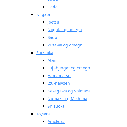
Ueda
Niigata
Joetsu
Niigata og omegn
Sado
Yuzawa og omegn
Shizuoka
Atami
Fuji-bjerget og omegn
Hamamatsu
Izu-halvøen
Kakegawa og Shimada
Numazu og Mishima
Shizuoka
Toyama
Ainokura