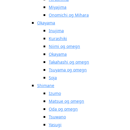
Miyajima
Onomichi og Mihara
Okayama
Inujima
Kurashiki
Niimi og omegn
Okayama
Takahashi og omegn
Tsuyama og omegn
Soja
Shimane
Izumo
Matsue og omegn
Oda og omegn
Tsuwano
Yasugi