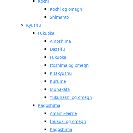
Kochi
Kochi og omegn
Shimanto
Kyushu
Fukuoka
Ainoshima
Dazaifu
Fukuoka
Itoshima og omegn
Kitakyushu
Kurume
Munakata
Yukuhashi og omegn
Kagoshima
Amami-øerne
Ibusuki og omegn
Kagoshima