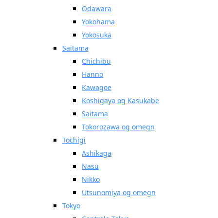
Odawara
Yokohama
Yokosuka
Saitama
Chichibu
Hanno
Kawagoe
Koshigaya og Kasukabe
Saitama
Tokorozawa og omegn
Tochigi
Ashikaga
Nasu
Nikko
Utsunomiya og omegn
Tokyo