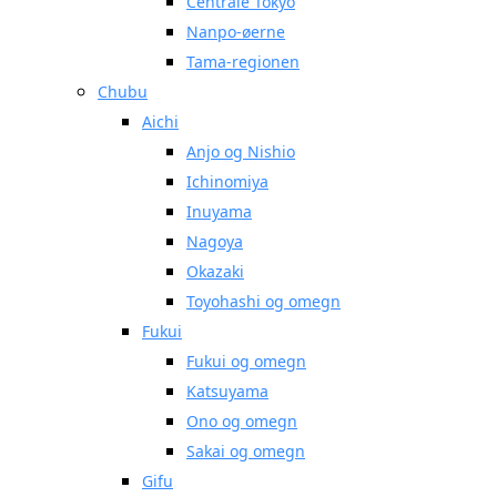
Centrale Tokyo
Nanpo-øerne
Tama-regionen
Chubu
Aichi
Anjo og Nishio
Ichinomiya
Inuyama
Nagoya
Okazaki
Toyohashi og omegn
Fukui
Fukui og omegn
Katsuyama
Ono og omegn
Sakai og omegn
Gifu