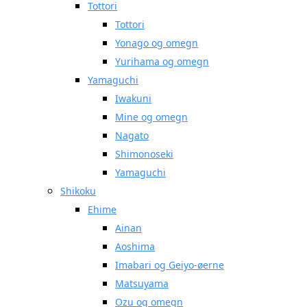
Tottori
Tottori
Yonago og omegn
Yurihama og omegn
Yamaguchi
Iwakuni
Mine og omegn
Nagato
Shimonoseki
Yamaguchi
Shikoku
Ehime
Ainan
Aoshima
Imabari og Geiyo-øerne
Matsuyama
Ozu og omegn