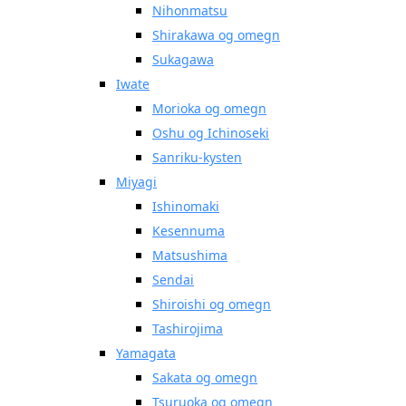
Nihonmatsu
Shirakawa og omegn
Sukagawa
Iwate
Morioka og omegn
Oshu og Ichinoseki
Sanriku-kysten
Miyagi
Ishinomaki
Kesennuma
Matsushima
Sendai
Shiroishi og omegn
Tashirojima
Yamagata
Sakata og omegn
Tsuruoka og omegn