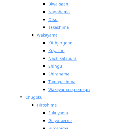
Biwa-søen
Nagahama
Otsu
Takashima
Wakayama
Kii-bjergene
Koyasan
Nachikatsuura
Shingu
Shirahama
Tomogashima
Wakayama og omegn
Chugoku
Hiroshima
Fukuyama
Geiyo-øerne
Hiroshima