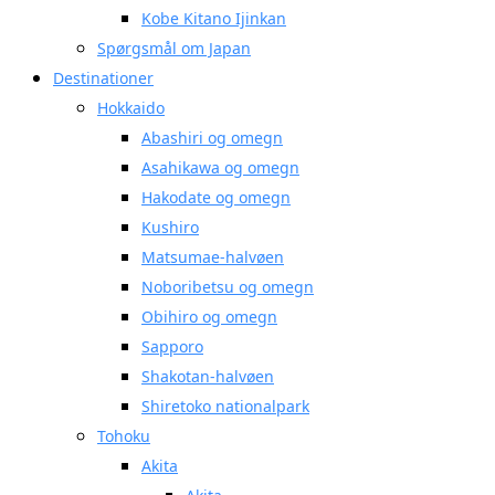
Kobe Kitano Ijinkan
Spørgsmål om Japan
Destinationer
Hokkaido
Abashiri og omegn
Asahikawa og omegn
Hakodate og omegn
Kushiro
Matsumae-halvøen
Noboribetsu og omegn
Obihiro og omegn
Sapporo
Shakotan-halvøen
Shiretoko nationalpark
Tohoku
Akita