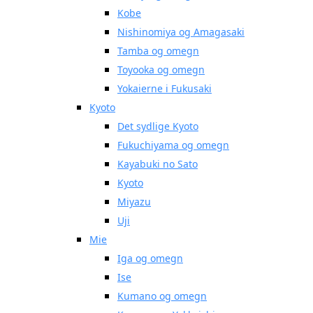
Kobe
Nishinomiya og Amagasaki
Tamba og omegn
Toyooka og omegn
Yokaierne i Fukusaki
Kyoto
Det sydlige Kyoto
Fukuchiyama og omegn
Kayabuki no Sato
Kyoto
Miyazu
Uji
Mie
Iga og omegn
Ise
Kumano og omegn