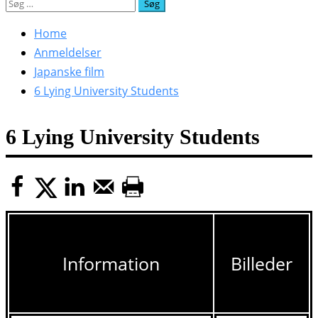
Søg
efter:
Home
Anmeldelser
Japanske film
6 Lying University Students
6 Lying University Students
Information
Billeder