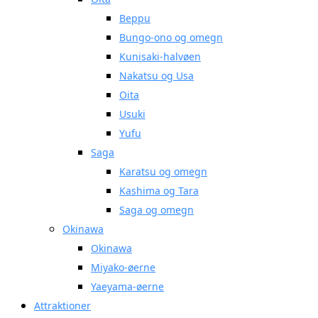
Beppu
Bungo-ono og omegn
Kunisaki-halvøen
Nakatsu og Usa
Oita
Usuki
Yufu
Saga
Karatsu og omegn
Kashima og Tara
Saga og omegn
Okinawa
Okinawa
Miyako-øerne
Yaeyama-øerne
Attraktioner