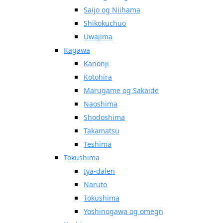
Saijo og Niihama
Shikokuchuo
Uwajima
Kagawa
Kanonji
Kotohira
Marugame og Sakaide
Naoshima
Shodoshima
Takamatsu
Teshima
Tokushima
Iya-dalen
Naruto
Tokushima
Yoshinogawa og omegn