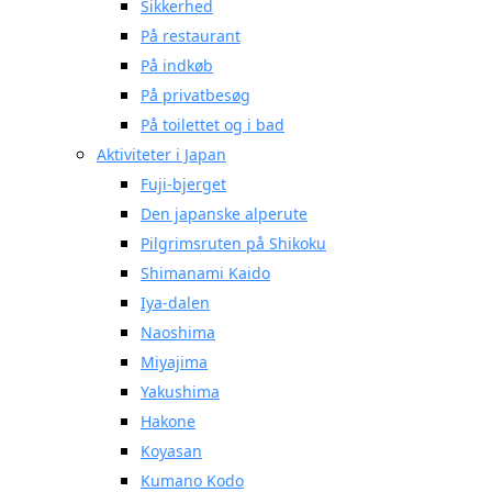
Sikkerhed
På restaurant
På indkøb
På privatbesøg
På toilettet og i bad
Aktiviteter i Japan
Fuji-bjerget
Den japanske alperute
Pilgrimsruten på Shikoku
Shimanami Kaido
Iya-dalen
Naoshima
Miyajima
Yakushima
Hakone
Koyasan
Kumano Kodo