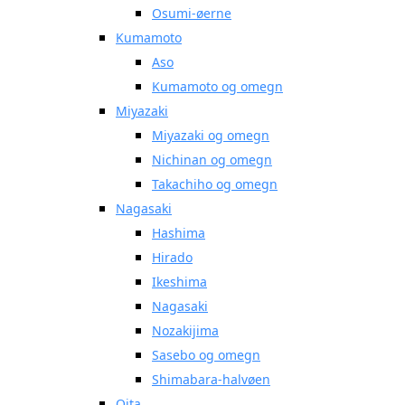
Osumi-øerne
Kumamoto
Aso
Kumamoto og omegn
Miyazaki
Miyazaki og omegn
Nichinan og omegn
Takachiho og omegn
Nagasaki
Hashima
Hirado
Ikeshima
Nagasaki
Nozakijima
Sasebo og omegn
Shimabara-halvøen
Oita