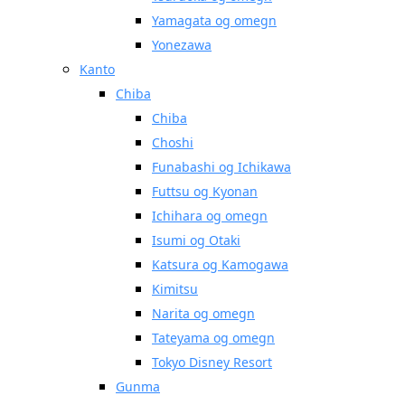
Yamagata og omegn
Yonezawa
Kanto
Chiba
Chiba
Choshi
Funabashi og Ichikawa
Futtsu og Kyonan
Ichihara og omegn
Isumi og Otaki
Katsura og Kamogawa
Kimitsu
Narita og omegn
Tateyama og omegn
Tokyo Disney Resort
Gunma