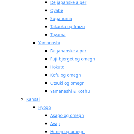
De japanske alper
Oyabe
Suganuma
Takaoka og Imizu
Toyama
Yamanashi
De japanske alper
Fuji-bjerget og omegn
Hokuto
Kofu og omegn
Otsuki og omegn
Yamanashi & Koshu
Kansai
Hyogo
Asago og omegn
Avaji
Himeji og omegn