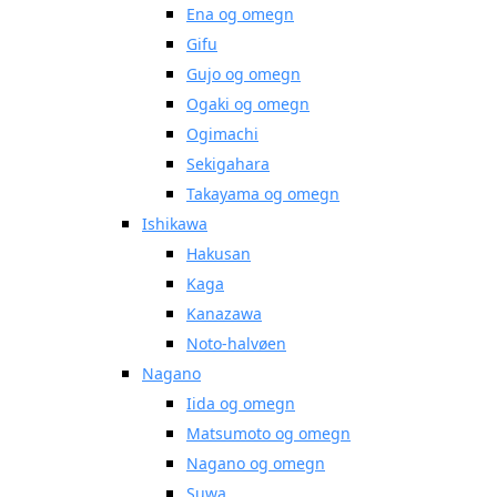
Ena og omegn
Gifu
Gujo og omegn
Ogaki og omegn
Ogimachi
Sekigahara
Takayama og omegn
Ishikawa
Hakusan
Kaga
Kanazawa
Noto-halvøen
Nagano
Iida og omegn
Matsumoto og omegn
Nagano og omegn
Suwa