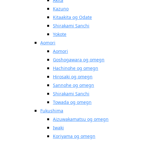
Akita
Kazuno
Kitaakita og Odate
Shirakami Sanchi
Yokote
Aomori
Aomori
Goshogawara og omegn
Hachinohe og omegn
Hirosaki og omegn
Sannohe og omegn
Shirakami Sanchi
Towada og omegn
Fukushima
Aizuwakamatsu og omegn
Iwaki
Koriyama og omegn