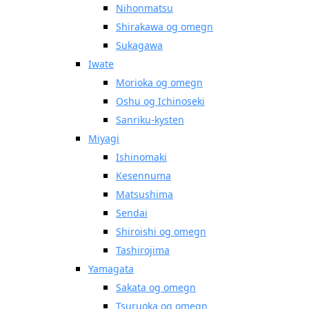
Nihonmatsu
Shirakawa og omegn
Sukagawa
Iwate
Morioka og omegn
Oshu og Ichinoseki
Sanriku-kysten
Miyagi
Ishinomaki
Kesennuma
Matsushima
Sendai
Shiroishi og omegn
Tashirojima
Yamagata
Sakata og omegn
Tsuruoka og omegn