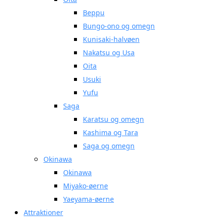
Beppu
Bungo-ono og omegn
Kunisaki-halvøen
Nakatsu og Usa
Oita
Usuki
Yufu
Saga
Karatsu og omegn
Kashima og Tara
Saga og omegn
Okinawa
Okinawa
Miyako-øerne
Yaeyama-øerne
Attraktioner