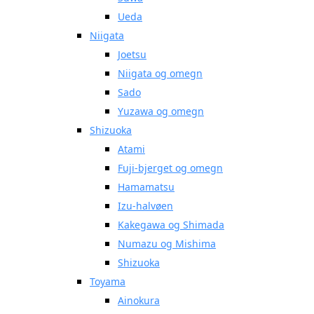
Ueda
Niigata
Joetsu
Niigata og omegn
Sado
Yuzawa og omegn
Shizuoka
Atami
Fuji-bjerget og omegn
Hamamatsu
Izu-halvøen
Kakegawa og Shimada
Numazu og Mishima
Shizuoka
Toyama
Ainokura