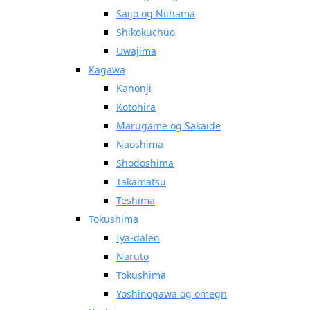
Saijo og Niihama
Shikokuchuo
Uwajima
Kagawa
Kanonji
Kotohira
Marugame og Sakaide
Naoshima
Shodoshima
Takamatsu
Teshima
Tokushima
Iya-dalen
Naruto
Tokushima
Yoshinogawa og omegn