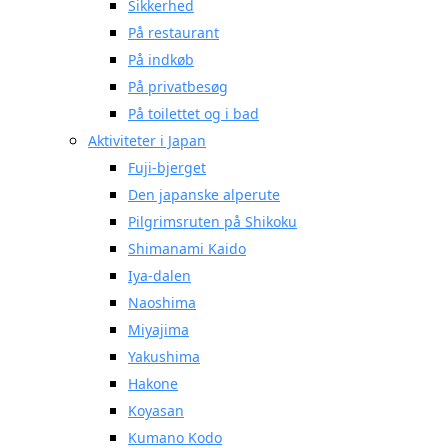
Sikkerhed
På restaurant
På indkøb
På privatbesøg
På toilettet og i bad
Aktiviteter i Japan
Fuji-bjerget
Den japanske alperute
Pilgrimsruten på Shikoku
Shimanami Kaido
Iya-dalen
Naoshima
Miyajima
Yakushima
Hakone
Koyasan
Kumano Kodo