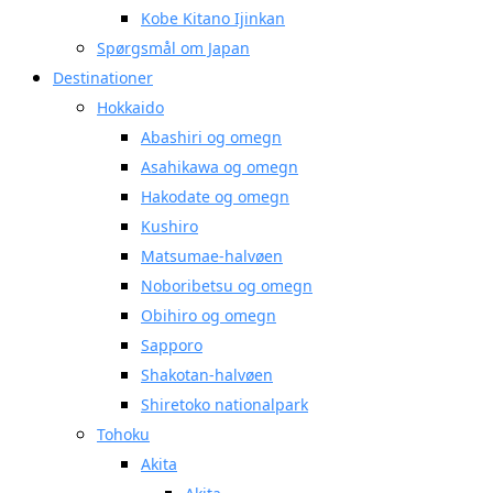
Kobe Kitano Ijinkan
Spørgsmål om Japan
Destinationer
Hokkaido
Abashiri og omegn
Asahikawa og omegn
Hakodate og omegn
Kushiro
Matsumae-halvøen
Noboribetsu og omegn
Obihiro og omegn
Sapporo
Shakotan-halvøen
Shiretoko nationalpark
Tohoku
Akita