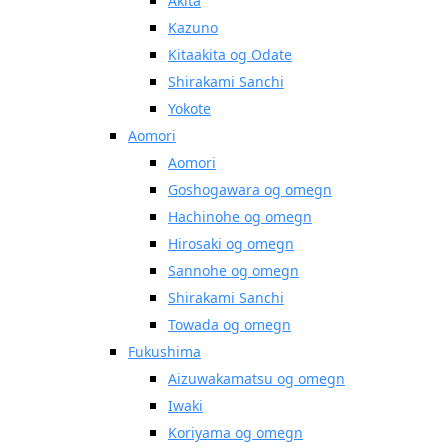
Akita
Kazuno
Kitaakita og Odate
Shirakami Sanchi
Yokote
Aomori
Aomori
Goshogawara og omegn
Hachinohe og omegn
Hirosaki og omegn
Sannohe og omegn
Shirakami Sanchi
Towada og omegn
Fukushima
Aizuwakamatsu og omegn
Iwaki
Koriyama og omegn