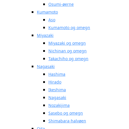
Osumi-øerne
Kumamoto
Aso
Kumamoto og omegn
Miyazaki
Miyazaki og omegn
Nichinan og omegn
Takachiho og omegn
Nagasaki
Hashima
Hirado
Ikeshima
Nagasaki
Nozakijima
Sasebo og omegn
Shimabara-halvøen
Oita