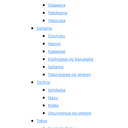
Odawara
Yokohama
Yokosuka
Saitama
Chichibu
Hanno
Kawagoe
Koshigaya og Kasukabe
Saitama
Tokorozawa og omegn
Tochigi
Ashikaga
Nasu
Nikko
Utsunomiya og omegn
Tokyo