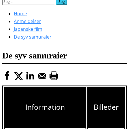
Søg
efter:
Home
Anmeldelser
Japanske film
De syv samuraier
De syv samuraier
Information
Billeder