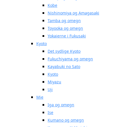
Kobe
Nishinomiya og Amagasaki
Tamba og omegn
Toyooka og omegn
Yokaierne i Fukusaki
Kyoto
Det sydlige Kyoto
Fukuchiyama og omegn
Kayabuki no Sato
Kyoto
Miyazu
Uji
Mie
Iga og omegn
Ise
Kumano og omegn