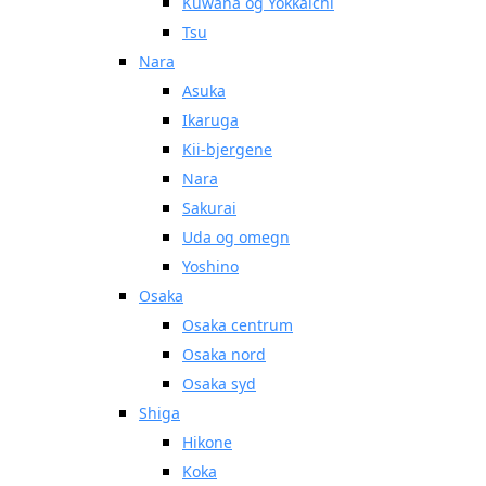
Kuwana og Yokkaichi
Tsu
Nara
Asuka
Ikaruga
Kii-bjergene
Nara
Sakurai
Uda og omegn
Yoshino
Osaka
Osaka centrum
Osaka nord
Osaka syd
Shiga
Hikone
Koka