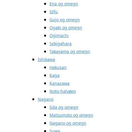
Ena og omegn
Gifu
Gujo og omegn
Ogaki og omegn
Ogimachi
Sekigahara
Takayama og omegn
Ishikawa
Hakusan
Kaga
Kanazawa
Noto-halvøen
Nagano
Iida og omegn
Matsumoto og omegn
Nagano og omegn
Suwa