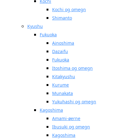
Kochi
Kochi og omegn
Shimanto
Kyushu
Fukuoka
Ainoshima
Dazaifu
Fukuoka
Itoshima og omegn
Kitakyushu
Kurume
Munakata
Yukuhashi og omegn
Kagoshima
Amami-øerne
Ibusuki og omegn
Kagoshima