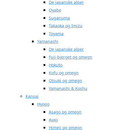
De japanske alper
Oyabe
Suganuma
Takaoka og Imizu
Toyama
Yamanashi
De japanske alper
Fuji-bjerget og omegn
Hokuto
Kofu og omegn
Otsuki og omegn
Yamanashi & Koshu
Kansai
Hyogo
Asago og omegn
Avaji
Himeji og omegn