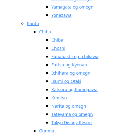
Yamagata og omegn
Yonezawa
Kanto
Chiba
Chiba
Choshi
Funabashi og Ichikawa
Futtsu og Kyonan
Ichihara og omegn
Isumi og Otaki
Katsura og Kamogawa
Kimitsu
Narita og omegn
Tateyama og omegn
Tokyo Disney Resort
Gunma