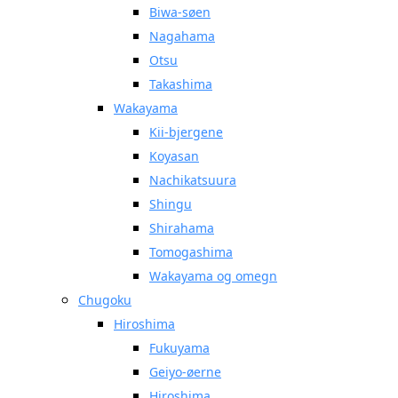
Biwa-søen
Nagahama
Otsu
Takashima
Wakayama
Kii-bjergene
Koyasan
Nachikatsuura
Shingu
Shirahama
Tomogashima
Wakayama og omegn
Chugoku
Hiroshima
Fukuyama
Geiyo-øerne
Hiroshima