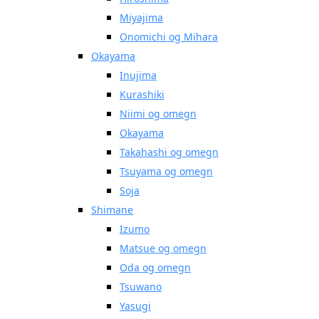
Miyajima
Onomichi og Mihara
Okayama
Inujima
Kurashiki
Niimi og omegn
Okayama
Takahashi og omegn
Tsuyama og omegn
Soja
Shimane
Izumo
Matsue og omegn
Oda og omegn
Tsuwano
Yasugi