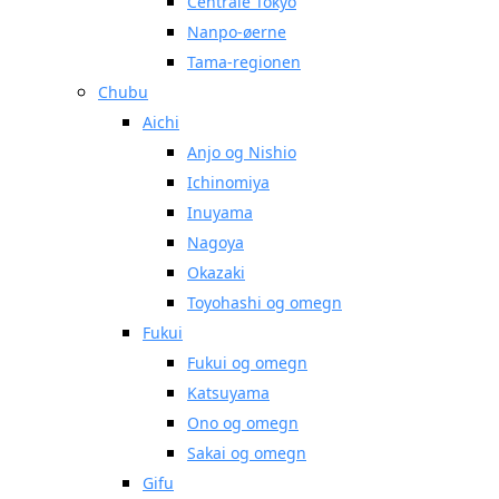
Centrale Tokyo
Nanpo-øerne
Tama-regionen
Chubu
Aichi
Anjo og Nishio
Ichinomiya
Inuyama
Nagoya
Okazaki
Toyohashi og omegn
Fukui
Fukui og omegn
Katsuyama
Ono og omegn
Sakai og omegn
Gifu