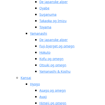
De japanske alper
Oyabe
Suganuma
Takaoka og Imizu
Toyama
Yamanashi
De japanske alper
Fuji-bjerget og omegn
Hokuto
Kofu og omegn
Otsuki og omegn
Yamanashi & Koshu
Kansai
Hyogo
Asago og omegn
Avaji
Himeji og omegn