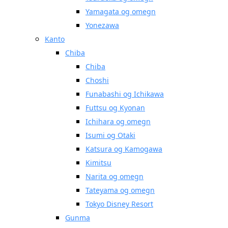
Yamagata og omegn
Yonezawa
Kanto
Chiba
Chiba
Choshi
Funabashi og Ichikawa
Futtsu og Kyonan
Ichihara og omegn
Isumi og Otaki
Katsura og Kamogawa
Kimitsu
Narita og omegn
Tateyama og omegn
Tokyo Disney Resort
Gunma