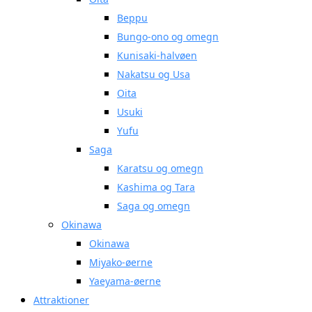
Beppu
Bungo-ono og omegn
Kunisaki-halvøen
Nakatsu og Usa
Oita
Usuki
Yufu
Saga
Karatsu og omegn
Kashima og Tara
Saga og omegn
Okinawa
Okinawa
Miyako-øerne
Yaeyama-øerne
Attraktioner