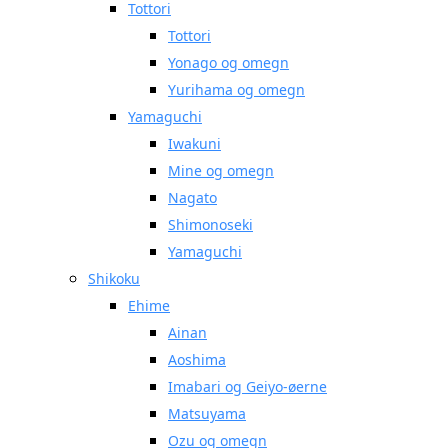
Tottori
Tottori
Yonago og omegn
Yurihama og omegn
Yamaguchi
Iwakuni
Mine og omegn
Nagato
Shimonoseki
Yamaguchi
Shikoku
Ehime
Ainan
Aoshima
Imabari og Geiyo-øerne
Matsuyama
Ozu og omegn