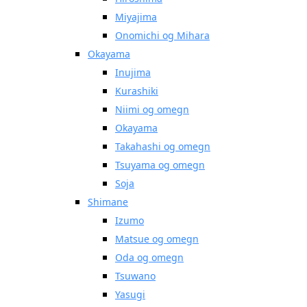
Miyajima
Onomichi og Mihara
Okayama
Inujima
Kurashiki
Niimi og omegn
Okayama
Takahashi og omegn
Tsuyama og omegn
Soja
Shimane
Izumo
Matsue og omegn
Oda og omegn
Tsuwano
Yasugi