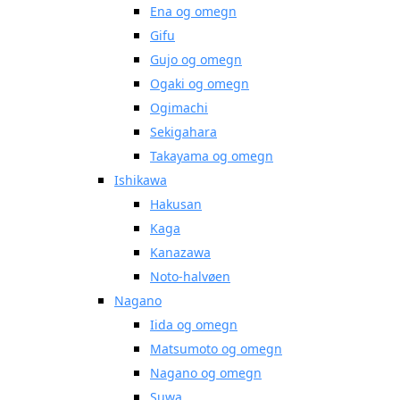
Ena og omegn
Gifu
Gujo og omegn
Ogaki og omegn
Ogimachi
Sekigahara
Takayama og omegn
Ishikawa
Hakusan
Kaga
Kanazawa
Noto-halvøen
Nagano
Iida og omegn
Matsumoto og omegn
Nagano og omegn
Suwa