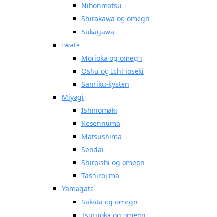
Nihonmatsu
Shirakawa og omegn
Sukagawa
Iwate
Morioka og omegn
Oshu og Ichinoseki
Sanriku-kysten
Miyagi
Ishinomaki
Kesennuma
Matsushima
Sendai
Shiroishi og omegn
Tashirojima
Yamagata
Sakata og omegn
Tsuruoka og omegn