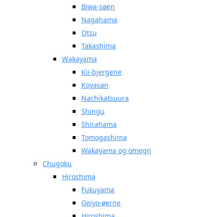
Biwa-søen
Nagahama
Otsu
Takashima
Wakayama
Kii-bjergene
Koyasan
Nachikatsuura
Shingu
Shirahama
Tomogashima
Wakayama og omegn
Chugoku
Hiroshima
Fukuyama
Geiyo-øerne
Hiroshima