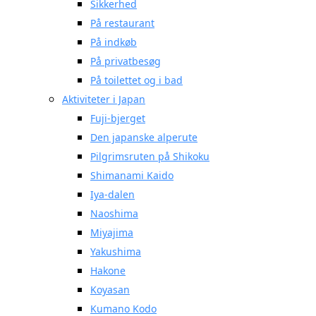
Sikkerhed
På restaurant
På indkøb
På privatbesøg
På toilettet og i bad
Aktiviteter i Japan
Fuji-bjerget
Den japanske alperute
Pilgrimsruten på Shikoku
Shimanami Kaido
Iya-dalen
Naoshima
Miyajima
Yakushima
Hakone
Koyasan
Kumano Kodo