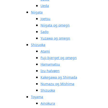
Ueda
Niigata
Joetsu
Niigata og omegn
Sado
Yuzawa og omegn
Shizuoka
Atami
Fuji-bjerget og omegn
Hamamatsu
Izu-halvøen
Kakegawa og Shimada
Numazu og Mishima
Shizuoka
Toyama
Ainokura