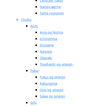
Centrale Tokyo
Nanpo-øerne
Tama-regionen
Chubu
Aichi
Anjo og Nishio
Ichinomiya
Inuyama
Nagoya
Okazaki
Toyohashi og omegn
Fukui
Fukui og omegn
Katsuyama
Ono og omegn
Sakai og omegn
Gifu