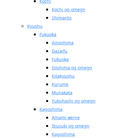
Kochi
Kochi og omegn
Shimanto
Kyushu
Fukuoka
Ainoshima
Dazaifu
Fukuoka
Itoshima og omegn
Kitakyushu
Kurume
Munakata
Yukuhashi og omegn
Kagoshima
Amami-øerne
Ibusuki og omegn
Kagoshima