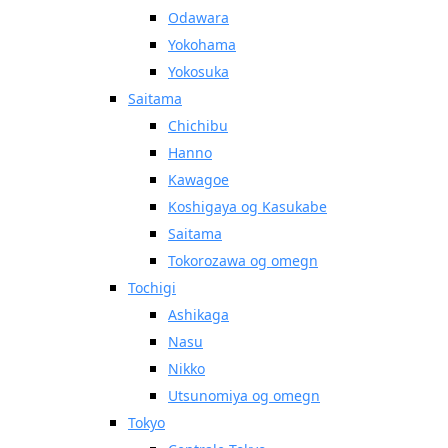
Odawara
Yokohama
Yokosuka
Saitama
Chichibu
Hanno
Kawagoe
Koshigaya og Kasukabe
Saitama
Tokorozawa og omegn
Tochigi
Ashikaga
Nasu
Nikko
Utsunomiya og omegn
Tokyo