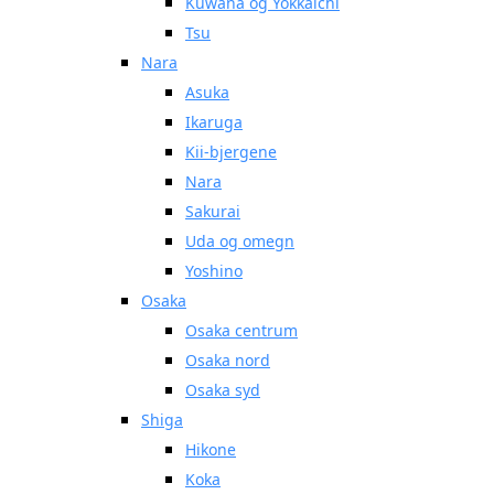
Kuwana og Yokkaichi
Tsu
Nara
Asuka
Ikaruga
Kii-bjergene
Nara
Sakurai
Uda og omegn
Yoshino
Osaka
Osaka centrum
Osaka nord
Osaka syd
Shiga
Hikone
Koka