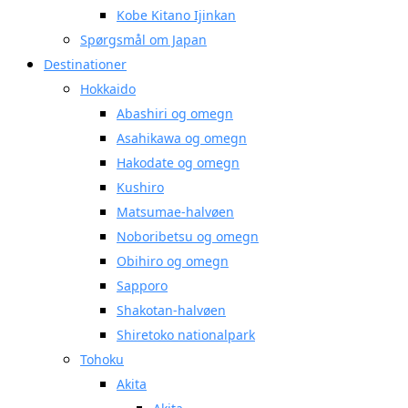
Kobe Kitano Ijinkan
Spørgsmål om Japan
Destinationer
Hokkaido
Abashiri og omegn
Asahikawa og omegn
Hakodate og omegn
Kushiro
Matsumae-halvøen
Noboribetsu og omegn
Obihiro og omegn
Sapporo
Shakotan-halvøen
Shiretoko nationalpark
Tohoku
Akita