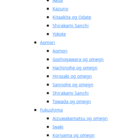
Akita
Kazuno
Kitaakita og Odate
Shirakami Sanchi
Yokote
Aomori
Aomori
Goshogawara og omegn
Hachinohe og omegn
Hirosaki og omegn
Sannohe og omegn
Shirakami Sanchi
Towada og omegn
Fukushima
Aizuwakamatsu og omegn
Iwaki
Koriyama og omegn