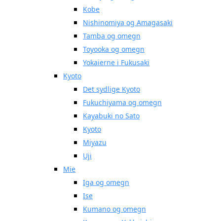
Kobe
Nishinomiya og Amagasaki
Tamba og omegn
Toyooka og omegn
Yokaierne i Fukusaki
Kyoto
Det sydlige Kyoto
Fukuchiyama og omegn
Kayabuki no Sato
Kyoto
Miyazu
Uji
Mie
Iga og omegn
Ise
Kumano og omegn