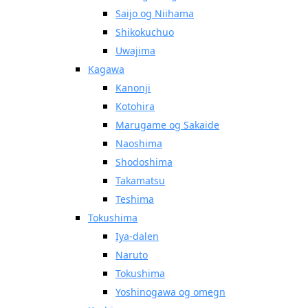
Saijo og Niihama
Shikokuchuo
Uwajima
Kagawa
Kanonji
Kotohira
Marugame og Sakaide
Naoshima
Shodoshima
Takamatsu
Teshima
Tokushima
Iya-dalen
Naruto
Tokushima
Yoshinogawa og omegn