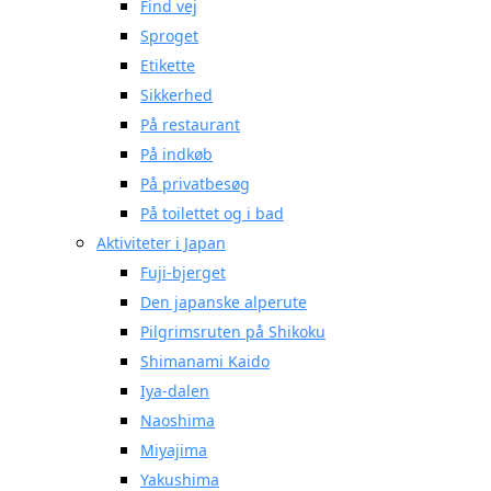
Find vej
Sproget
Etikette
Sikkerhed
På restaurant
På indkøb
På privatbesøg
På toilettet og i bad
Aktiviteter i Japan
Fuji-bjerget
Den japanske alperute
Pilgrimsruten på Shikoku
Shimanami Kaido
Iya-dalen
Naoshima
Miyajima
Yakushima