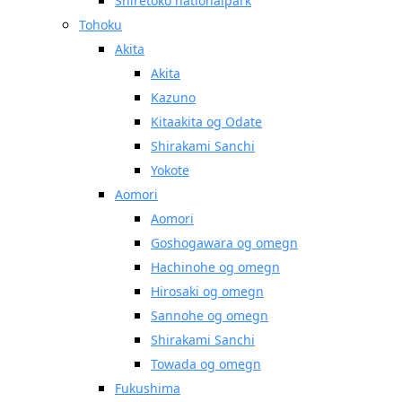
Shiretoko nationalpark
Tohoku
Akita
Akita
Kazuno
Kitaakita og Odate
Shirakami Sanchi
Yokote
Aomori
Aomori
Goshogawara og omegn
Hachinohe og omegn
Hirosaki og omegn
Sannohe og omegn
Shirakami Sanchi
Towada og omegn
Fukushima