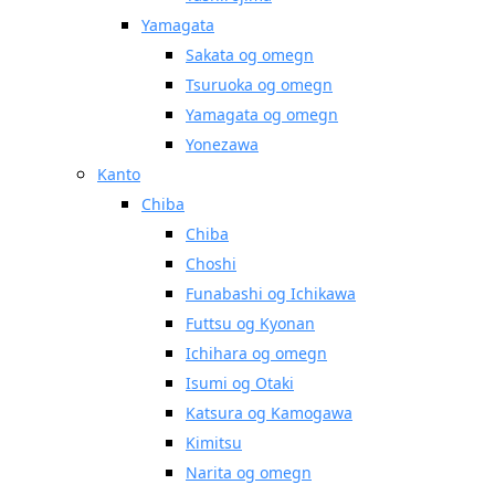
Yamagata
Sakata og omegn
Tsuruoka og omegn
Yamagata og omegn
Yonezawa
Kanto
Chiba
Chiba
Choshi
Funabashi og Ichikawa
Futtsu og Kyonan
Ichihara og omegn
Isumi og Otaki
Katsura og Kamogawa
Kimitsu
Narita og omegn