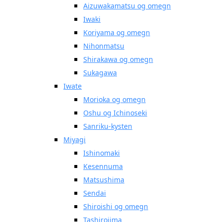
Aizuwakamatsu og omegn
Iwaki
Koriyama og omegn
Nihonmatsu
Shirakawa og omegn
Sukagawa
Iwate
Morioka og omegn
Oshu og Ichinoseki
Sanriku-kysten
Miyagi
Ishinomaki
Kesennuma
Matsushima
Sendai
Shiroishi og omegn
Tashirojima