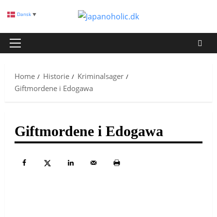
Skip
Dansk
▼
to
content
Primary
Menu
Home
Historie
Kriminalsager
Giftmordene i Edogawa
Giftmordene i Edogawa