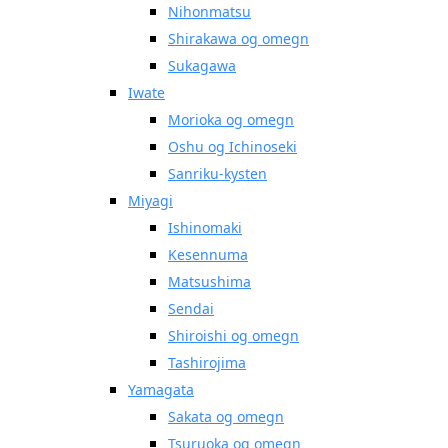
Nihonmatsu
Shirakawa og omegn
Sukagawa
Iwate
Morioka og omegn
Oshu og Ichinoseki
Sanriku-kysten
Miyagi
Ishinomaki
Kesennuma
Matsushima
Sendai
Shiroishi og omegn
Tashirojima
Yamagata
Sakata og omegn
Tsuruoka og omegn