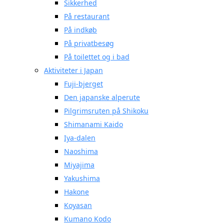
Sikkerhed
På restaurant
På indkøb
På privatbesøg
På toilettet og i bad
Aktiviteter i Japan
Fuji-bjerget
Den japanske alperute
Pilgrimsruten på Shikoku
Shimanami Kaido
Iya-dalen
Naoshima
Miyajima
Yakushima
Hakone
Koyasan
Kumano Kodo