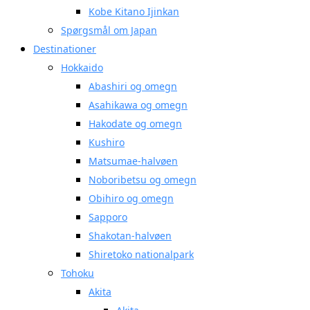
Kobe Kitano Ijinkan
Spørgsmål om Japan
Destinationer
Hokkaido
Abashiri og omegn
Asahikawa og omegn
Hakodate og omegn
Kushiro
Matsumae-halvøen
Noboribetsu og omegn
Obihiro og omegn
Sapporo
Shakotan-halvøen
Shiretoko nationalpark
Tohoku
Akita