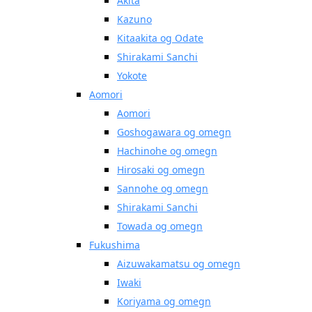
Akita
Kazuno
Kitaakita og Odate
Shirakami Sanchi
Yokote
Aomori
Aomori
Goshogawara og omegn
Hachinohe og omegn
Hirosaki og omegn
Sannohe og omegn
Shirakami Sanchi
Towada og omegn
Fukushima
Aizuwakamatsu og omegn
Iwaki
Koriyama og omegn