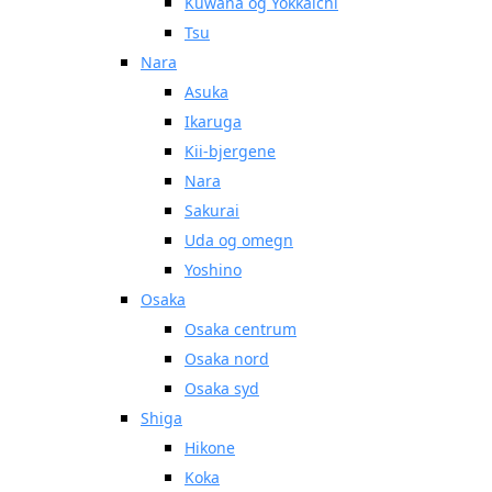
Kuwana og Yokkaichi
Tsu
Nara
Asuka
Ikaruga
Kii-bjergene
Nara
Sakurai
Uda og omegn
Yoshino
Osaka
Osaka centrum
Osaka nord
Osaka syd
Shiga
Hikone
Koka