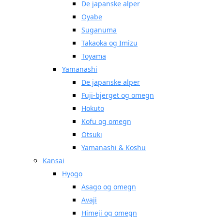
De japanske alper
Oyabe
Suganuma
Takaoka og Imizu
Toyama
Yamanashi
De japanske alper
Fuji-bjerget og omegn
Hokuto
Kofu og omegn
Otsuki
Yamanashi & Koshu
Kansai
Hyogo
Asago og omegn
Avaji
Himeji og omegn