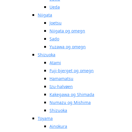
Ueda
Niigata
Joetsu
Niigata og omegn
Sado
Yuzawa og omegn
Shizuoka
Atami
Fuji-bjerget og omegn
Hamamatsu
Izu-halvøen
Kakegawa og Shimada
Numazu og Mishima
Shizuoka
Toyama
Ainokura