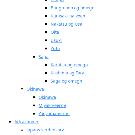
Bungo-ono og omegn
Kunisaki-halvøen
Nakatsu og Usa
Oita
Usuki
Yufu
Saga
Karatsu og omegn
Kashima og Tara
Saga og omegn
Okinawa
Okinawa
Miyako-øerne
Yaeyama-øerne
Attraktioner
Japans verdensarv