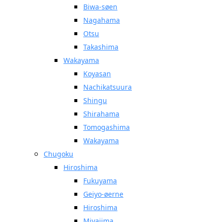
Biwa-søen
Nagahama
Otsu
Takashima
Wakayama
Koyasan
Nachikatsuura
Shingu
Shirahama
Tomogashima
Wakayama
Chugoku
Hiroshima
Fukuyama
Geiyo-øerne
Hiroshima
Miyajima