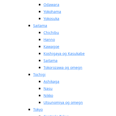
Odawara
Yokohama
Yokosuka
Saitama
Chichibu
Hanno
Kawagoe
Koshigaya og Kasukabe
Saitama
Tokorozawa og omegn
Tochigi
Ashikaga
Nasu
Nikko
Utsunomiya og omegn
Tokyo