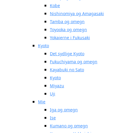
Kobe
Nishinomiya og Amagasaki
Tamba og omegn
Toyooka og omegn
Yokaierne i Fukusaki
Kyoto
Det sydlige Kyoto
Fukuchiyama og omegn
Kayabuki no Sato
Kyoto
Miyazu
Uji
Mie
Iga og omegn
Ise
Kumano og omegn