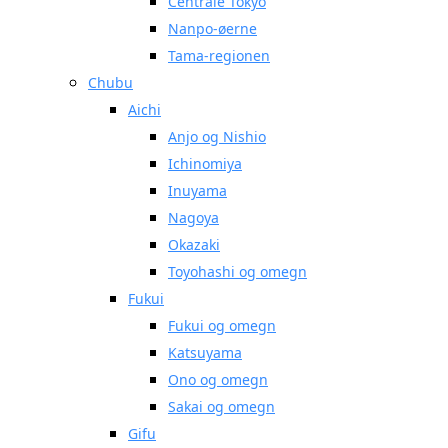
Centrale Tokyo
Nanpo-øerne
Tama-regionen
Chubu
Aichi
Anjo og Nishio
Ichinomiya
Inuyama
Nagoya
Okazaki
Toyohashi og omegn
Fukui
Fukui og omegn
Katsuyama
Ono og omegn
Sakai og omegn
Gifu