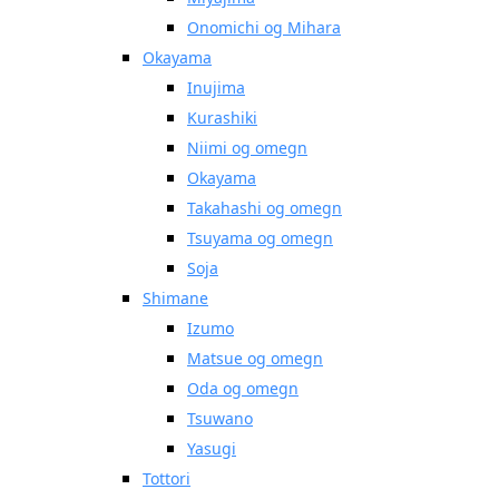
Onomichi og Mihara
Okayama
Inujima
Kurashiki
Niimi og omegn
Okayama
Takahashi og omegn
Tsuyama og omegn
Soja
Shimane
Izumo
Matsue og omegn
Oda og omegn
Tsuwano
Yasugi
Tottori