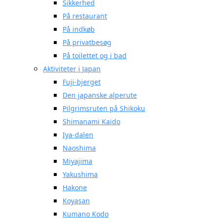
Sikkerhed
På restaurant
På indkøb
På privatbesøg
På toilettet og i bad
Aktiviteter i Japan
Fuji-bjerget
Den japanske alperute
Pilgrimsruten på Shikoku
Shimanami Kaido
Iya-dalen
Naoshima
Miyajima
Yakushima
Hakone
Koyasan
Kumano Kodo