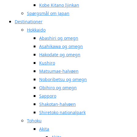
Kobe Kitano Ijinkan
Spørgsmål om Japan
Destinationer
Hokkaido
Abashiri og omegn
Asahikawa og omegn
Hakodate og omegn
Kushiro
Matsumae-halvøen
Noboribetsu og omegn
Obihiro og omegn
Sapporo
Shakotan-halvøen
Shiretoko nationalpark
Tohoku
Akita