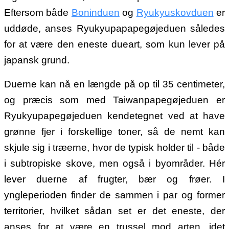
Eftersom både
Boninduen
og
Ryukyuskovduen
er
uddøde, anses Ryukyupapapegøjeduen således
for at være den eneste dueart, som kun lever på
japansk grund.
Duerne kan nå en længde på op til 35 centimeter,
og præcis som med Taiwanpapegøjeduen er
Ryukyupapegøjeduen kendetegnet ved at have
grønne fjer i forskellige toner, så de nemt kan
skjule sig i træerne, hvor de typisk holder til - både
i subtropiske skove, men også i byområder. Hér
lever duerne af frugter, bær og frøer. I
yngleperioden finder de sammen i par og former
territorier, hvilket sådan set er det eneste, der
anses for at være en trussel mod arten, idet