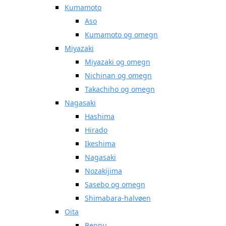
Kumamoto
Aso
Kumamoto og omegn
Miyazaki
Miyazaki og omegn
Nichinan og omegn
Takachiho og omegn
Nagasaki
Hashima
Hirado
Ikeshima
Nagasaki
Nozakijima
Sasebo og omegn
Shimabara-halvøen
Oita
Beppu