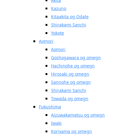
Akita
Kazuno
Kitaakita og Odate
Shirakami Sanchi
Yokote
Aomori
Aomori
Goshogawara og omegn
Hachinohe og omegn
Hirosaki og omegn
Sannohe og omegn
Shirakami Sanchi
Towada og omegn
Fukushima
Aizuwakamatsu og omegn
Iwaki
Koriyama og omegn