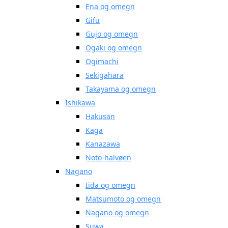
Ena og omegn
Gifu
Gujo og omegn
Ogaki og omegn
Ogimachi
Sekigahara
Takayama og omegn
Ishikawa
Hakusan
Kaga
Kanazawa
Noto-halvøen
Nagano
Iida og omegn
Matsumoto og omegn
Nagano og omegn
Suwa