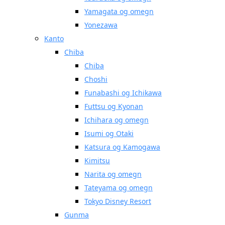
Yamagata og omegn
Yonezawa
Kanto
Chiba
Chiba
Choshi
Funabashi og Ichikawa
Futtsu og Kyonan
Ichihara og omegn
Isumi og Otaki
Katsura og Kamogawa
Kimitsu
Narita og omegn
Tateyama og omegn
Tokyo Disney Resort
Gunma