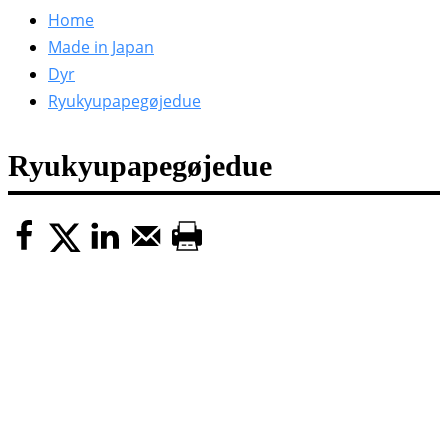
efter:
Home
Made in Japan
Dyr
Ryukyupapegøjedue
Ryukyupapegøjedue