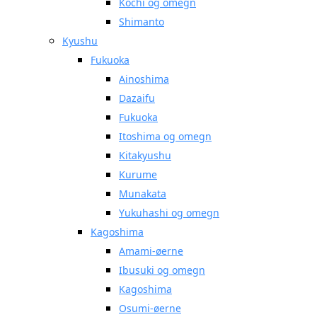
Kochi og omegn
Shimanto
Kyushu
Fukuoka
Ainoshima
Dazaifu
Fukuoka
Itoshima og omegn
Kitakyushu
Kurume
Munakata
Yukuhashi og omegn
Kagoshima
Amami-øerne
Ibusuki og omegn
Kagoshima
Osumi-øerne