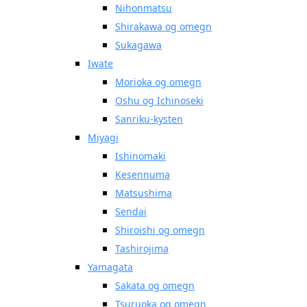
Nihonmatsu
Shirakawa og omegn
Sukagawa
Iwate
Morioka og omegn
Oshu og Ichinoseki
Sanriku-kysten
Miyagi
Ishinomaki
Kesennuma
Matsushima
Sendai
Shiroishi og omegn
Tashirojima
Yamagata
Sakata og omegn
Tsuruoka og omegn