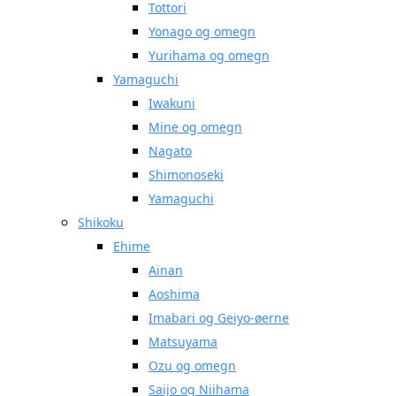
Tottori
Yonago og omegn
Yurihama og omegn
Yamaguchi
Iwakuni
Mine og omegn
Nagato
Shimonoseki
Yamaguchi
Shikoku
Ehime
Ainan
Aoshima
Imabari og Geiyo-øerne
Matsuyama
Ozu og omegn
Saijo og Niihama