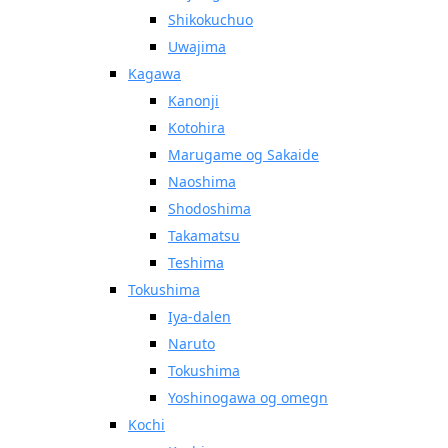
Shikokuchuo
Uwajima
Kagawa
Kanonji
Kotohira
Marugame og Sakaide
Naoshima
Shodoshima
Takamatsu
Teshima
Tokushima
Iya-dalen
Naruto
Tokushima
Yoshinogawa og omegn
Kochi