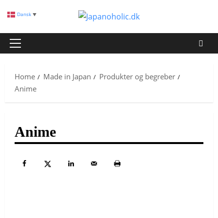
Skip
Dansk
▼
to
content
Primary
Menu
Home
Made in Japan
Produkter og begreber
Anime
Anime