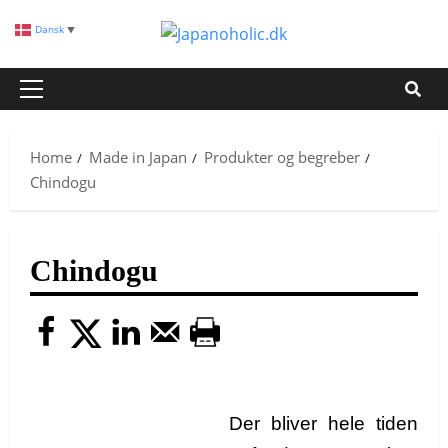
Skip
Dansk
▼
to
content
Primary
Menu
Home
Made in Japan
Produkter og begreber
Chindogu
Chindogu
Der bliver hele tiden