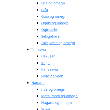
Ena og omegn
Gifu
Gujo og omegn
Ogaki og omegn
Ogimachi
Sekigahara
Takayama og omegn
Ishikawa
Hakusan
Kaga
Kanazawa
Noto-halvøen
Nagano
Iida og omegn
Matsumoto og omegn
Nagano og omegn
Suwa