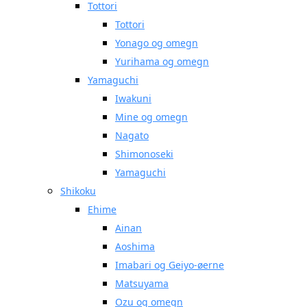
Tottori
Tottori
Yonago og omegn
Yurihama og omegn
Yamaguchi
Iwakuni
Mine og omegn
Nagato
Shimonoseki
Yamaguchi
Shikoku
Ehime
Ainan
Aoshima
Imabari og Geiyo-øerne
Matsuyama
Ozu og omegn