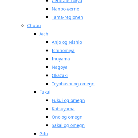
Centrale Tokyo
Nanpo-øerne
Tama-regionen
Chubu
Aichi
Anjo og Nishio
Ichinomiya
Inuyama
Nagoya
Okazaki
Toyohashi og omegn
Fukui
Fukui og omegn
Katsuyama
Ono og omegn
Sakai og omegn
Gifu