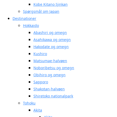
Kobe Kitano Ijinkan
Spørgsmål om Japan
Destinationer
Hokkaido
Abashiri og omegn
Asahikawa og omegn
Hakodate og omegn
Kushiro
Matsumae-halvøen
Noboribetsu og omegn
Obihiro og omegn
Sapporo
Shakotan-halvøen
Shiretoko nationalpark
Tohoku
Akita