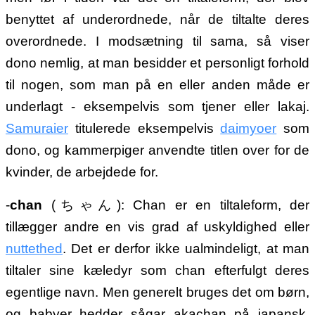
benyttet af underordnede, når de tiltalte deres
overordnede. I modsætning til sama, så viser
dono nemlig, at man besidder et personligt forhold
til nogen, som man på en eller anden måde er
underlagt - eksempelvis som tjener eller lakaj.
Samuraier
titulerede eksempelvis
daimyoer
som
dono, og kammerpiger anvendte titlen over for de
kvinder, de arbejdede for.
-
chan
(ちゃん): Chan er en tiltaleform, der
tillægger andre en vis grad af uskyldighed eller
nuttethed
. Det er derfor ikke ualmindeligt, at man
tiltaler sine kæledyr som chan efterfulgt deres
egentlige navn. Men generelt bruges det om børn,
og babyer hedder sågar akachan på japansk.