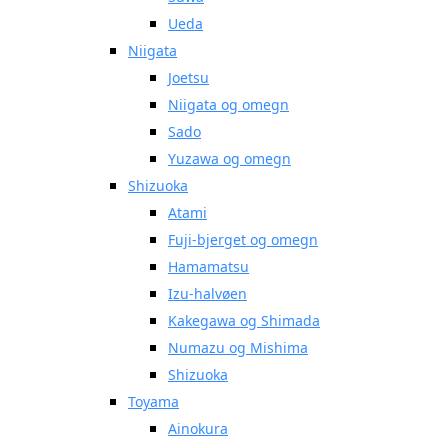
Ueda
Niigata
Joetsu
Niigata og omegn
Sado
Yuzawa og omegn
Shizuoka
Atami
Fuji-bjerget og omegn
Hamamatsu
Izu-halvøen
Kakegawa og Shimada
Numazu og Mishima
Shizuoka
Toyama
Ainokura