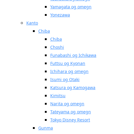
Yamagata og omegn
Yonezawa
Kanto
Chiba
Chiba
Choshi
Funabashi og Ichikawa
Futtsu og Kyonan
Ichihara og omegn
Isumi og Otaki
Katsura og Kamogawa
Kimitsu
Narita og omegn
Tateyama og omegn
Tokyo Disney Resort
Gunma