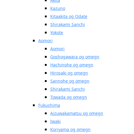
Akita
Kazuno
Kitaakita og Odate
Shirakami Sanchi
Yokote
Aomori
Aomori
Goshogawara og omegn
Hachinohe og omegn
Hirosaki og omegn
Sannohe og omegn
Shirakami Sanchi
Towada og omegn
Fukushima
Aizuwakamatsu og omegn
Iwaki
Koriyama og omegn