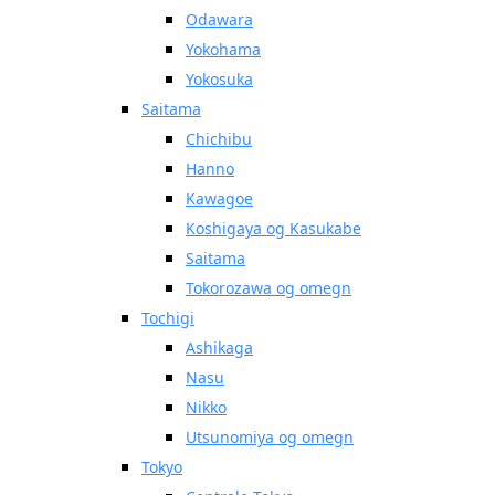
Odawara
Yokohama
Yokosuka
Saitama
Chichibu
Hanno
Kawagoe
Koshigaya og Kasukabe
Saitama
Tokorozawa og omegn
Tochigi
Ashikaga
Nasu
Nikko
Utsunomiya og omegn
Tokyo