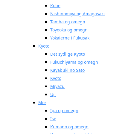
Kobe
Nishinomiya og Amagasaki
Tamba og omegn
Toyooka og omegn
Yokaierne i Fukusaki
Kyoto
Det sydlige Kyoto
Fukuchiyama og omegn
Kayabuki no Sato
Kyoto
Miyazu
Uji
Mie
Iga og omegn
Ise
Kumano og omegn