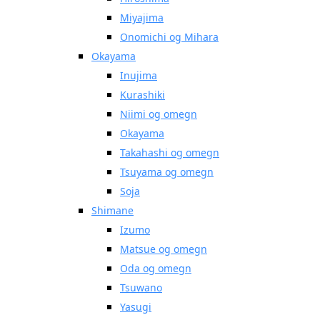
Miyajima
Onomichi og Mihara
Okayama
Inujima
Kurashiki
Niimi og omegn
Okayama
Takahashi og omegn
Tsuyama og omegn
Soja
Shimane
Izumo
Matsue og omegn
Oda og omegn
Tsuwano
Yasugi