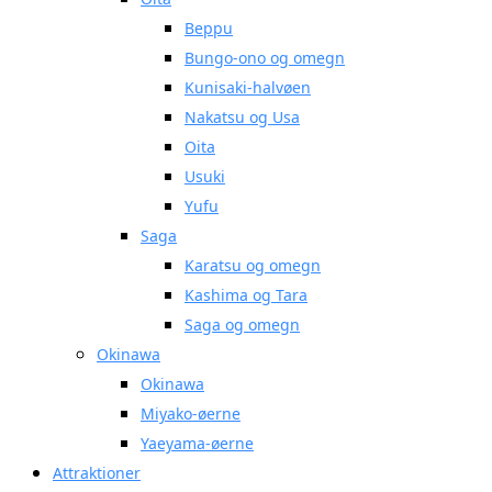
Beppu
Bungo-ono og omegn
Kunisaki-halvøen
Nakatsu og Usa
Oita
Usuki
Yufu
Saga
Karatsu og omegn
Kashima og Tara
Saga og omegn
Okinawa
Okinawa
Miyako-øerne
Yaeyama-øerne
Attraktioner