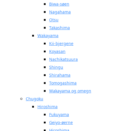
Biwa-søen
Nagahama
Otsu
Takashima
Wakayama
Kii-bjergene
Koyasan
Nachikatsuura
Shingu
Shirahama
Tomogashima
Wakayama og omegn
Chugoku
Hiroshima
Fukuyama
Geiyo-øerne
Hiroshima