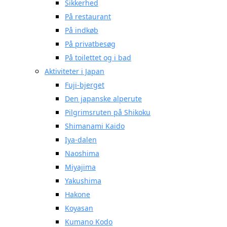
Sikkerhed
På restaurant
På indkøb
På privatbesøg
På toilettet og i bad
Aktiviteter i Japan
Fuji-bjerget
Den japanske alperute
Pilgrimsruten på Shikoku
Shimanami Kaido
Iya-dalen
Naoshima
Miyajima
Yakushima
Hakone
Koyasan
Kumano Kodo