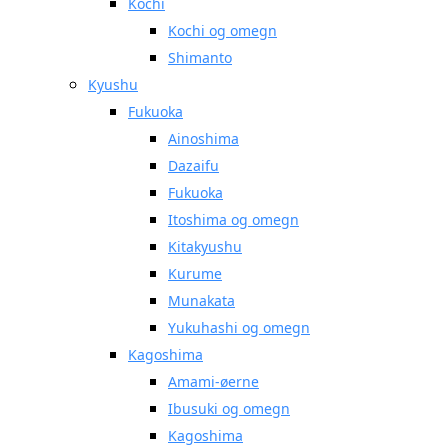
Kochi
Kochi og omegn
Shimanto
Kyushu
Fukuoka
Ainoshima
Dazaifu
Fukuoka
Itoshima og omegn
Kitakyushu
Kurume
Munakata
Yukuhashi og omegn
Kagoshima
Amami-øerne
Ibusuki og omegn
Kagoshima