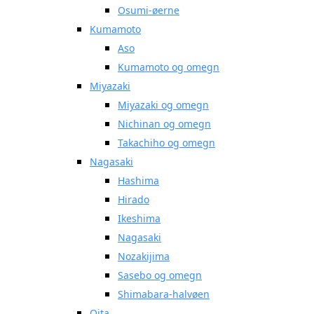
Osumi-øerne
Kumamoto
Aso
Kumamoto og omegn
Miyazaki
Miyazaki og omegn
Nichinan og omegn
Takachiho og omegn
Nagasaki
Hashima
Hirado
Ikeshima
Nagasaki
Nozakijima
Sasebo og omegn
Shimabara-halvøen
Oita