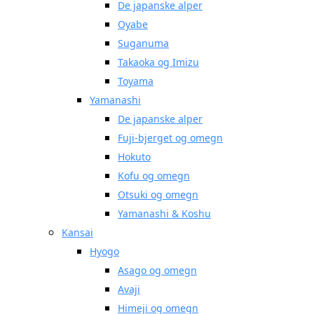
De japanske alper
Oyabe
Suganuma
Takaoka og Imizu
Toyama
Yamanashi
De japanske alper
Fuji-bjerget og omegn
Hokuto
Kofu og omegn
Otsuki og omegn
Yamanashi & Koshu
Kansai
Hyogo
Asago og omegn
Avaji
Himeji og omegn