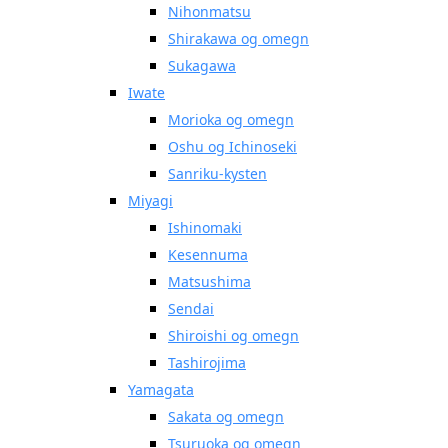
Nihonmatsu
Shirakawa og omegn
Sukagawa
Iwate
Morioka og omegn
Oshu og Ichinoseki
Sanriku-kysten
Miyagi
Ishinomaki
Kesennuma
Matsushima
Sendai
Shiroishi og omegn
Tashirojima
Yamagata
Sakata og omegn
Tsuruoka og omegn