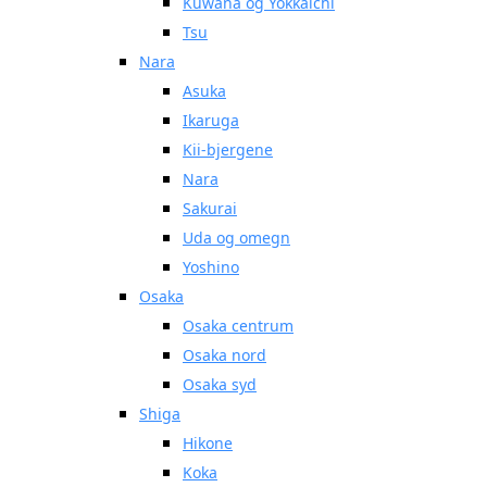
Kuwana og Yokkaichi
Tsu
Nara
Asuka
Ikaruga
Kii-bjergene
Nara
Sakurai
Uda og omegn
Yoshino
Osaka
Osaka centrum
Osaka nord
Osaka syd
Shiga
Hikone
Koka