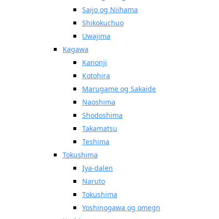
Saijo og Niihama
Shikokuchuo
Uwajima
Kagawa
Kanonji
Kotohira
Marugame og Sakaide
Naoshima
Shodoshima
Takamatsu
Teshima
Tokushima
Iya-dalen
Naruto
Tokushima
Yoshinogawa og omegn