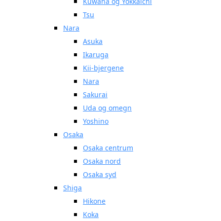
Kuwana og Yokkaichi
Tsu
Nara
Asuka
Ikaruga
Kii-bjergene
Nara
Sakurai
Uda og omegn
Yoshino
Osaka
Osaka centrum
Osaka nord
Osaka syd
Shiga
Hikone
Koka