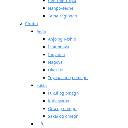
Centrale Tokyo
Nanpo-øerne
Tama-regionen
Chubu
Aichi
Anjo og Nishio
Ichinomiya
Inuyama
Nagoya
Okazaki
Toyohashi og omegn
Fukui
Fukui og omegn
Katsuyama
Ono og omegn
Sakai og omegn
Gifu