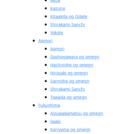
Akita
Kazuno
Kitaakita og Odate
Shirakami Sanchi
Yokote
Aomori
Aomori
Goshogawara og omegn
Hachinohe og omegn
Hirosaki og omegn
Sannohe og omegn
Shirakami Sanchi
Towada og omegn
Fukushima
Aizuwakamatsu og omegn
Iwaki
Koriyama og omegn