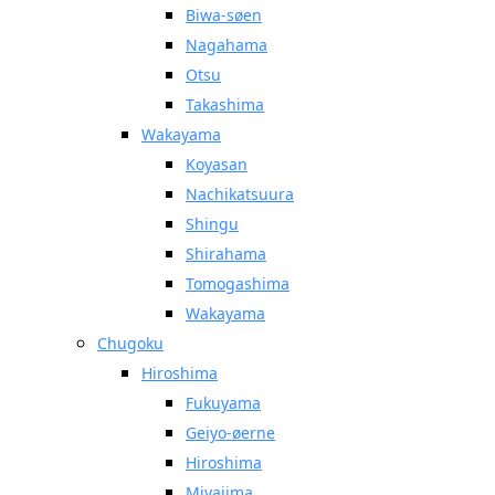
Biwa-søen
Nagahama
Otsu
Takashima
Wakayama
Koyasan
Nachikatsuura
Shingu
Shirahama
Tomogashima
Wakayama
Chugoku
Hiroshima
Fukuyama
Geiyo-øerne
Hiroshima
Miyajima