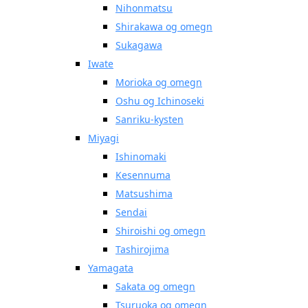
Nihonmatsu
Shirakawa og omegn
Sukagawa
Iwate
Morioka og omegn
Oshu og Ichinoseki
Sanriku-kysten
Miyagi
Ishinomaki
Kesennuma
Matsushima
Sendai
Shiroishi og omegn
Tashirojima
Yamagata
Sakata og omegn
Tsuruoka og omegn