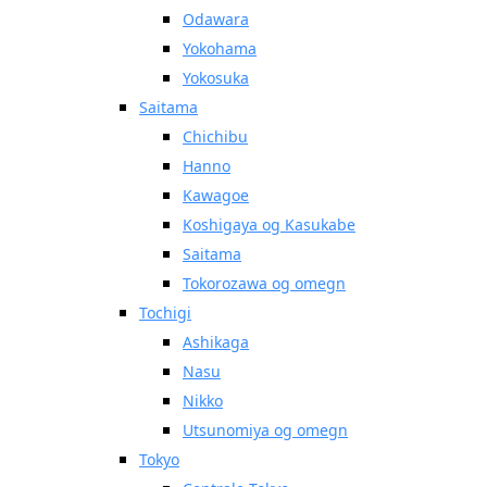
Odawara
Yokohama
Yokosuka
Saitama
Chichibu
Hanno
Kawagoe
Koshigaya og Kasukabe
Saitama
Tokorozawa og omegn
Tochigi
Ashikaga
Nasu
Nikko
Utsunomiya og omegn
Tokyo