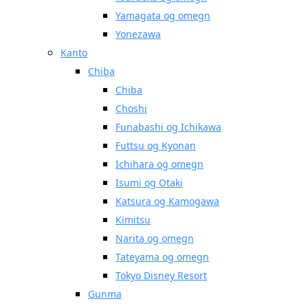
Yamagata og omegn
Yonezawa
Kanto
Chiba
Chiba
Choshi
Funabashi og Ichikawa
Futtsu og Kyonan
Ichihara og omegn
Isumi og Otaki
Katsura og Kamogawa
Kimitsu
Narita og omegn
Tateyama og omegn
Tokyo Disney Resort
Gunma