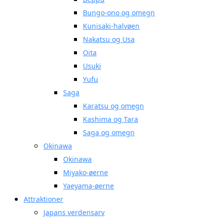
Bungo-ono og omegn
Kunisaki-halvøen
Nakatsu og Usa
Oita
Usuki
Yufu
Saga
Karatsu og omegn
Kashima og Tara
Saga og omegn
Okinawa
Okinawa
Miyako-øerne
Yaeyama-øerne
Attraktioner
Japans verdensarv