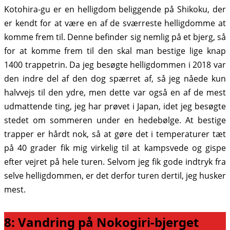
Kotohira-gu er en helligdom beliggende på Shikoku, der
er kendt for at være en af de sværreste helligdomme at
komme frem til. Denne befinder sig nemlig på et bjerg, så
for at komme frem til den skal man bestige lige knap
1400 trappetrin. Da jeg besøgte helligdommen i 2018 var
den indre del af den dog spærret af, så jeg nåede kun
halvvejs til den ydre, men dette var også en af de mest
udmattende ting, jeg har prøvet i Japan, idet jeg besøgte
stedet om sommeren under en hedebølge. At bestige
trapper er hårdt nok, så at gøre det i temperaturer tæt
på 40 grader fik mig virkelig til at kampsvede og gispe
efter vejret på hele turen. Selvom jeg fik gode indtryk fra
selve helligdommen, er det derfor turen dertil, jeg husker
mest.
8: Vandring på Nokogiri-bjerget