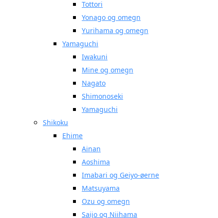
Tottori
Yonago og omegn
Yurihama og omegn
Yamaguchi
Iwakuni
Mine og omegn
Nagato
Shimonoseki
Yamaguchi
Shikoku
Ehime
Ainan
Aoshima
Imabari og Geiyo-øerne
Matsuyama
Ozu og omegn
Saijo og Niihama