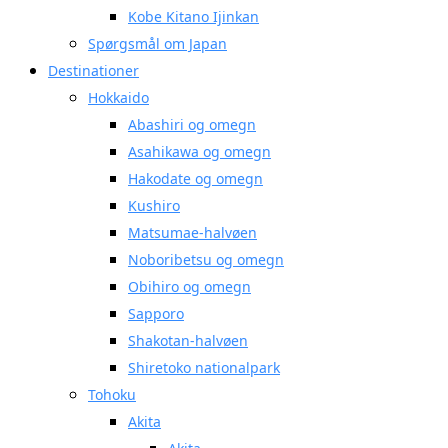
Kobe Kitano Ijinkan
Spørgsmål om Japan
Destinationer
Hokkaido
Abashiri og omegn
Asahikawa og omegn
Hakodate og omegn
Kushiro
Matsumae-halvøen
Noboribetsu og omegn
Obihiro og omegn
Sapporo
Shakotan-halvøen
Shiretoko nationalpark
Tohoku
Akita