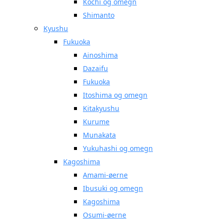
Kochi og omegn
Shimanto
Kyushu
Fukuoka
Ainoshima
Dazaifu
Fukuoka
Itoshima og omegn
Kitakyushu
Kurume
Munakata
Yukuhashi og omegn
Kagoshima
Amami-øerne
Ibusuki og omegn
Kagoshima
Osumi-øerne