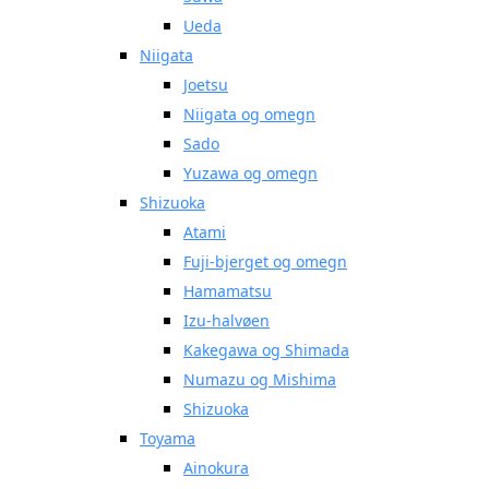
Ueda
Niigata
Joetsu
Niigata og omegn
Sado
Yuzawa og omegn
Shizuoka
Atami
Fuji-bjerget og omegn
Hamamatsu
Izu-halvøen
Kakegawa og Shimada
Numazu og Mishima
Shizuoka
Toyama
Ainokura