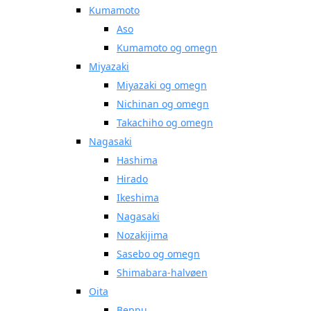
Kumamoto
Aso
Kumamoto og omegn
Miyazaki
Miyazaki og omegn
Nichinan og omegn
Takachiho og omegn
Nagasaki
Hashima
Hirado
Ikeshima
Nagasaki
Nozakijima
Sasebo og omegn
Shimabara-halvøen
Oita
Beppu