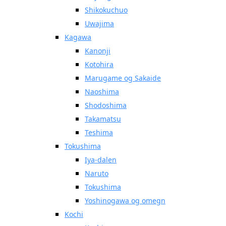
Shikokuchuo
Uwajima
Kagawa
Kanonji
Kotohira
Marugame og Sakaide
Naoshima
Shodoshima
Takamatsu
Teshima
Tokushima
Iya-dalen
Naruto
Tokushima
Yoshinogawa og omegn
Kochi