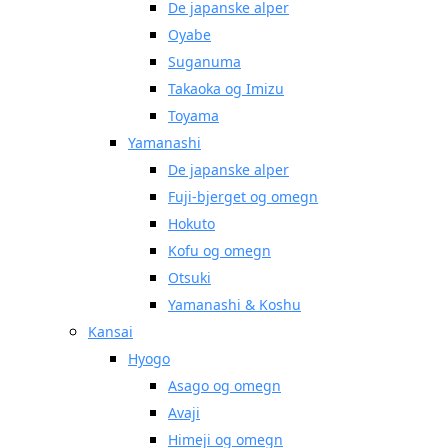
De japanske alper
Oyabe
Suganuma
Takaoka og Imizu
Toyama
Yamanashi
De japanske alper
Fuji-bjerget og omegn
Hokuto
Kofu og omegn
Otsuki
Yamanashi & Koshu
Kansai
Hyogo
Asago og omegn
Avaji
Himeji og omegn