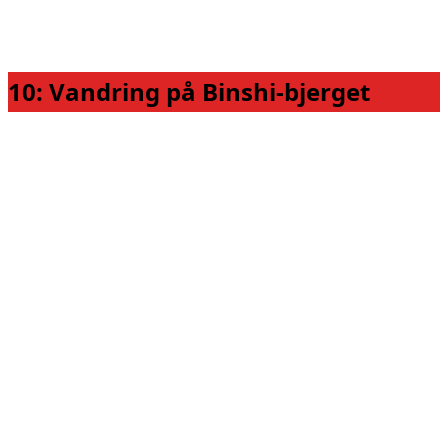
10: Vandring på Binshi-bjerget