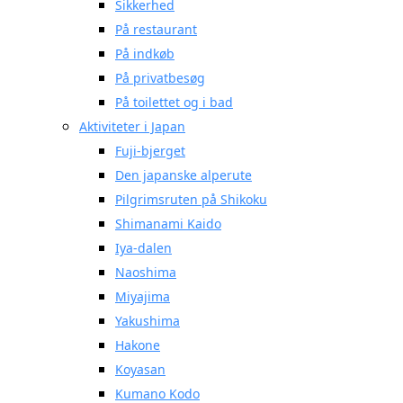
Sikkerhed
På restaurant
På indkøb
På privatbesøg
På toilettet og i bad
Aktiviteter i Japan
Fuji-bjerget
Den japanske alperute
Pilgrimsruten på Shikoku
Shimanami Kaido
Iya-dalen
Naoshima
Miyajima
Yakushima
Hakone
Koyasan
Kumano Kodo