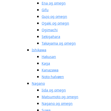
Ena og omegn
Gifu
Gujo og omegn
Ogaki og omegn
Ogimachi
Sekigahara
Takayama og omegn
Ishikawa
Hakusan
Kaga
Kanazawa
Noto-halvøen
Nagano
Iida og omegn
Matsumoto og omegn
Nagano og omegn
Suwa