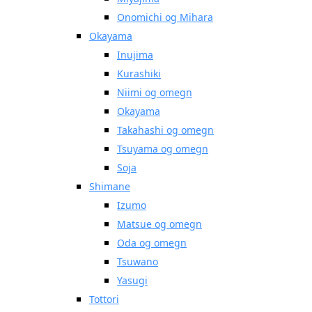
Onomichi og Mihara
Okayama
Inujima
Kurashiki
Niimi og omegn
Okayama
Takahashi og omegn
Tsuyama og omegn
Soja
Shimane
Izumo
Matsue og omegn
Oda og omegn
Tsuwano
Yasugi
Tottori