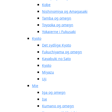
Kobe
Nishinomiya og Amagasaki
Tamba og omegn
Toyooka og omegn
Yokaierne i Fukusaki
Kyoto
Det sydlige Kyoto
Fukuchiyama og omegn
Kayabuki no Sato
Kyoto
Miyazu
Uji
Mie
Iga og omegn
Ise
Kumano og omegn