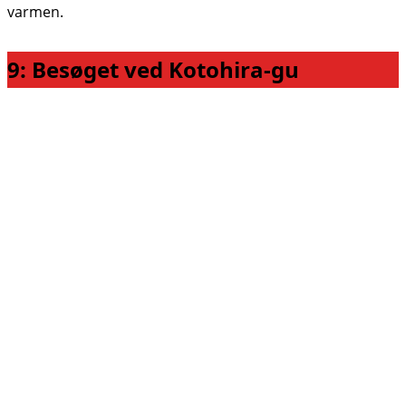
varmen.
9: Besøget ved Kotohira-gu