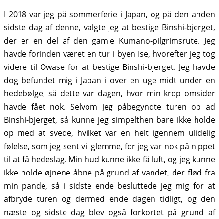
I 2018 var jeg på sommerferie i Japan, og på den anden
sidste dag af denne, valgte jeg at bestige Binshi-bjerget,
der er en del af den gamle Kumano-pilgrimsrute. Jeg
havde forinden været en tur i byen Ise, hvorefter jeg tog
videre til Owase for at bestige Binshi-bjerget. Jeg havde
dog befundet mig i Japan i over en uge midt under en
hedebølge, så dette var dagen, hvor min krop omsider
havde fået nok. Selvom jeg påbegyndte turen op ad
Binshi-bjerget, så kunne jeg simpelthen bare ikke holde
op med at svede, hvilket var en helt igennem ulidelig
følelse, som jeg sent vil glemme, for jeg var nok på nippet
til at få hedeslag. Min hud kunne ikke få luft, og jeg kunne
ikke holde øjnene åbne på grund af vandet, der flød fra
min pande, så i sidste ende besluttede jeg mig for at
afbryde turen og dermed ende dagen tidligt, og den
næste og sidste dag blev også forkortet på grund af