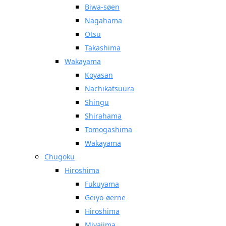
Biwa-søen
Nagahama
Otsu
Takashima
Wakayama
Koyasan
Nachikatsuura
Shingu
Shirahama
Tomogashima
Wakayama
Chugoku
Hiroshima
Fukuyama
Geiyo-øerne
Hiroshima
Miyajima