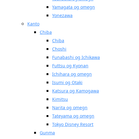
Yamagata og omegn
Yonezawa
Kanto
Chiba
Chiba
Choshi
Funabashi og Ichikawa
Futtsu og Kyonan
Ichihara og omegn
Isumi og Otaki
Katsura og Kamogawa
Kimitsu
Narita og omegn
Tateyama og omegn
Tokyo Disney Resort
Gunma