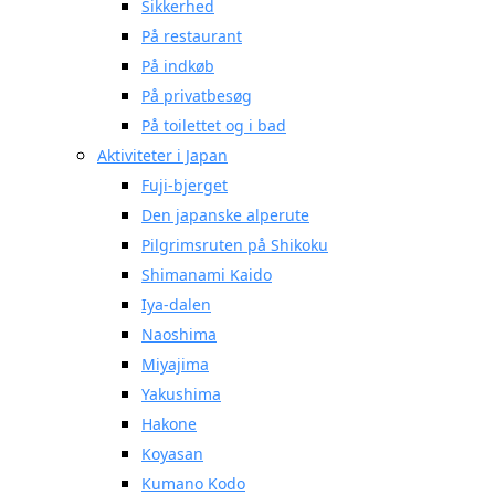
Sikkerhed
På restaurant
På indkøb
På privatbesøg
På toilettet og i bad
Aktiviteter i Japan
Fuji-bjerget
Den japanske alperute
Pilgrimsruten på Shikoku
Shimanami Kaido
Iya-dalen
Naoshima
Miyajima
Yakushima
Hakone
Koyasan
Kumano Kodo