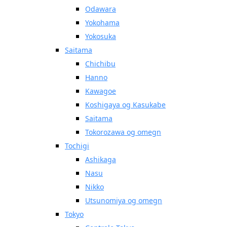
Odawara
Yokohama
Yokosuka
Saitama
Chichibu
Hanno
Kawagoe
Koshigaya og Kasukabe
Saitama
Tokorozawa og omegn
Tochigi
Ashikaga
Nasu
Nikko
Utsunomiya og omegn
Tokyo