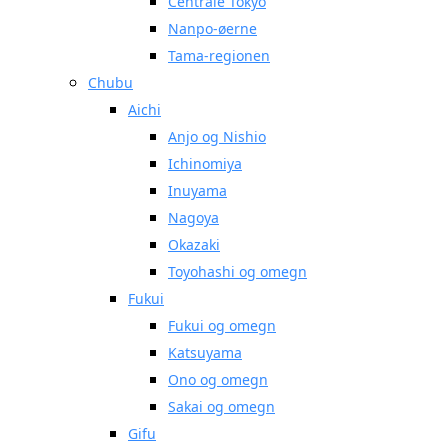
Centrale Tokyo
Nanpo-øerne
Tama-regionen
Chubu
Aichi
Anjo og Nishio
Ichinomiya
Inuyama
Nagoya
Okazaki
Toyohashi og omegn
Fukui
Fukui og omegn
Katsuyama
Ono og omegn
Sakai og omegn
Gifu