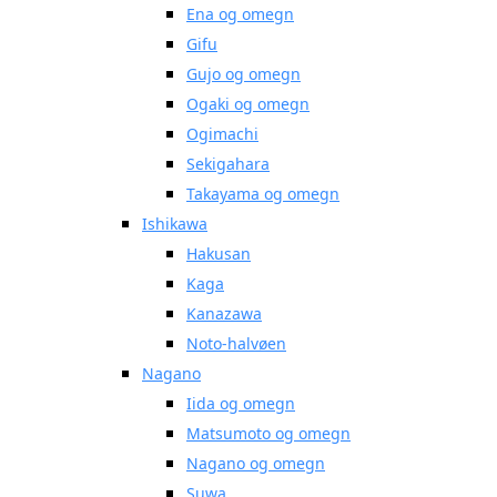
Ena og omegn
Gifu
Gujo og omegn
Ogaki og omegn
Ogimachi
Sekigahara
Takayama og omegn
Ishikawa
Hakusan
Kaga
Kanazawa
Noto-halvøen
Nagano
Iida og omegn
Matsumoto og omegn
Nagano og omegn
Suwa