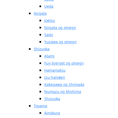
Ueda
Niigata
Joetsu
Niigata og omegn
Sado
Yuzawa og omegn
Shizuoka
Atami
Fuji-bjerget og omegn
Hamamatsu
Izu-halvøen
Kakegawa og Shimada
Numazu og Mishima
Shizuoka
Toyama
Ainokura