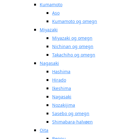
Kumamoto
Aso
Kumamoto og omegn
Miyazaki
Miyazaki og omegn
Nichinan og omegn
Takachiho og omegn
Nagasaki
Hashima
Hirado
Ikeshima
Nagasaki
Nozakijima
Sasebo og omegn
Shimabara-halvøen
Oita
Beppu