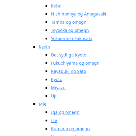
Kobe
Nishinomiya og Amagasaki
Tamba og omegn
Toyooka og omegn
Yokaierne i Fukusaki
Kyoto
Det sydlige Kyoto
Fukuchiyama og omegn
Kayabuki no Sato
Kyoto
Miyazu
Uji
Mie
Iga og omegn
Ise
Kumano og omegn