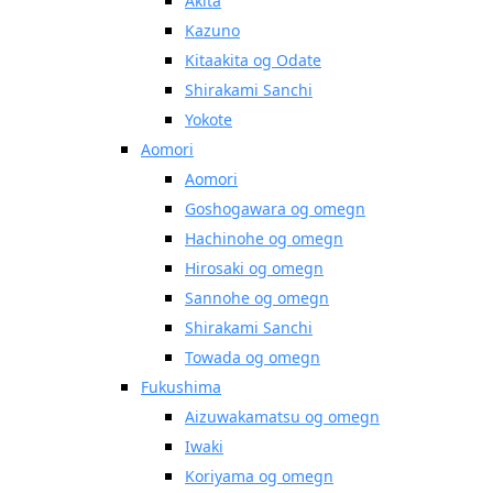
Akita
Kazuno
Kitaakita og Odate
Shirakami Sanchi
Yokote
Aomori
Aomori
Goshogawara og omegn
Hachinohe og omegn
Hirosaki og omegn
Sannohe og omegn
Shirakami Sanchi
Towada og omegn
Fukushima
Aizuwakamatsu og omegn
Iwaki
Koriyama og omegn