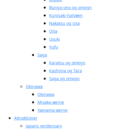
Bungo-ono og omegn
Kunisaki-halvøen
Nakatsu og Usa
Oita
Usuki
Yufu
Saga
Karatsu og omegn
Kashima og Tara
Saga og omegn
Okinawa
Okinawa
Miyako-øerne
Yaeyama-øerne
Attraktioner
Japans verdensarv