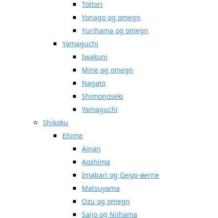
Tottori
Yonago og omegn
Yurihama og omegn
Yamaguchi
Iwakuni
Mine og omegn
Nagato
Shimonoseki
Yamaguchi
Shikoku
Ehime
Ainan
Aoshima
Imabari og Geiyo-øerne
Matsuyama
Ozu og omegn
Saijo og Niihama