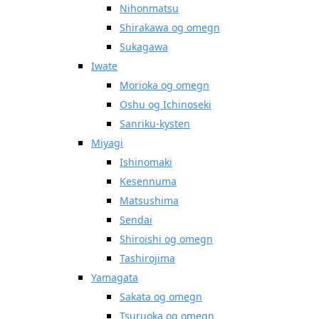
Nihonmatsu
Shirakawa og omegn
Sukagawa
Iwate
Morioka og omegn
Oshu og Ichinoseki
Sanriku-kysten
Miyagi
Ishinomaki
Kesennuma
Matsushima
Sendai
Shiroishi og omegn
Tashirojima
Yamagata
Sakata og omegn
Tsuruoka og omegn