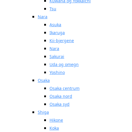
Kuwana og Yokkaichi
Tsu
Nara
Asuka
Ikaruga
Kii-bjergene
Nara
Sakurai
Uda og omegn
Yoshino
Osaka
Osaka centrum
Osaka nord
Osaka syd
Shiga
Hikone
Koka