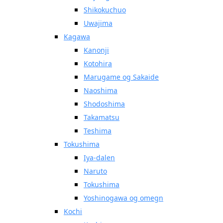
Shikokuchuo
Uwajima
Kagawa
Kanonji
Kotohira
Marugame og Sakaide
Naoshima
Shodoshima
Takamatsu
Teshima
Tokushima
Iya-dalen
Naruto
Tokushima
Yoshinogawa og omegn
Kochi