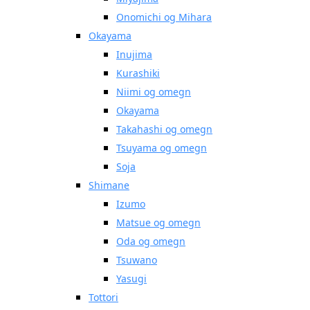
Onomichi og Mihara
Okayama
Inujima
Kurashiki
Niimi og omegn
Okayama
Takahashi og omegn
Tsuyama og omegn
Soja
Shimane
Izumo
Matsue og omegn
Oda og omegn
Tsuwano
Yasugi
Tottori