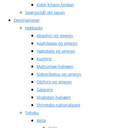
Kobe Kitano Ijinkan
Spørgsmål om Japan
Destinationer
Hokkaido
Abashiri og omegn
Asahikawa og omegn
Hakodate og omegn
Kushiro
Matsumae-halvøen
Noboribetsu og omegn
Obihiro og omegn
Sapporo
Shakotan-halvøen
Shiretoko nationalpark
Tohoku
Akita