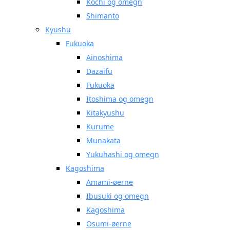
Kochi og omegn
Shimanto
Kyushu
Fukuoka
Ainoshima
Dazaifu
Fukuoka
Itoshima og omegn
Kitakyushu
Kurume
Munakata
Yukuhashi og omegn
Kagoshima
Amami-øerne
Ibusuki og omegn
Kagoshima
Osumi-øerne