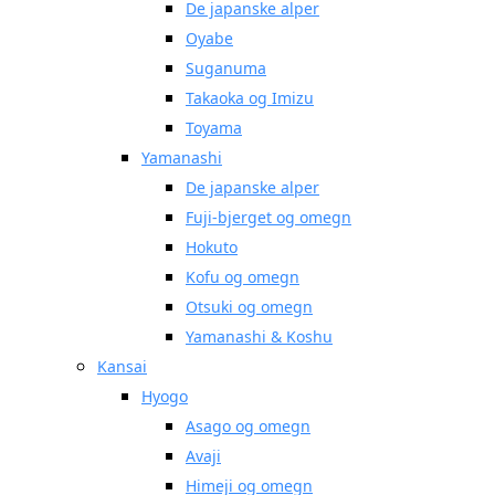
De japanske alper
Oyabe
Suganuma
Takaoka og Imizu
Toyama
Yamanashi
De japanske alper
Fuji-bjerget og omegn
Hokuto
Kofu og omegn
Otsuki og omegn
Yamanashi & Koshu
Kansai
Hyogo
Asago og omegn
Avaji
Himeji og omegn