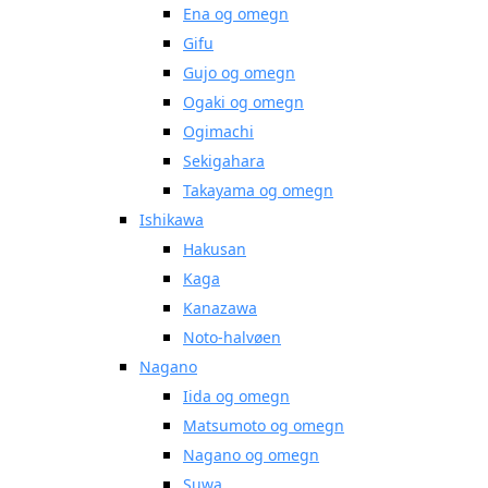
Ena og omegn
Gifu
Gujo og omegn
Ogaki og omegn
Ogimachi
Sekigahara
Takayama og omegn
Ishikawa
Hakusan
Kaga
Kanazawa
Noto-halvøen
Nagano
Iida og omegn
Matsumoto og omegn
Nagano og omegn
Suwa