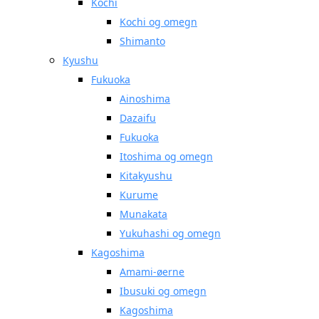
Kochi
Kochi og omegn
Shimanto
Kyushu
Fukuoka
Ainoshima
Dazaifu
Fukuoka
Itoshima og omegn
Kitakyushu
Kurume
Munakata
Yukuhashi og omegn
Kagoshima
Amami-øerne
Ibusuki og omegn
Kagoshima