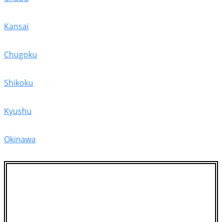
Kansai
Chugoku
Shikoku
Kyushu
Okinawa