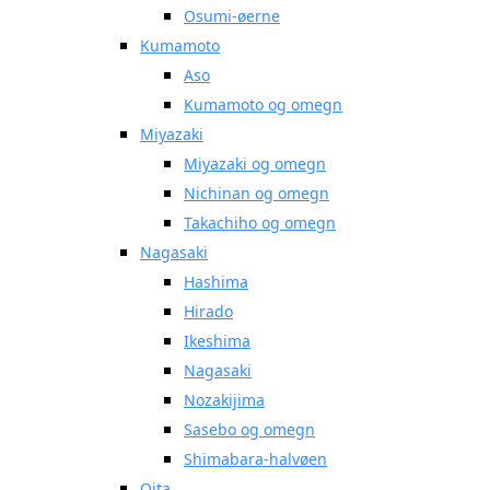
Osumi-øerne
Kumamoto
Aso
Kumamoto og omegn
Miyazaki
Miyazaki og omegn
Nichinan og omegn
Takachiho og omegn
Nagasaki
Hashima
Hirado
Ikeshima
Nagasaki
Nozakijima
Sasebo og omegn
Shimabara-halvøen
Oita