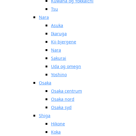
Kuwana og Yokkaichi
Tsu
Nara
Asuka
Ikaruga
Kii-bjergene
Nara
Sakurai
Uda og omegn
Yoshino
Osaka
Osaka centrum
Osaka nord
Osaka syd
Shiga
Hikone
Koka