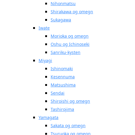
Nihonmatsu
Shirakawa og omegn
Sukagawa
Iwate
Morioka og omegn
Oshu og Ichinoseki
Sanriku-kysten
Miyagi
Ishinomaki
Kesennuma
Matsushima
Sendai
Shiroishi og omegn
Tashirojima
Yamagata
Sakata og omegn
Tsuruoka og omegn