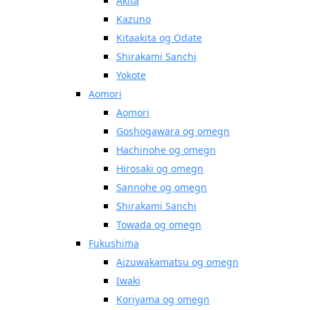
Akita
Kazuno
Kitaakita og Odate
Shirakami Sanchi
Yokote
Aomori
Aomori
Goshogawara og omegn
Hachinohe og omegn
Hirosaki og omegn
Sannohe og omegn
Shirakami Sanchi
Towada og omegn
Fukushima
Aizuwakamatsu og omegn
Iwaki
Koriyama og omegn