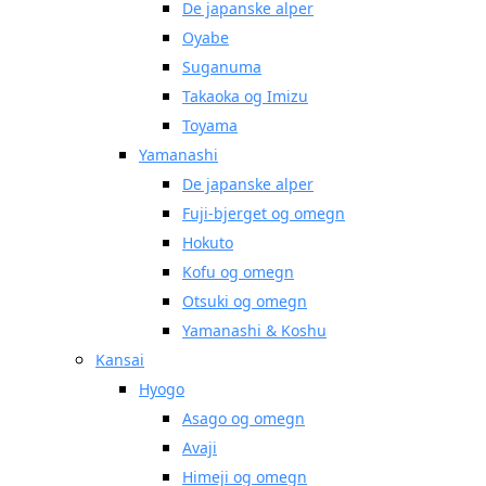
De japanske alper
Oyabe
Suganuma
Takaoka og Imizu
Toyama
Yamanashi
De japanske alper
Fuji-bjerget og omegn
Hokuto
Kofu og omegn
Otsuki og omegn
Yamanashi & Koshu
Kansai
Hyogo
Asago og omegn
Avaji
Himeji og omegn