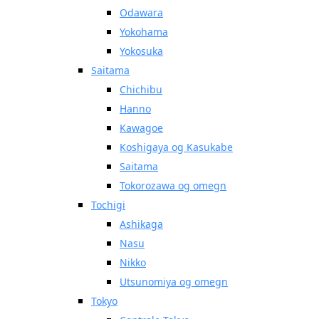
Odawara
Yokohama
Yokosuka
Saitama
Chichibu
Hanno
Kawagoe
Koshigaya og Kasukabe
Saitama
Tokorozawa og omegn
Tochigi
Ashikaga
Nasu
Nikko
Utsunomiya og omegn
Tokyo