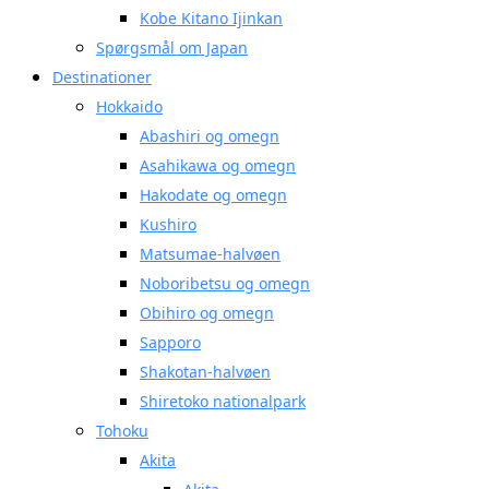
Kobe Kitano Ijinkan
Spørgsmål om Japan
Destinationer
Hokkaido
Abashiri og omegn
Asahikawa og omegn
Hakodate og omegn
Kushiro
Matsumae-halvøen
Noboribetsu og omegn
Obihiro og omegn
Sapporo
Shakotan-halvøen
Shiretoko nationalpark
Tohoku
Akita