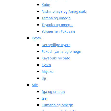
Kobe
Nishinomiya og Amagasaki
Tamba og omegn
Toyooka og omegn
Yokaierne i Fukusaki
Kyoto
Det sydlige Kyoto
Fukuchiyama og omegn
Kayabuki no Sato
Kyoto
Miyazu
Uji
Mie
Iga og omegn
Ise
Kumano og omegn