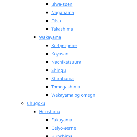
Biwa-søen
Nagahama
Otsu
Takashima
Wakayama
Kii-bjergene
Koyasan
Nachikatsuura
Shingu
Shirahama
Tomogashima
Wakayama og omegn
Chugoku
Hiroshima
Fukuyama
Geiyo-øerne
Hiroshima