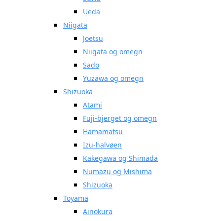
Ueda
Niigata
Joetsu
Niigata og omegn
Sado
Yuzawa og omegn
Shizuoka
Atami
Fuji-bjerget og omegn
Hamamatsu
Izu-halvøen
Kakegawa og Shimada
Numazu og Mishima
Shizuoka
Toyama
Ainokura