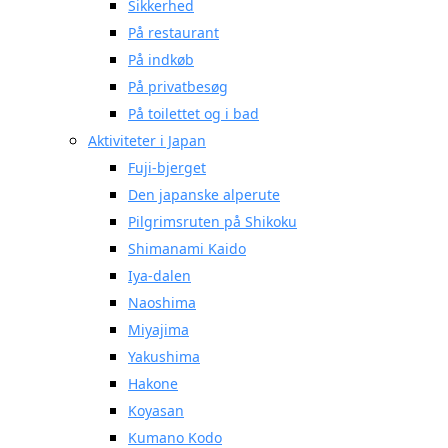
Sikkerhed
På restaurant
På indkøb
På privatbesøg
På toilettet og i bad
Aktiviteter i Japan
Fuji-bjerget
Den japanske alperute
Pilgrimsruten på Shikoku
Shimanami Kaido
Iya-dalen
Naoshima
Miyajima
Yakushima
Hakone
Koyasan
Kumano Kodo