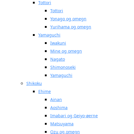
Tottori
Tottori
Yonago og omegn
Yurihama og omegn
Yamaguchi
Iwakuni
Mine og omegn
Nagato
Shimonoseki
Yamaguchi
Shikoku
Ehime
Ainan
Aoshima
Imabari og Geiyo-øerne
Matsuyama
Ozu og omegn