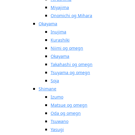
Miyajima
Onomichi og Mihara
Okayama
Inujima
Kurashiki
Niimi og omegn
Okayama
Takahashi og omegn
Tsuyama og omegn
Soja
Shimane
Izumo
Matsue og omegn
Oda og omegn
Tsuwano
Yasugi