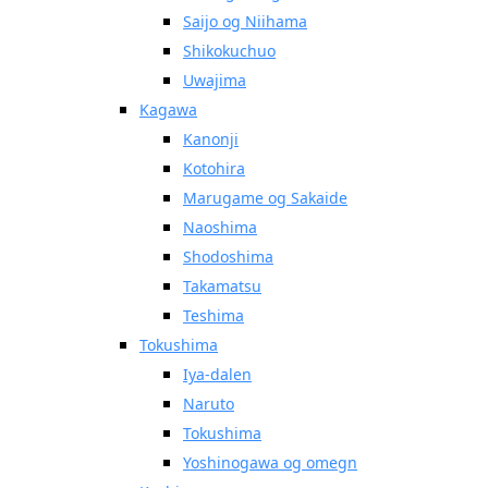
Saijo og Niihama
Shikokuchuo
Uwajima
Kagawa
Kanonji
Kotohira
Marugame og Sakaide
Naoshima
Shodoshima
Takamatsu
Teshima
Tokushima
Iya-dalen
Naruto
Tokushima
Yoshinogawa og omegn