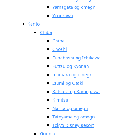
Yamagata og omegn
Yonezawa
Kanto
Chiba
Chiba
Choshi
Funabashi og Ichikawa
Futtsu og Kyonan
Ichihara og omegn
Isumi og Otaki
Katsura og Kamogawa
Kimitsu
Narita og omegn
Tateyama og omegn
Tokyo Disney Resort
Gunma