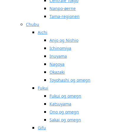
Centrale Tokyo
Nanpo-øerne
Tama-regionen
Chubu
Aichi
Anjo og Nishio
Ichinomiya
Inuyama
Nagoya
Okazaki
Toyohashi og omegn
Fukui
Fukui og omegn
Katsuyama
Ono og omegn
Sakai og omegn
Gifu