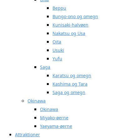
Beppu
Bungo-ono og omegn
Kunisaki-halvøen
Nakatsu og Usa
Oita
Usuki
Yufu
Saga
Karatsu og omegn
Kashima og Tara
Saga og omegn
Okinawa
Okinawa
Miyako-øerne
Yaeyama-øerne
Attraktioner