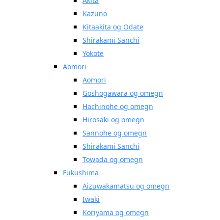
Akita
Kazuno
Kitaakita og Odate
Shirakami Sanchi
Yokote
Aomori
Aomori
Goshogawara og omegn
Hachinohe og omegn
Hirosaki og omegn
Sannohe og omegn
Shirakami Sanchi
Towada og omegn
Fukushima
Aizuwakamatsu og omegn
Iwaki
Koriyama og omegn