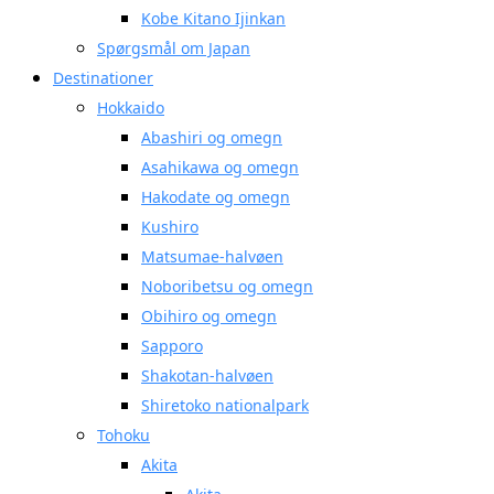
Kobe Kitano Ijinkan
Spørgsmål om Japan
Destinationer
Hokkaido
Abashiri og omegn
Asahikawa og omegn
Hakodate og omegn
Kushiro
Matsumae-halvøen
Noboribetsu og omegn
Obihiro og omegn
Sapporo
Shakotan-halvøen
Shiretoko nationalpark
Tohoku
Akita