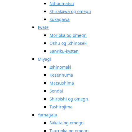
Nihonmatsu
Shirakawa og omegn
Sukagawa
Iwate
Morioka og omegn
Oshu og Ichinoseki
Sanriku-kysten
Miyagi
Ishinomaki
Kesennuma
Matsushima
Sendai
Shiroishi og omegn
Tashirojima
Yamagata
Sakata og omegn
Tsuruoka og omegn