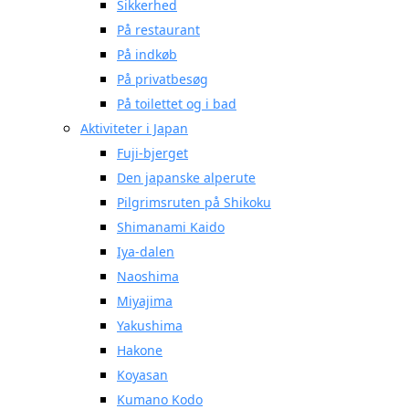
Sikkerhed
På restaurant
På indkøb
På privatbesøg
På toilettet og i bad
Aktiviteter i Japan
Fuji-bjerget
Den japanske alperute
Pilgrimsruten på Shikoku
Shimanami Kaido
Iya-dalen
Naoshima
Miyajima
Yakushima
Hakone
Koyasan
Kumano Kodo