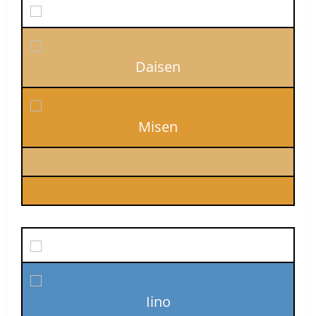
Daisen
Misen
Iino