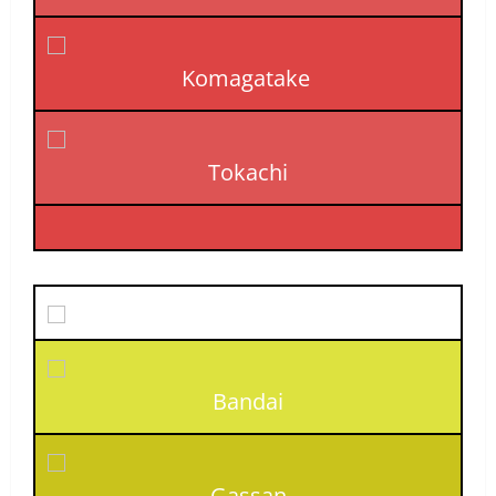
Komagatake
Tokachi
Bandai
Gassan