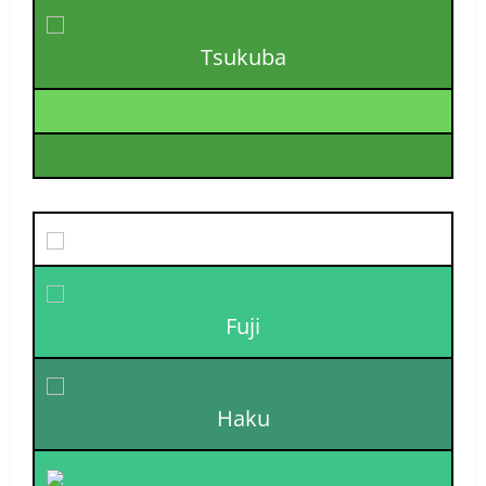
Tsukuba
Fuji
Haku