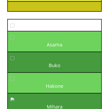
Asama
Buko
Hakone
Mihara