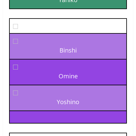
Binshi
Omine
Yoshino