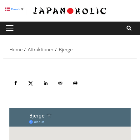
Skip
Dansk
▼
to
content
Primary
Menu
Home
Attraktioner
Bjerge