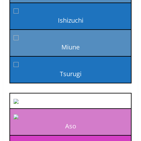
Ishizuchi
Miune
Tsurugi
Aso