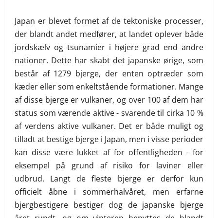
Japan er blevet formet af de tektoniske processer,
der blandt andet medfører, at landet oplever både
jordskælv og tsunamier i højere grad end andre
nationer. Dette har skabt det japanske ørige, som
består af 1279 bjerge, der enten optræder som
kæder eller som enkeltstående formationer. Mange
af disse bjerge er vulkaner, og over 100 af dem har
status som værende aktive - svarende til cirka 10 %
af verdens aktive vulkaner. Det er både muligt og
tilladt at bestige bjerge i Japan, men i visse perioder
kan disse være lukket af for offentligheden - for
eksempel på grund af risiko for laviner eller
udbrud. Langt de fleste bjerge er derfor kun
officielt åbne i sommerhalvåret, men erfarne
bjergbestigere bestiger dog de japanske bjerge
året rundt, og om vinteren benyttes de blandt