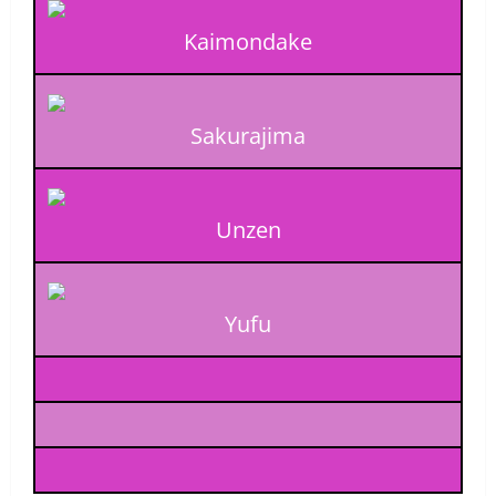
Kaimondake
Sakurajima
Unzen
Yufu