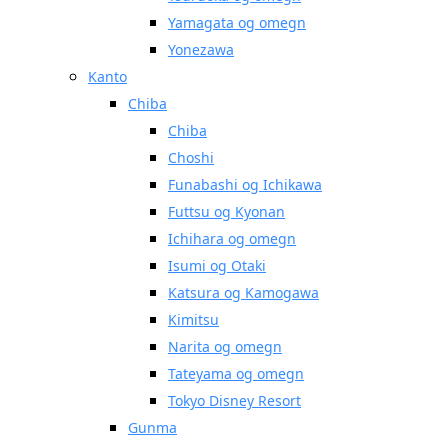
Yamagata og omegn
Yonezawa
Kanto
Chiba
Chiba
Choshi
Funabashi og Ichikawa
Futtsu og Kyonan
Ichihara og omegn
Isumi og Otaki
Katsura og Kamogawa
Kimitsu
Narita og omegn
Tateyama og omegn
Tokyo Disney Resort
Gunma