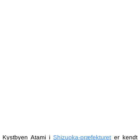
Kystbyen Atami i
Shizuoka-præfekturet
er kendt