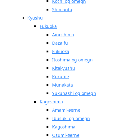
Kochi og omegn
Shimanto
Kyushu
Fukuoka
Ainoshima
Dazaifu
Fukuoka
Itoshima og omegn
Kitakyushu
Kurume
Munakata
Yukuhashi og omegn
Kagoshima
Amami-øerne
Ibusuki og omegn
Kagoshima
Osumi-øerne