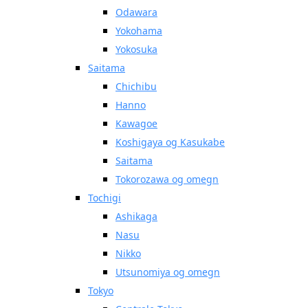
Odawara
Yokohama
Yokosuka
Saitama
Chichibu
Hanno
Kawagoe
Koshigaya og Kasukabe
Saitama
Tokorozawa og omegn
Tochigi
Ashikaga
Nasu
Nikko
Utsunomiya og omegn
Tokyo