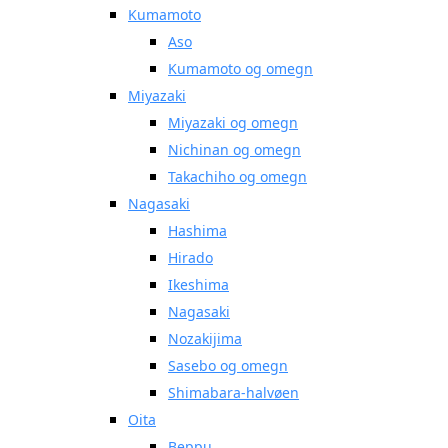
Kumamoto
Aso
Kumamoto og omegn
Miyazaki
Miyazaki og omegn
Nichinan og omegn
Takachiho og omegn
Nagasaki
Hashima
Hirado
Ikeshima
Nagasaki
Nozakijima
Sasebo og omegn
Shimabara-halvøen
Oita
Beppu