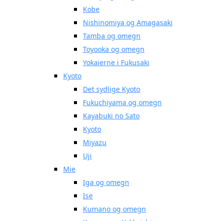
Kobe
Nishinomiya og Amagasaki
Tamba og omegn
Toyooka og omegn
Yokaierne i Fukusaki
Kyoto
Det sydlige Kyoto
Fukuchiyama og omegn
Kayabuki no Sato
Kyoto
Miyazu
Uji
Mie
Iga og omegn
Ise
Kumano og omegn