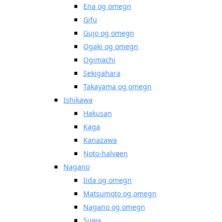
Ena og omegn
Gifu
Gujo og omegn
Ogaki og omegn
Ogimachi
Sekigahara
Takayama og omegn
Ishikawa
Hakusan
Kaga
Kanazawa
Noto-halvøen
Nagano
Iida og omegn
Matsumoto og omegn
Nagano og omegn
Suwa