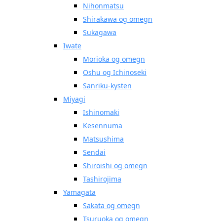
Nihonmatsu
Shirakawa og omegn
Sukagawa
Iwate
Morioka og omegn
Oshu og Ichinoseki
Sanriku-kysten
Miyagi
Ishinomaki
Kesennuma
Matsushima
Sendai
Shiroishi og omegn
Tashirojima
Yamagata
Sakata og omegn
Tsuruoka og omegn