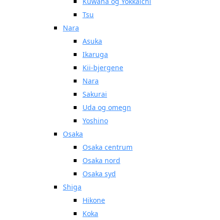
Kuwana og Yokkaichi
Tsu
Nara
Asuka
Ikaruga
Kii-bjergene
Nara
Sakurai
Uda og omegn
Yoshino
Osaka
Osaka centrum
Osaka nord
Osaka syd
Shiga
Hikone
Koka