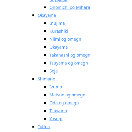
Onomichi og Mihara
Okayama
Inujima
Kurashiki
Niimi og omegn
Okayama
Takahashi og omegn
Tsuyama og omegn
Soja
Shimane
Izumo
Matsue og omegn
Oda og omegn
Tsuwano
Yasugi
Tottori