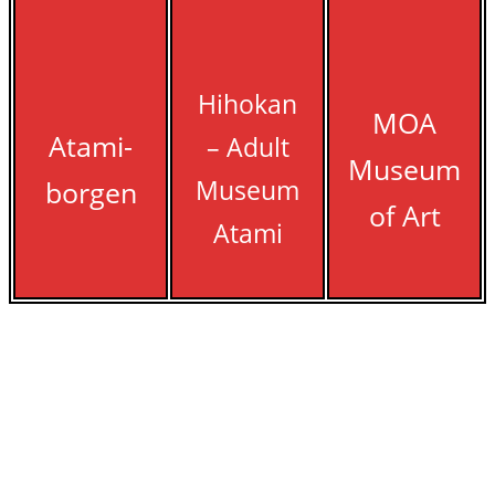
Hihokan
MOA
Atami-
– Adult
Museum
Museum
borgen
of Art
Atami