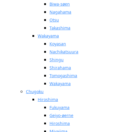
Biwa-søen
Nagahama
Otsu
Takashima
Wakayama
Koyasan
Nachikatsuura
Shingu
Shirahama
Tomogashima
Wakayama
Chugoku
Hiroshima
Fukuyama
Geiyo-øerne
Hiroshima
Miyajima