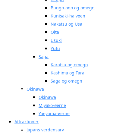
Bungo-ono og omegn
Kunisaki-halvøen
Nakatsu og Usa
Oita
Usuki
Yufu
Saga
Karatsu og omegn
Kashima og Tara
Saga og omegn
Okinawa
Okinawa
Miyako-øerne
Yaeyama-øerne
Attraktioner
Japans verdensarv