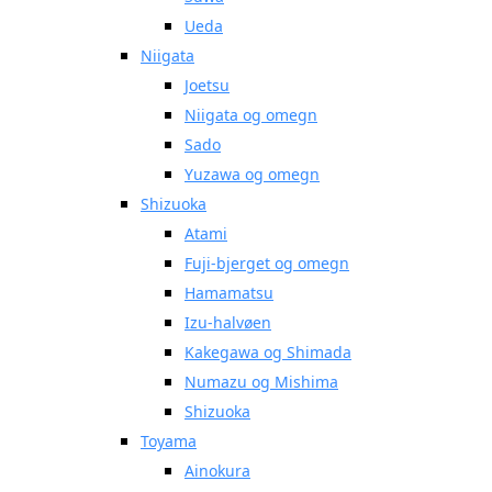
Ueda
Niigata
Joetsu
Niigata og omegn
Sado
Yuzawa og omegn
Shizuoka
Atami
Fuji-bjerget og omegn
Hamamatsu
Izu-halvøen
Kakegawa og Shimada
Numazu og Mishima
Shizuoka
Toyama
Ainokura