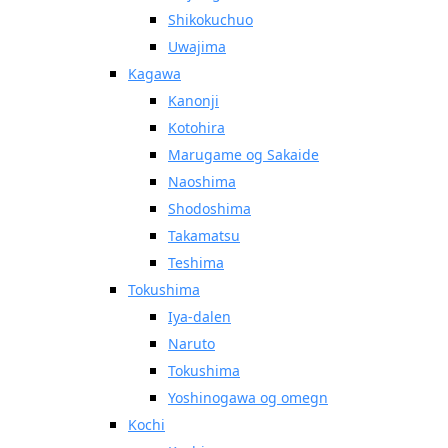
Shikokuchuo
Uwajima
Kagawa
Kanonji
Kotohira
Marugame og Sakaide
Naoshima
Shodoshima
Takamatsu
Teshima
Tokushima
Iya-dalen
Naruto
Tokushima
Yoshinogawa og omegn
Kochi