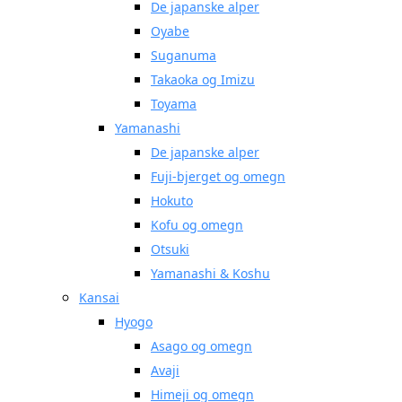
De japanske alper
Oyabe
Suganuma
Takaoka og Imizu
Toyama
Yamanashi
De japanske alper
Fuji-bjerget og omegn
Hokuto
Kofu og omegn
Otsuki
Yamanashi & Koshu
Kansai
Hyogo
Asago og omegn
Avaji
Himeji og omegn