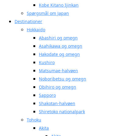
Kobe Kitano Ijinkan
Spørgsmål om Japan
Destinationer
Hokkaido
Abashiri og omegn
Asahikawa og omegn
Hakodate og omegn
Kushiro
Matsumae-halvøen
Noboribetsu og omegn
Obihiro og omegn
Sapporo
Shakotan-halvøen
Shiretoko nationalpark
Tohoku
Akita