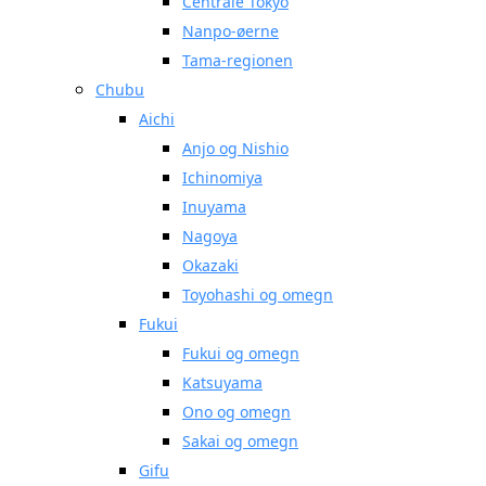
Centrale Tokyo
Nanpo-øerne
Tama-regionen
Chubu
Aichi
Anjo og Nishio
Ichinomiya
Inuyama
Nagoya
Okazaki
Toyohashi og omegn
Fukui
Fukui og omegn
Katsuyama
Ono og omegn
Sakai og omegn
Gifu