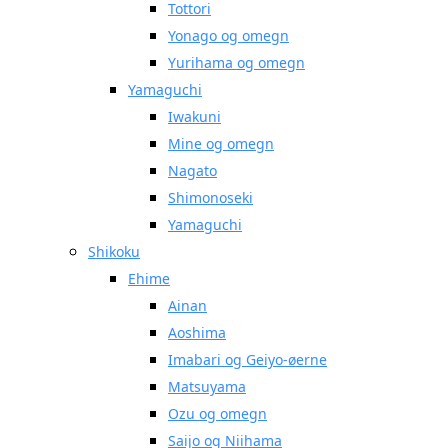
Tottori
Yonago og omegn
Yurihama og omegn
Yamaguchi
Iwakuni
Mine og omegn
Nagato
Shimonoseki
Yamaguchi
Shikoku
Ehime
Ainan
Aoshima
Imabari og Geiyo-øerne
Matsuyama
Ozu og omegn
Saijo og Niihama