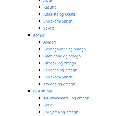
Akita
Kazuno
Kitaakita og Odate
Shirakami Sanchi
Yokote
Aomori
Aomori
Goshogawara og omegn
Hachinohe og omegn
Hirosaki og omegn
Sannohe og omegn
Shirakami Sanchi
Towada og omegn
Fukushima
Aizuwakamatsu og omegn
Iwaki
Koriyama og omegn