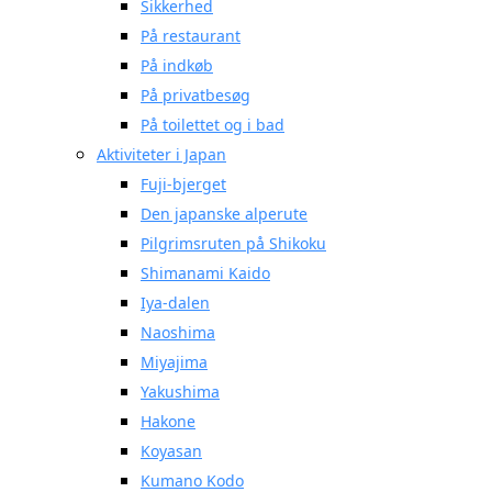
Sikkerhed
På restaurant
På indkøb
På privatbesøg
På toilettet og i bad
Aktiviteter i Japan
Fuji-bjerget
Den japanske alperute
Pilgrimsruten på Shikoku
Shimanami Kaido
Iya-dalen
Naoshima
Miyajima
Yakushima
Hakone
Koyasan
Kumano Kodo