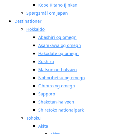
Kobe Kitano Ijinkan
Spørgsmål om Japan
Destinationer
Hokkaido
Abashiri og omegn
Asahikawa og omegn
Hakodate og omegn
Kushiro
Matsumae-halvøen
Noboribetsu og omegn
Obihiro og omegn
Sapporo
Shakotan-halvøen
Shiretoko nationalpark
Tohoku
Akita