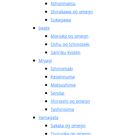
Nihonmatsu
Shirakawa og omegn
Sukagawa
Iwate
Morioka og omegn
Oshu og Ichinoseki
Sanriku-kysten
Miyagi
Ishinomaki
Kesennuma
Matsushima
Sendai
Shiroishi og omegn
Tashirojima
Yamagata
Sakata og omegn
Tsuruoka og omegn