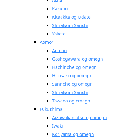
Akita
Kazuno
Kitaakita og Odate
Shirakami Sanchi
Yokote
Aomori
Aomori
Goshogawara og omegn
Hachinohe og omegn
Hirosaki og omegn
Sannohe og omegn
Shirakami Sanchi
Towada og omegn
Fukushima
Aizuwakamatsu og omegn
Iwaki
Koriyama og omegn