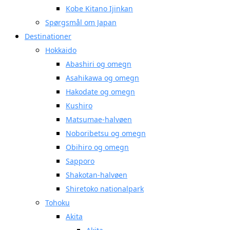
Kobe Kitano Ijinkan
Spørgsmål om Japan
Destinationer
Hokkaido
Abashiri og omegn
Asahikawa og omegn
Hakodate og omegn
Kushiro
Matsumae-halvøen
Noboribetsu og omegn
Obihiro og omegn
Sapporo
Shakotan-halvøen
Shiretoko nationalpark
Tohoku
Akita