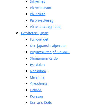
Sikkerhed
På restaurant
På indkøb
På privatbesøg
På toilettet og i bad
Aktiviteter i Japan
Fuji-bjerget
Den japanske alperute
Pilgrimsruten på Shikoku
Shimanami Kaido
Iya-dalen
Naoshima
Miyajima
Yakushima
Hakone
Koyasan
Kumano Kodo