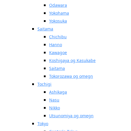
Odawara
Yokohama
Yokosuka
Saitama
Chichibu
Hanno
Kawagoe
Koshigaya og Kasukabe
Saitama
Tokorozawa og omegn
Tochigi
Ashikaga
Nasu
Nikko
Utsunomiya og omegn
Tokyo