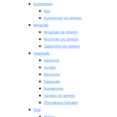
Kumamoto
Aso
Kumamoto og omegn
Miyazaki
Miyazaki og omegn
Nichinan og omegn
Takachiho og omegn
Nagasaki
Hashima
Hirado
Ikeshima
Nagasaki
Nozakijima
Sasebo og omegn
Shimabara-halvøen
Oita
Beppu