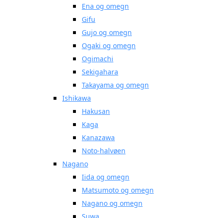
Ena og omegn
Gifu
Gujo og omegn
Ogaki og omegn
Ogimachi
Sekigahara
Takayama og omegn
Ishikawa
Hakusan
Kaga
Kanazawa
Noto-halvøen
Nagano
Iida og omegn
Matsumoto og omegn
Nagano og omegn
Suwa