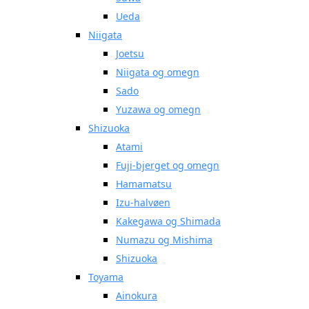
Ueda
Niigata
Joetsu
Niigata og omegn
Sado
Yuzawa og omegn
Shizuoka
Atami
Fuji-bjerget og omegn
Hamamatsu
Izu-halvøen
Kakegawa og Shimada
Numazu og Mishima
Shizuoka
Toyama
Ainokura