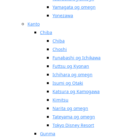
Yamagata og omegn
Yonezawa
Kanto
Chiba
Chiba
Choshi
Funabashi og Ichikawa
Futtsu og Kyonan
Ichihara og omegn
Isumi og Otaki
Katsura og Kamogawa
Kimitsu
Narita og omegn
Tateyama og omegn
Tokyo Disney Resort
Gunma