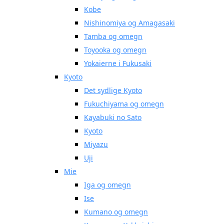
Kobe
Nishinomiya og Amagasaki
Tamba og omegn
Toyooka og omegn
Yokaierne i Fukusaki
Kyoto
Det sydlige Kyoto
Fukuchiyama og omegn
Kayabuki no Sato
Kyoto
Miyazu
Uji
Mie
Iga og omegn
Ise
Kumano og omegn