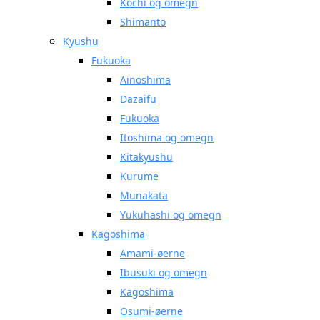
Kochi og omegn
Shimanto
Kyushu
Fukuoka
Ainoshima
Dazaifu
Fukuoka
Itoshima og omegn
Kitakyushu
Kurume
Munakata
Yukuhashi og omegn
Kagoshima
Amami-øerne
Ibusuki og omegn
Kagoshima
Osumi-øerne