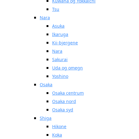
Kuwana og Yokkaichi
Tsu
Nara
Asuka
Ikaruga
Kii-bjergene
Nara
Sakurai
Uda og omegn
Yoshino
Osaka
Osaka centrum
Osaka nord
Osaka syd
Shiga
Hikone
Koka