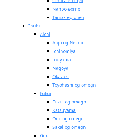
Centrale Tokyo
Nanpo-øerne
Tama-regionen
Chubu
Aichi
Anjo og Nishio
Ichinomiya
Inuyama
Nagoya
Okazaki
Toyohashi og omegn
Fukui
Fukui og omegn
Katsuyama
Ono og omegn
Sakai og omegn
Gifu