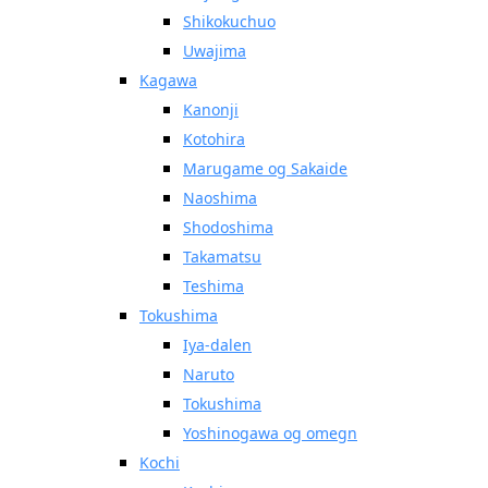
Shikokuchuo
Uwajima
Kagawa
Kanonji
Kotohira
Marugame og Sakaide
Naoshima
Shodoshima
Takamatsu
Teshima
Tokushima
Iya-dalen
Naruto
Tokushima
Yoshinogawa og omegn
Kochi