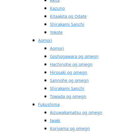
Akita
Kazuno
Kitaakita og Odate
Shirakami Sanchi
Yokote
Aomori
Aomori
Goshogawara og omegn
Hachinohe og omegn
Hirosaki og omegn
Sannohe og omegn
Shirakami Sanchi
Towada og omegn
Fukushima
Aizuwakamatsu og omegn
Iwaki
Koriyama og omegn