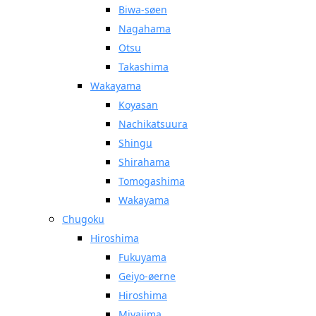
Biwa-søen
Nagahama
Otsu
Takashima
Wakayama
Koyasan
Nachikatsuura
Shingu
Shirahama
Tomogashima
Wakayama
Chugoku
Hiroshima
Fukuyama
Geiyo-øerne
Hiroshima
Miyajima