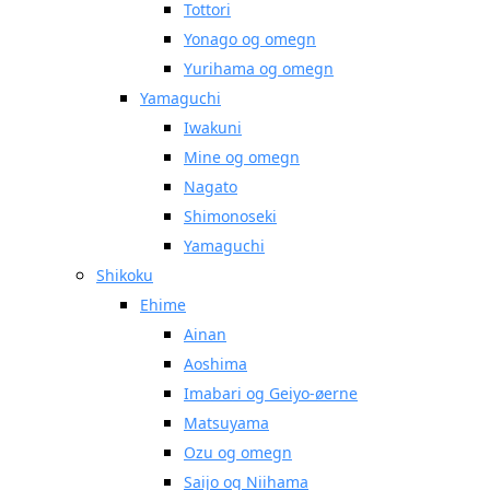
Tottori
Yonago og omegn
Yurihama og omegn
Yamaguchi
Iwakuni
Mine og omegn
Nagato
Shimonoseki
Yamaguchi
Shikoku
Ehime
Ainan
Aoshima
Imabari og Geiyo-øerne
Matsuyama
Ozu og omegn
Saijo og Niihama