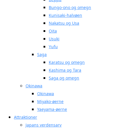
Bungo-ono og omegn
Kunisaki-halvøen
Nakatsu og Usa
Oita
Usuki
Yufu
Saga
Karatsu og omegn
Kashima og Tara
Saga og omegn
Okinawa
Okinawa
Miyako-øerne
Yaeyama-øerne
Attraktioner
Japans verdensarv