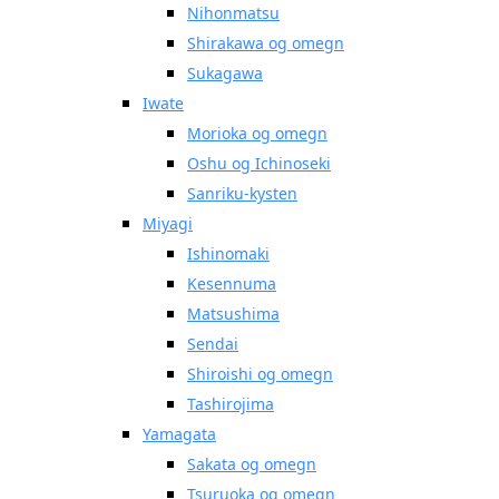
Nihonmatsu
Shirakawa og omegn
Sukagawa
Iwate
Morioka og omegn
Oshu og Ichinoseki
Sanriku-kysten
Miyagi
Ishinomaki
Kesennuma
Matsushima
Sendai
Shiroishi og omegn
Tashirojima
Yamagata
Sakata og omegn
Tsuruoka og omegn