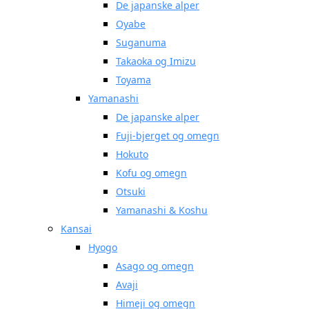
De japanske alper
Oyabe
Suganuma
Takaoka og Imizu
Toyama
Yamanashi
De japanske alper
Fuji-bjerget og omegn
Hokuto
Kofu og omegn
Otsuki
Yamanashi & Koshu
Kansai
Hyogo
Asago og omegn
Avaji
Himeji og omegn