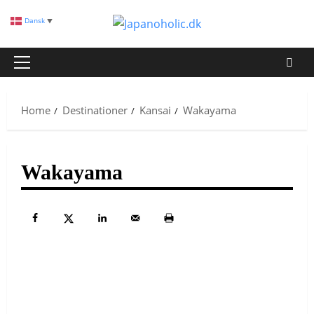
Skip
Dansk
▼
to
content
Primary
Menu
Home
Destinationer
Kansai
Wakayama
Wakayama