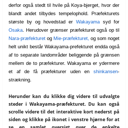
derfor også stedt til hvile på Koya-bjerget, hvor der
blandt andet tilbydes tempelophold.
Præfekturets
største by og hovedstad er
Wakayama
syd for
Osaka
. Herudover grænser præfekturet også op til
Nara-præfekturet
og
Mie-præfekturet,
og som noget
helt unikt
består Wakayama-prefekturet endda også
af to separate landområder beliggende på grænsen
mellem de to præfekturer. Wakayama er ydermere
et af de
få præfekturer uden en
shinkansen
-
strækning.
Herunder kan du klikke dig videre til udvalgte
steder i Wakayama-præfekturet. Du kan også
scrolle videre til det interaktive kort nederst på
siden og klikke på ikonet i venstre hjørne for at
se en samlet oversigt over de enkelte