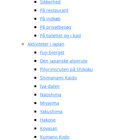
Sikkerhed
På restaurant
På indkøb
På privatbesøg
På toilettet og i bad
Aktiviteter i Japan
Fuji-bjerget
Den japanske alperute
Pilgrimsruten på Shikoku
Shimanami Kaido
Iya-dalen
Naoshima
Miyajima
Yakushima
Hakone
Koyasan
Kumano Kodo