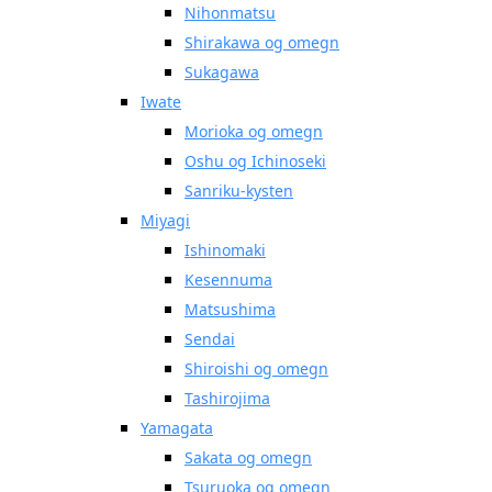
Nihonmatsu
Shirakawa og omegn
Sukagawa
Iwate
Morioka og omegn
Oshu og Ichinoseki
Sanriku-kysten
Miyagi
Ishinomaki
Kesennuma
Matsushima
Sendai
Shiroishi og omegn
Tashirojima
Yamagata
Sakata og omegn
Tsuruoka og omegn