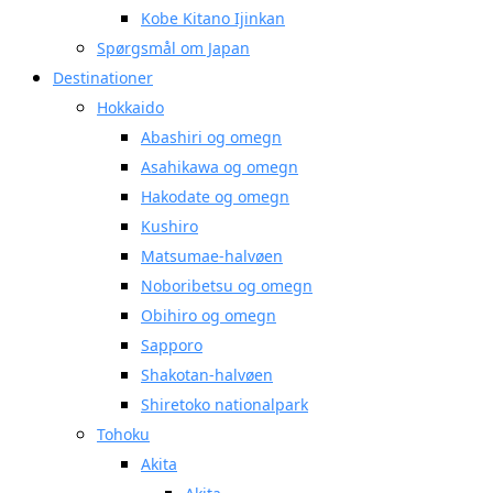
Kobe Kitano Ijinkan
Spørgsmål om Japan
Destinationer
Hokkaido
Abashiri og omegn
Asahikawa og omegn
Hakodate og omegn
Kushiro
Matsumae-halvøen
Noboribetsu og omegn
Obihiro og omegn
Sapporo
Shakotan-halvøen
Shiretoko nationalpark
Tohoku
Akita