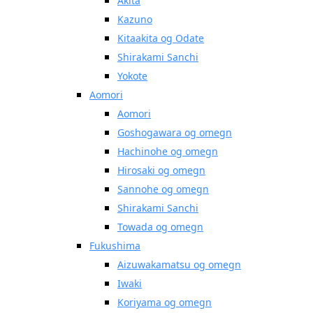
Akita
Kazuno
Kitaakita og Odate
Shirakami Sanchi
Yokote
Aomori
Aomori
Goshogawara og omegn
Hachinohe og omegn
Hirosaki og omegn
Sannohe og omegn
Shirakami Sanchi
Towada og omegn
Fukushima
Aizuwakamatsu og omegn
Iwaki
Koriyama og omegn