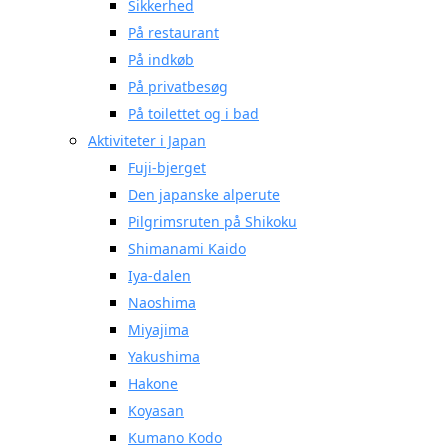
Sikkerhed
På restaurant
På indkøb
På privatbesøg
På toilettet og i bad
Aktiviteter i Japan
Fuji-bjerget
Den japanske alperute
Pilgrimsruten på Shikoku
Shimanami Kaido
Iya-dalen
Naoshima
Miyajima
Yakushima
Hakone
Koyasan
Kumano Kodo