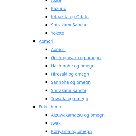
Akita
Kazuno
Kitaakita og Odate
Shirakami Sanchi
Yokote
Aomori
Aomori
Goshogawara og omegn
Hachinohe og omegn
Hirosaki og omegn
Sannohe og omegn
Shirakami Sanchi
Towada og omegn
Fukushima
Aizuwakamatsu og omegn
Iwaki
Koriyama og omegn