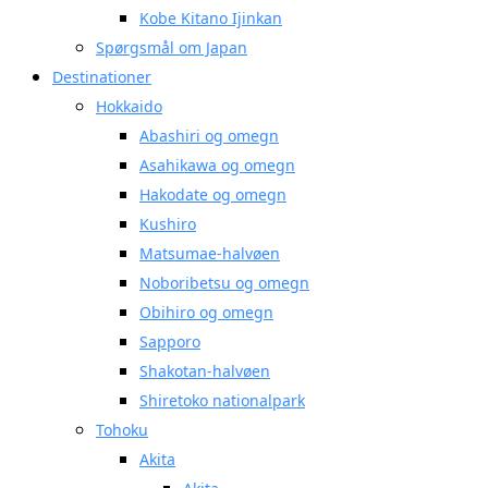
Kobe Kitano Ijinkan
Spørgsmål om Japan
Destinationer
Hokkaido
Abashiri og omegn
Asahikawa og omegn
Hakodate og omegn
Kushiro
Matsumae-halvøen
Noboribetsu og omegn
Obihiro og omegn
Sapporo
Shakotan-halvøen
Shiretoko nationalpark
Tohoku
Akita