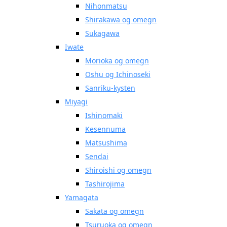
Nihonmatsu
Shirakawa og omegn
Sukagawa
Iwate
Morioka og omegn
Oshu og Ichinoseki
Sanriku-kysten
Miyagi
Ishinomaki
Kesennuma
Matsushima
Sendai
Shiroishi og omegn
Tashirojima
Yamagata
Sakata og omegn
Tsuruoka og omegn