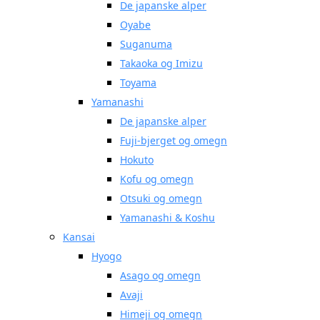
De japanske alper
Oyabe
Suganuma
Takaoka og Imizu
Toyama
Yamanashi
De japanske alper
Fuji-bjerget og omegn
Hokuto
Kofu og omegn
Otsuki og omegn
Yamanashi & Koshu
Kansai
Hyogo
Asago og omegn
Avaji
Himeji og omegn