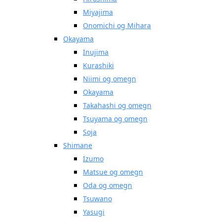
Miyajima
Onomichi og Mihara
Okayama
Inujima
Kurashiki
Niimi og omegn
Okayama
Takahashi og omegn
Tsuyama og omegn
Soja
Shimane
Izumo
Matsue og omegn
Oda og omegn
Tsuwano
Yasugi