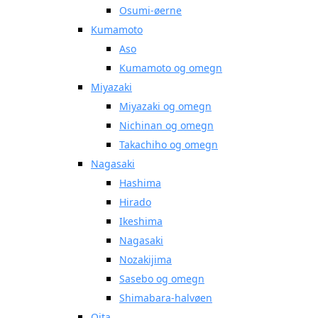
Osumi-øerne
Kumamoto
Aso
Kumamoto og omegn
Miyazaki
Miyazaki og omegn
Nichinan og omegn
Takachiho og omegn
Nagasaki
Hashima
Hirado
Ikeshima
Nagasaki
Nozakijima
Sasebo og omegn
Shimabara-halvøen
Oita