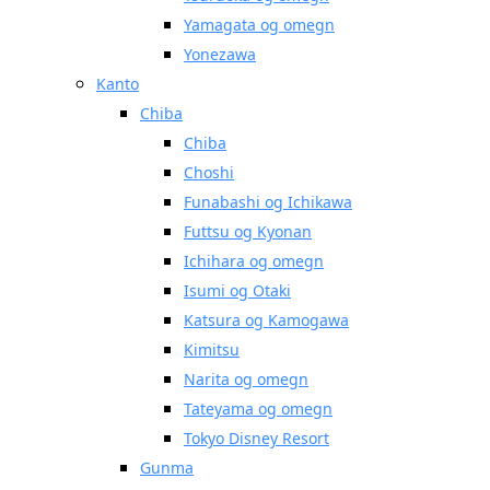
Yamagata og omegn
Yonezawa
Kanto
Chiba
Chiba
Choshi
Funabashi og Ichikawa
Futtsu og Kyonan
Ichihara og omegn
Isumi og Otaki
Katsura og Kamogawa
Kimitsu
Narita og omegn
Tateyama og omegn
Tokyo Disney Resort
Gunma