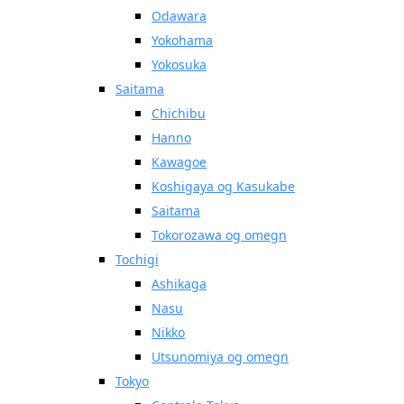
Odawara
Yokohama
Yokosuka
Saitama
Chichibu
Hanno
Kawagoe
Koshigaya og Kasukabe
Saitama
Tokorozawa og omegn
Tochigi
Ashikaga
Nasu
Nikko
Utsunomiya og omegn
Tokyo