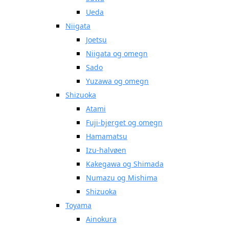
Ueda
Niigata
Joetsu
Niigata og omegn
Sado
Yuzawa og omegn
Shizuoka
Atami
Fuji-bjerget og omegn
Hamamatsu
Izu-halvøen
Kakegawa og Shimada
Numazu og Mishima
Shizuoka
Toyama
Ainokura