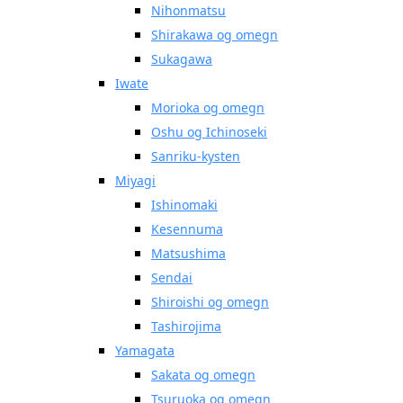
Nihonmatsu
Shirakawa og omegn
Sukagawa
Iwate
Morioka og omegn
Oshu og Ichinoseki
Sanriku-kysten
Miyagi
Ishinomaki
Kesennuma
Matsushima
Sendai
Shiroishi og omegn
Tashirojima
Yamagata
Sakata og omegn
Tsuruoka og omegn