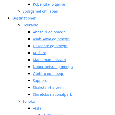
Kobe Kitano Ijinkan
Spørgsmål om Japan
Destinationer
Hokkaido
Abashiri og omegn
Asahikawa og omegn
Hakodate og omegn
Kushiro
Matsumae-halvøen
Noboribetsu og omegn
Obihiro og omegn
Sapporo
Shakotan-halvøen
Shiretoko nationalpark
Tohoku
Akita