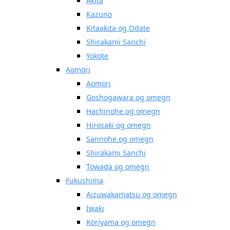
Akita
Kazuno
Kitaakita og Odate
Shirakami Sanchi
Yokote
Aomori
Aomori
Goshogawara og omegn
Hachinohe og omegn
Hirosaki og omegn
Sannohe og omegn
Shirakami Sanchi
Towada og omegn
Fukushima
Aizuwakamatsu og omegn
Iwaki
Koriyama og omegn