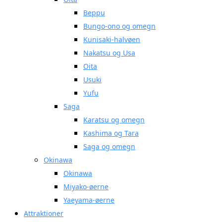
Beppu
Bungo-ono og omegn
Kunisaki-halvøen
Nakatsu og Usa
Oita
Usuki
Yufu
Saga
Karatsu og omegn
Kashima og Tara
Saga og omegn
Okinawa
Okinawa
Miyako-øerne
Yaeyama-øerne
Attraktioner