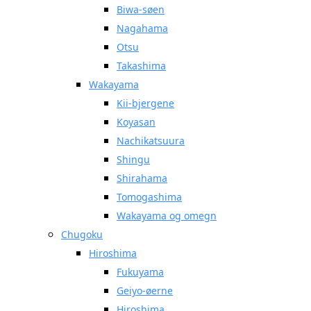
Biwa-søen
Nagahama
Otsu
Takashima
Wakayama
Kii-bjergene
Koyasan
Nachikatsuura
Shingu
Shirahama
Tomogashima
Wakayama og omegn
Chugoku
Hiroshima
Fukuyama
Geiyo-øerne
Hiroshima