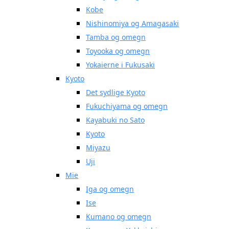
Kobe
Nishinomiya og Amagasaki
Tamba og omegn
Toyooka og omegn
Yokaierne i Fukusaki
Kyoto
Det sydlige Kyoto
Fukuchiyama og omegn
Kayabuki no Sato
Kyoto
Miyazu
Uji
Mie
Iga og omegn
Ise
Kumano og omegn