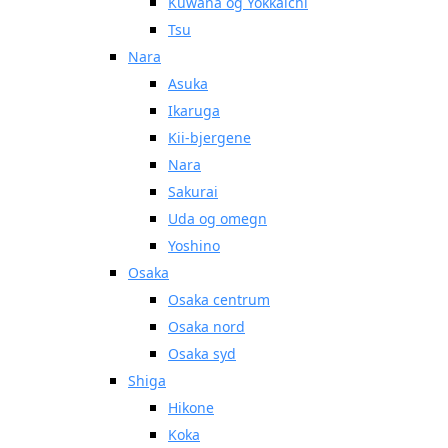
Kuwana og Yokkaichi
Tsu
Nara
Asuka
Ikaruga
Kii-bjergene
Nara
Sakurai
Uda og omegn
Yoshino
Osaka
Osaka centrum
Osaka nord
Osaka syd
Shiga
Hikone
Koka