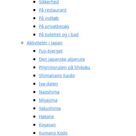
Sikkerhed
På restaurant
På indkøb
På privatbesøg
På toilettet og i bad
Aktiviteter i Japan
Fuji-bjerget
Den japanske alperute
Pilgrimsruten på Shikoku
Shimanami Kaido
Iya-dalen
Naoshima
Miyajima
Yakushima
Hakone
Koyasan
Kumano Kodo