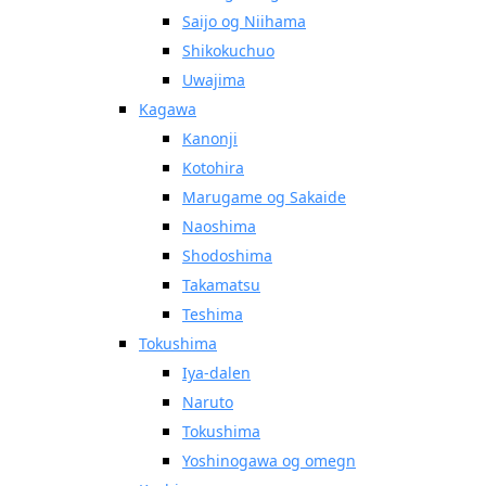
Saijo og Niihama
Shikokuchuo
Uwajima
Kagawa
Kanonji
Kotohira
Marugame og Sakaide
Naoshima
Shodoshima
Takamatsu
Teshima
Tokushima
Iya-dalen
Naruto
Tokushima
Yoshinogawa og omegn