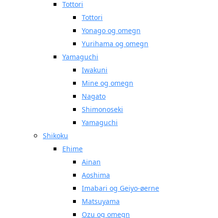
Tottori
Tottori
Yonago og omegn
Yurihama og omegn
Yamaguchi
Iwakuni
Mine og omegn
Nagato
Shimonoseki
Yamaguchi
Shikoku
Ehime
Ainan
Aoshima
Imabari og Geiyo-øerne
Matsuyama
Ozu og omegn