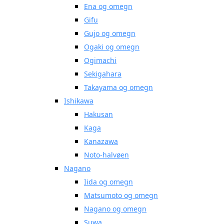
Ena og omegn
Gifu
Gujo og omegn
Ogaki og omegn
Ogimachi
Sekigahara
Takayama og omegn
Ishikawa
Hakusan
Kaga
Kanazawa
Noto-halvøen
Nagano
Iida og omegn
Matsumoto og omegn
Nagano og omegn
Suwa