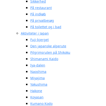
Sikkerhed
På restaurant
På indkøb
På privatbesøg
På toilettet og i bad
Aktiviteter i Japan
Fuji-bjerget
Den japanske alperute
Pilgrimsruten på Shikoku
Shimanami Kaido
Iya-dalen
Naoshima
Miyajima
Yakushima
Hakone
Koyasan
Kumano Kodo