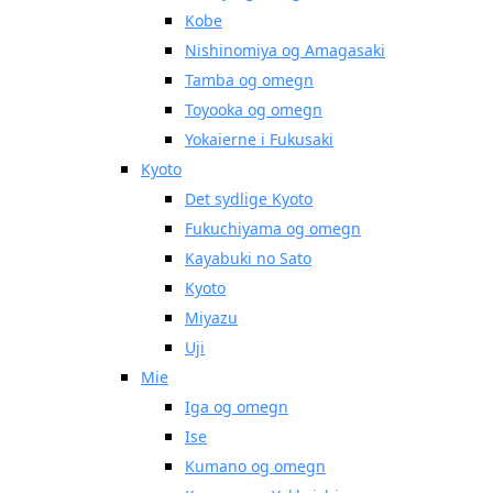
Kobe
Nishinomiya og Amagasaki
Tamba og omegn
Toyooka og omegn
Yokaierne i Fukusaki
Kyoto
Det sydlige Kyoto
Fukuchiyama og omegn
Kayabuki no Sato
Kyoto
Miyazu
Uji
Mie
Iga og omegn
Ise
Kumano og omegn