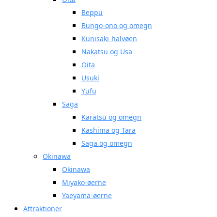
Beppu
Bungo-ono og omegn
Kunisaki-halvøen
Nakatsu og Usa
Oita
Usuki
Yufu
Saga
Karatsu og omegn
Kashima og Tara
Saga og omegn
Okinawa
Okinawa
Miyako-øerne
Yaeyama-øerne
Attraktioner