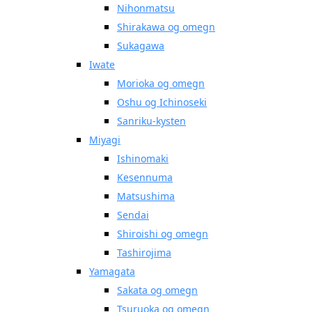
Nihonmatsu
Shirakawa og omegn
Sukagawa
Iwate
Morioka og omegn
Oshu og Ichinoseki
Sanriku-kysten
Miyagi
Ishinomaki
Kesennuma
Matsushima
Sendai
Shiroishi og omegn
Tashirojima
Yamagata
Sakata og omegn
Tsuruoka og omegn