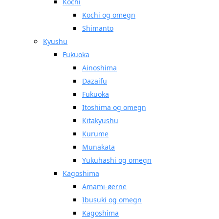
Kochi
Kochi og omegn
Shimanto
Kyushu
Fukuoka
Ainoshima
Dazaifu
Fukuoka
Itoshima og omegn
Kitakyushu
Kurume
Munakata
Yukuhashi og omegn
Kagoshima
Amami-øerne
Ibusuki og omegn
Kagoshima