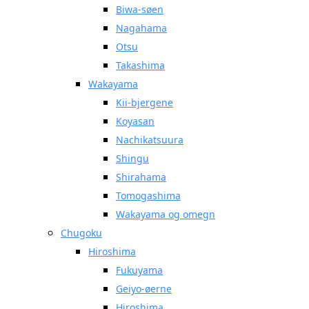
Biwa-søen
Nagahama
Otsu
Takashima
Wakayama
Kii-bjergene
Koyasan
Nachikatsuura
Shingu
Shirahama
Tomogashima
Wakayama og omegn
Chugoku
Hiroshima
Fukuyama
Geiyo-øerne
Hiroshima