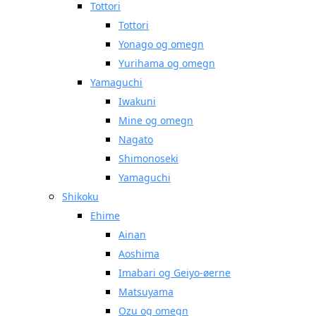
Tottori
Tottori
Yonago og omegn
Yurihama og omegn
Yamaguchi
Iwakuni
Mine og omegn
Nagato
Shimonoseki
Yamaguchi
Shikoku
Ehime
Ainan
Aoshima
Imabari og Geiyo-øerne
Matsuyama
Ozu og omegn