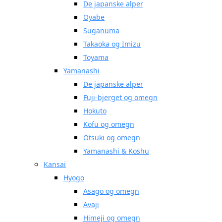
De japanske alper
Oyabe
Suganuma
Takaoka og Imizu
Toyama
Yamanashi
De japanske alper
Fuji-bjerget og omegn
Hokuto
Kofu og omegn
Otsuki og omegn
Yamanashi & Koshu
Kansai
Hyogo
Asago og omegn
Avaji
Himeji og omegn