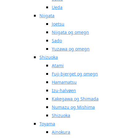
Ueda
Niigata
Joetsu
Niigata og omegn
Sado
Yuzawa og omegn
Shizuoka
Atami
Fuji-bjerget og omegn
Hamamatsu
Izu-halvøen
Kakegawa og Shimada
Numazu og Mishima
Shizuoka
Toyama
Ainokura