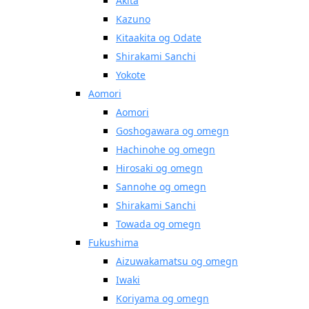
Akita
Kazuno
Kitaakita og Odate
Shirakami Sanchi
Yokote
Aomori
Aomori
Goshogawara og omegn
Hachinohe og omegn
Hirosaki og omegn
Sannohe og omegn
Shirakami Sanchi
Towada og omegn
Fukushima
Aizuwakamatsu og omegn
Iwaki
Koriyama og omegn