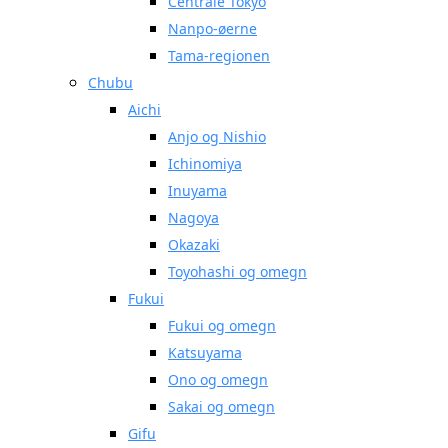
Centrale Tokyo
Nanpo-øerne
Tama-regionen
Chubu
Aichi
Anjo og Nishio
Ichinomiya
Inuyama
Nagoya
Okazaki
Toyohashi og omegn
Fukui
Fukui og omegn
Katsuyama
Ono og omegn
Sakai og omegn
Gifu