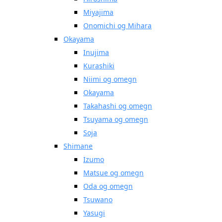
Miyajima
Onomichi og Mihara
Okayama
Inujima
Kurashiki
Niimi og omegn
Okayama
Takahashi og omegn
Tsuyama og omegn
Soja
Shimane
Izumo
Matsue og omegn
Oda og omegn
Tsuwano
Yasugi