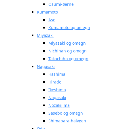
Osumi-øerne
Kumamoto
Aso
Kumamoto og omegn
Miyazaki
Miyazaki og omegn
Nichinan og omegn
Takachiho og omegn
Nagasaki
Hashima
Hirado
Ikeshima
Nagasaki
Nozakijima
Sasebo og omegn
Shimabara-halvøen
Oita