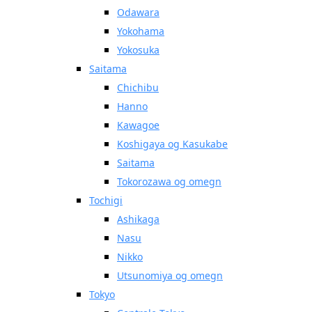
Odawara
Yokohama
Yokosuka
Saitama
Chichibu
Hanno
Kawagoe
Koshigaya og Kasukabe
Saitama
Tokorozawa og omegn
Tochigi
Ashikaga
Nasu
Nikko
Utsunomiya og omegn
Tokyo