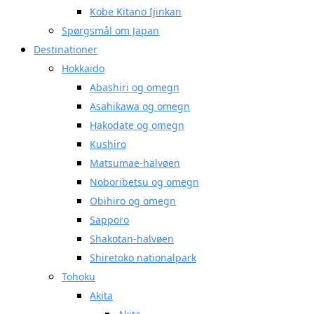
Kobe Kitano Ijinkan
Spørgsmål om Japan
Destinationer
Hokkaido
Abashiri og omegn
Asahikawa og omegn
Hakodate og omegn
Kushiro
Matsumae-halvøen
Noboribetsu og omegn
Obihiro og omegn
Sapporo
Shakotan-halvøen
Shiretoko nationalpark
Tohoku
Akita