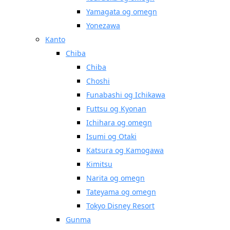
Yamagata og omegn
Yonezawa
Kanto
Chiba
Chiba
Choshi
Funabashi og Ichikawa
Futtsu og Kyonan
Ichihara og omegn
Isumi og Otaki
Katsura og Kamogawa
Kimitsu
Narita og omegn
Tateyama og omegn
Tokyo Disney Resort
Gunma