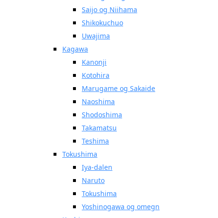
Saijo og Niihama
Shikokuchuo
Uwajima
Kagawa
Kanonji
Kotohira
Marugame og Sakaide
Naoshima
Shodoshima
Takamatsu
Teshima
Tokushima
Iya-dalen
Naruto
Tokushima
Yoshinogawa og omegn