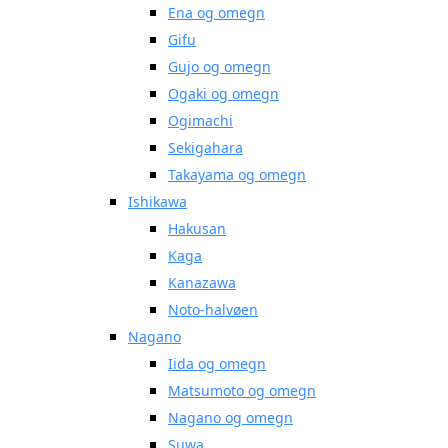
Ena og omegn
Gifu
Gujo og omegn
Ogaki og omegn
Ogimachi
Sekigahara
Takayama og omegn
Ishikawa
Hakusan
Kaga
Kanazawa
Noto-halvøen
Nagano
Iida og omegn
Matsumoto og omegn
Nagano og omegn
Suwa