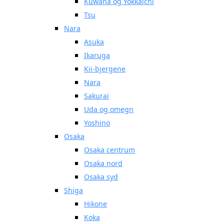
Kuwana og Yokkaichi
Tsu
Nara
Asuka
Ikaruga
Kii-bjergene
Nara
Sakurai
Uda og omegn
Yoshino
Osaka
Osaka centrum
Osaka nord
Osaka syd
Shiga
Hikone
Koka