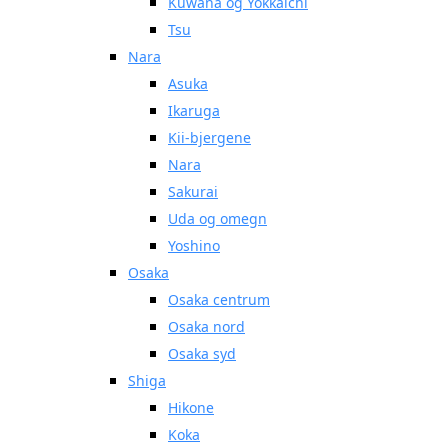
Kuwana og Yokkaichi
Tsu
Nara
Asuka
Ikaruga
Kii-bjergene
Nara
Sakurai
Uda og omegn
Yoshino
Osaka
Osaka centrum
Osaka nord
Osaka syd
Shiga
Hikone
Koka