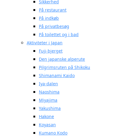
Sikkerhed
På restaurant
På indkøb
På privatbesøg
På toilettet og i bad
Aktiviteter i Japan
Fuji-bjerget
Den japanske alperute
Pilgrimsruten på Shikoku
Shimanami Kaido
Iya-dalen
Naoshima
Miyajima
Yakushima
Hakone
Koyasan
Kumano Kodo