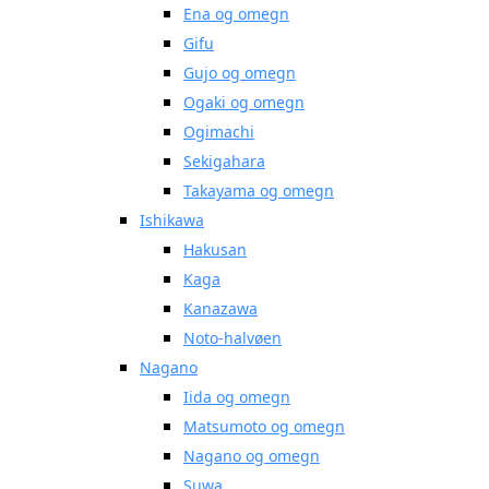
Ena og omegn
Gifu
Gujo og omegn
Ogaki og omegn
Ogimachi
Sekigahara
Takayama og omegn
Ishikawa
Hakusan
Kaga
Kanazawa
Noto-halvøen
Nagano
Iida og omegn
Matsumoto og omegn
Nagano og omegn
Suwa