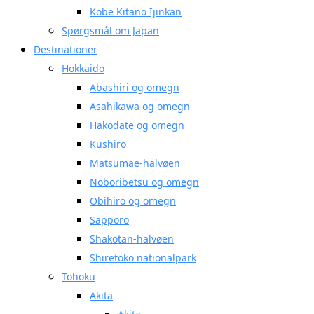
Kobe Kitano Ijinkan
Spørgsmål om Japan
Destinationer
Hokkaido
Abashiri og omegn
Asahikawa og omegn
Hakodate og omegn
Kushiro
Matsumae-halvøen
Noboribetsu og omegn
Obihiro og omegn
Sapporo
Shakotan-halvøen
Shiretoko nationalpark
Tohoku
Akita