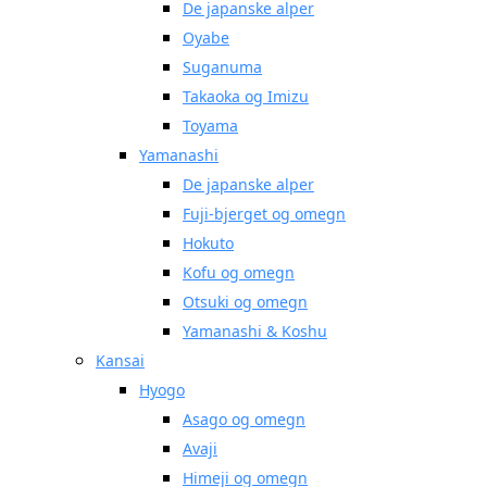
De japanske alper
Oyabe
Suganuma
Takaoka og Imizu
Toyama
Yamanashi
De japanske alper
Fuji-bjerget og omegn
Hokuto
Kofu og omegn
Otsuki og omegn
Yamanashi & Koshu
Kansai
Hyogo
Asago og omegn
Avaji
Himeji og omegn