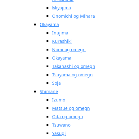
Miyajima
Onomichi og Mihara
Okayama
Inujima
Kurashiki
Niimi og omegn
Okayama
Takahashi og omegn
Tsuyama og omegn
Soja
Shimane
Izumo
Matsue og omegn
Oda og omegn
Tsuwano
Yasugi