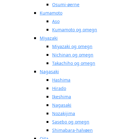
Osumi-øerne
Kumamoto
Aso
Kumamoto og omegn
Miyazaki
Miyazaki og omegn
Nichinan og omegn
Takachiho og omegn
Nagasaki
Hashima
Hirado
Ikeshima
Nagasaki
Nozakijima
Sasebo og omegn
Shimabara-halvøen
Oita