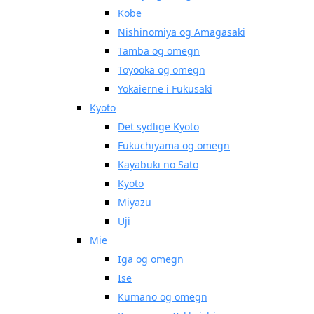
Kobe
Nishinomiya og Amagasaki
Tamba og omegn
Toyooka og omegn
Yokaierne i Fukusaki
Kyoto
Det sydlige Kyoto
Fukuchiyama og omegn
Kayabuki no Sato
Kyoto
Miyazu
Uji
Mie
Iga og omegn
Ise
Kumano og omegn