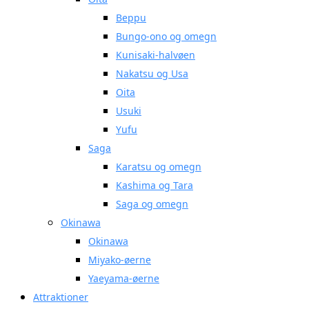
Beppu
Bungo-ono og omegn
Kunisaki-halvøen
Nakatsu og Usa
Oita
Usuki
Yufu
Saga
Karatsu og omegn
Kashima og Tara
Saga og omegn
Okinawa
Okinawa
Miyako-øerne
Yaeyama-øerne
Attraktioner