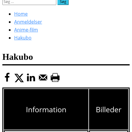
Søg
efter:
Home
Anmeldelser
Anime-film
Hakubo
Hakubo
Information
Billeder