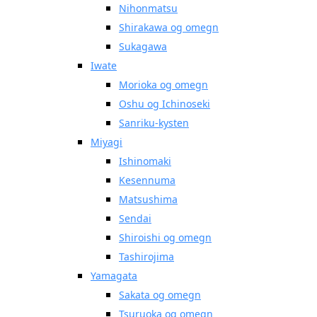
Nihonmatsu
Shirakawa og omegn
Sukagawa
Iwate
Morioka og omegn
Oshu og Ichinoseki
Sanriku-kysten
Miyagi
Ishinomaki
Kesennuma
Matsushima
Sendai
Shiroishi og omegn
Tashirojima
Yamagata
Sakata og omegn
Tsuruoka og omegn