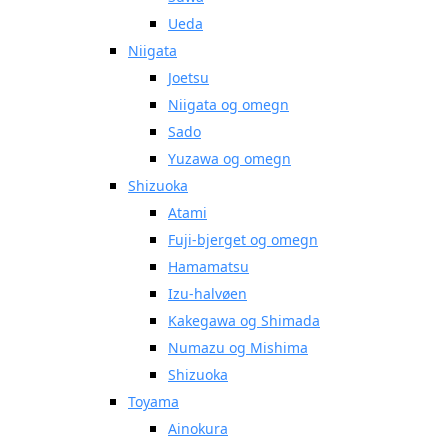
Ueda
Niigata
Joetsu
Niigata og omegn
Sado
Yuzawa og omegn
Shizuoka
Atami
Fuji-bjerget og omegn
Hamamatsu
Izu-halvøen
Kakegawa og Shimada
Numazu og Mishima
Shizuoka
Toyama
Ainokura