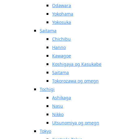
Odawara
Yokohama
Yokosuka
Saitama
Chichibu
Hanno
Kawagoe
Koshigaya og Kasukabe
Saitama
Tokorozawa og omegn
Tochigi
Ashikaga
Nasu
Nikko
Utsunomiya og omegn
Tokyo