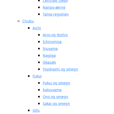
Centrale Tokyo
Nanpo-øerne
Tama-regionen
Chubu
Aichi
Anjo og Nishio
Ichinomiya
Inuyama
Nagoya
Okazaki
Toyohashi og omegn
Fukui
Fukui og omegn
Katsuyama
Ono og omegn
Sakai og omegn
Gifu