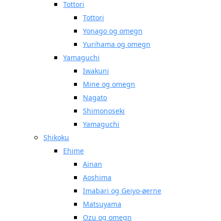
Tottori
Tottori
Yonago og omegn
Yurihama og omegn
Yamaguchi
Iwakuni
Mine og omegn
Nagato
Shimonoseki
Yamaguchi
Shikoku
Ehime
Ainan
Aoshima
Imabari og Geiyo-øerne
Matsuyama
Ozu og omegn