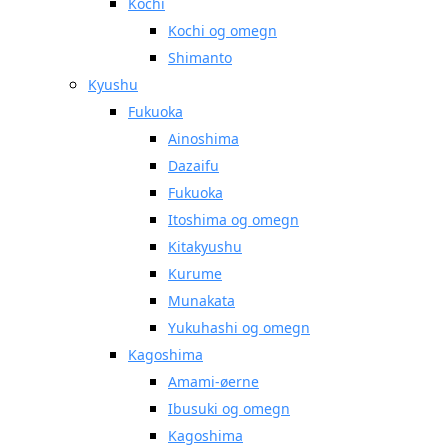
Kochi
Kochi og omegn
Shimanto
Kyushu
Fukuoka
Ainoshima
Dazaifu
Fukuoka
Itoshima og omegn
Kitakyushu
Kurume
Munakata
Yukuhashi og omegn
Kagoshima
Amami-øerne
Ibusuki og omegn
Kagoshima