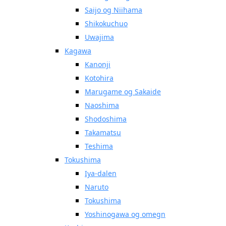
Saijo og Niihama
Shikokuchuo
Uwajima
Kagawa
Kanonji
Kotohira
Marugame og Sakaide
Naoshima
Shodoshima
Takamatsu
Teshima
Tokushima
Iya-dalen
Naruto
Tokushima
Yoshinogawa og omegn