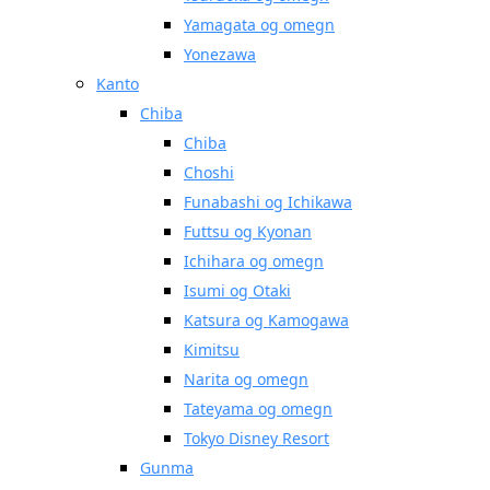
Yamagata og omegn
Yonezawa
Kanto
Chiba
Chiba
Choshi
Funabashi og Ichikawa
Futtsu og Kyonan
Ichihara og omegn
Isumi og Otaki
Katsura og Kamogawa
Kimitsu
Narita og omegn
Tateyama og omegn
Tokyo Disney Resort
Gunma