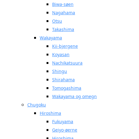
Biwa-søen
Nagahama
Otsu
Takashima
Wakayama
Kii-bjergene
Koyasan
Nachikatsuura
Shingu
Shirahama
Tomogashima
Wakayama og omegn
Chugoku
Hiroshima
Fukuyama
Geiyo-øerne
Hiroshima