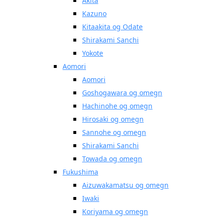
Akita
Kazuno
Kitaakita og Odate
Shirakami Sanchi
Yokote
Aomori
Aomori
Goshogawara og omegn
Hachinohe og omegn
Hirosaki og omegn
Sannohe og omegn
Shirakami Sanchi
Towada og omegn
Fukushima
Aizuwakamatsu og omegn
Iwaki
Koriyama og omegn