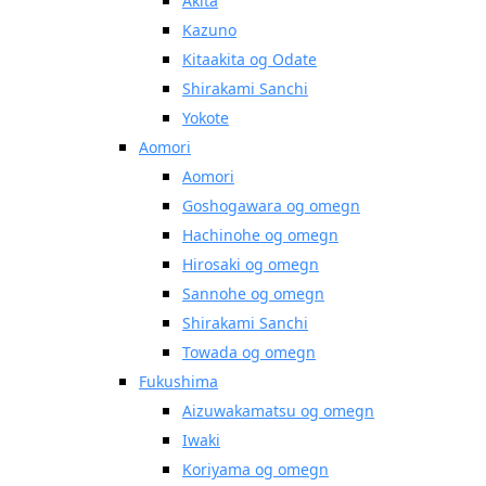
Akita
Kazuno
Kitaakita og Odate
Shirakami Sanchi
Yokote
Aomori
Aomori
Goshogawara og omegn
Hachinohe og omegn
Hirosaki og omegn
Sannohe og omegn
Shirakami Sanchi
Towada og omegn
Fukushima
Aizuwakamatsu og omegn
Iwaki
Koriyama og omegn