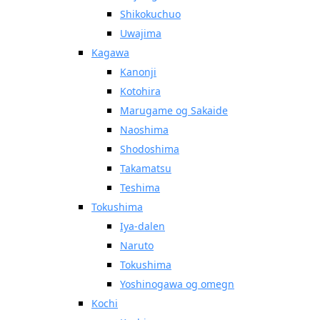
Shikokuchuo
Uwajima
Kagawa
Kanonji
Kotohira
Marugame og Sakaide
Naoshima
Shodoshima
Takamatsu
Teshima
Tokushima
Iya-dalen
Naruto
Tokushima
Yoshinogawa og omegn
Kochi