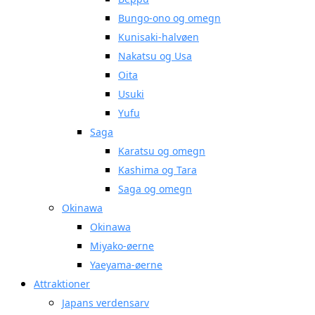
Bungo-ono og omegn
Kunisaki-halvøen
Nakatsu og Usa
Oita
Usuki
Yufu
Saga
Karatsu og omegn
Kashima og Tara
Saga og omegn
Okinawa
Okinawa
Miyako-øerne
Yaeyama-øerne
Attraktioner
Japans verdensarv