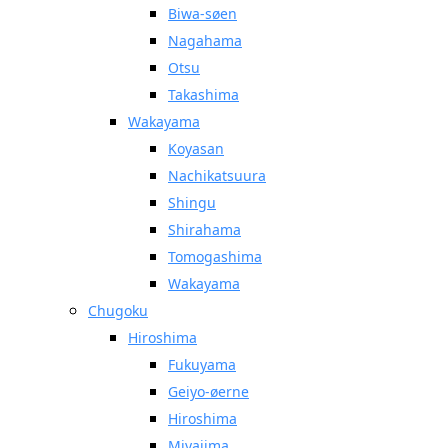
Biwa-søen
Nagahama
Otsu
Takashima
Wakayama
Koyasan
Nachikatsuura
Shingu
Shirahama
Tomogashima
Wakayama
Chugoku
Hiroshima
Fukuyama
Geiyo-øerne
Hiroshima
Miyajima