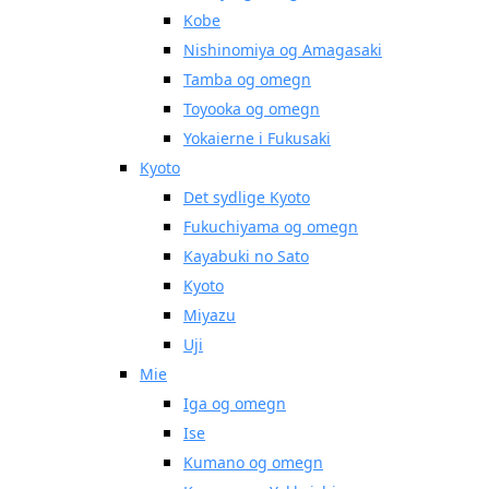
Kobe
Nishinomiya og Amagasaki
Tamba og omegn
Toyooka og omegn
Yokaierne i Fukusaki
Kyoto
Det sydlige Kyoto
Fukuchiyama og omegn
Kayabuki no Sato
Kyoto
Miyazu
Uji
Mie
Iga og omegn
Ise
Kumano og omegn