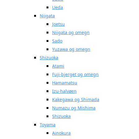
Ueda
Niigata
Joetsu
Niigata og omegn
Sado
Yuzawa og omegn
Shizuoka
Atami
Fuji-bjerget og omegn
Hamamatsu
Izu-halvøen
Kakegawa og Shimada
Numazu og Mishima
Shizuoka
Toyama
Ainokura