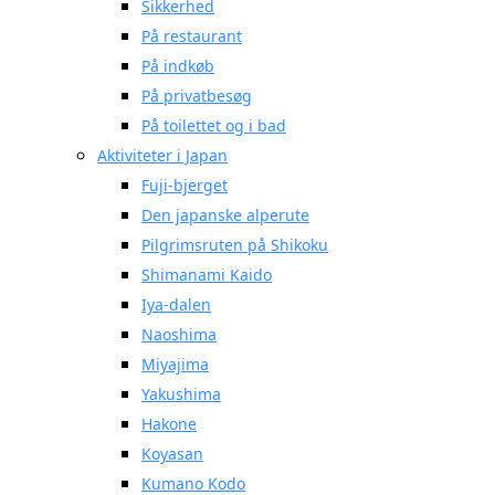
Sikkerhed
På restaurant
På indkøb
På privatbesøg
På toilettet og i bad
Aktiviteter i Japan
Fuji-bjerget
Den japanske alperute
Pilgrimsruten på Shikoku
Shimanami Kaido
Iya-dalen
Naoshima
Miyajima
Yakushima
Hakone
Koyasan
Kumano Kodo