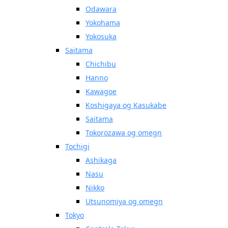
Odawara
Yokohama
Yokosuka
Saitama
Chichibu
Hanno
Kawagoe
Koshigaya og Kasukabe
Saitama
Tokorozawa og omegn
Tochigi
Ashikaga
Nasu
Nikko
Utsunomiya og omegn
Tokyo