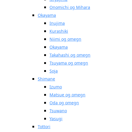
Onomichi og Mihara
Okayama
Inujima
Kurashiki
Niimi og omegn
Okayama
Takahashi og omegn
Tsuyama og omegn
Soja
Shimane
Izumo
Matsue og omegn
Oda og omegn
Tsuwano
Yasugi
Tottori