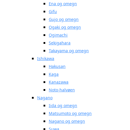
Ena og omegn
Gifu
Gujo og omegn
Ogaki og omegn
Ogimachi
Sekigahara
Takayama og omegn
Ishikawa
Hakusan
Kaga
Kanazawa
Noto-halvøen
Nagano
Iida og omegn
Matsumoto og omegn
Nagano og omegn
Suwa