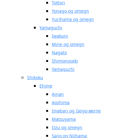
Tottori
Yonago og omegn
Yurihama og omegn
Yamaguchi
Iwakuni
Mine og omegn
Nagato
Shimonoseki
Yamaguchi
Shikoku
Ehime
Ainan
Aoshima
Imabari og Geiyo-øerne
Matsuyama
Ozu og omegn
Saijo og Niihama