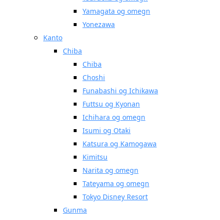
Yamagata og omegn
Yonezawa
Kanto
Chiba
Chiba
Choshi
Funabashi og Ichikawa
Futtsu og Kyonan
Ichihara og omegn
Isumi og Otaki
Katsura og Kamogawa
Kimitsu
Narita og omegn
Tateyama og omegn
Tokyo Disney Resort
Gunma