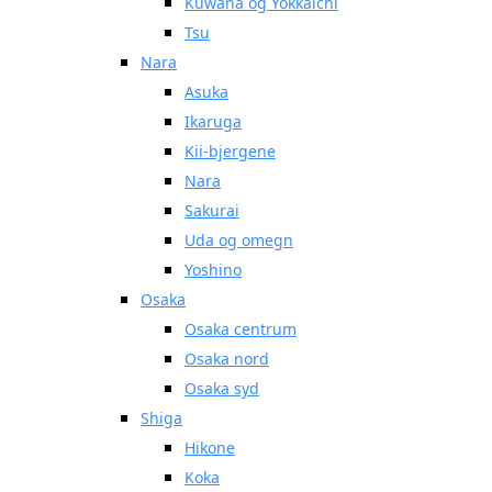
Kuwana og Yokkaichi
Tsu
Nara
Asuka
Ikaruga
Kii-bjergene
Nara
Sakurai
Uda og omegn
Yoshino
Osaka
Osaka centrum
Osaka nord
Osaka syd
Shiga
Hikone
Koka