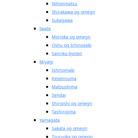
Nihonmatsu
Shirakawa og omegn
Sukagawa
Iwate
Morioka og omegn
Oshu og Ichinoseki
Sanriku-kysten
Miyagi
Ishinomaki
Kesennuma
Matsushima
Sendai
Shiroishi og omegn
Tashirojima
Yamagata
Sakata og omegn
Tsuruoka og omegn