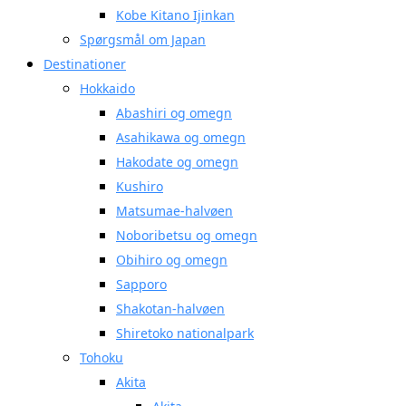
Kobe Kitano Ijinkan
Spørgsmål om Japan
Destinationer
Hokkaido
Abashiri og omegn
Asahikawa og omegn
Hakodate og omegn
Kushiro
Matsumae-halvøen
Noboribetsu og omegn
Obihiro og omegn
Sapporo
Shakotan-halvøen
Shiretoko nationalpark
Tohoku
Akita