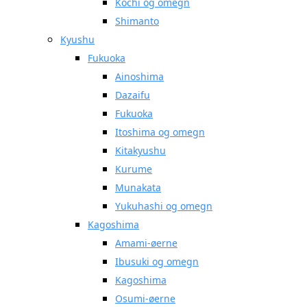
Kochi og omegn
Shimanto
Kyushu
Fukuoka
Ainoshima
Dazaifu
Fukuoka
Itoshima og omegn
Kitakyushu
Kurume
Munakata
Yukuhashi og omegn
Kagoshima
Amami-øerne
Ibusuki og omegn
Kagoshima
Osumi-øerne