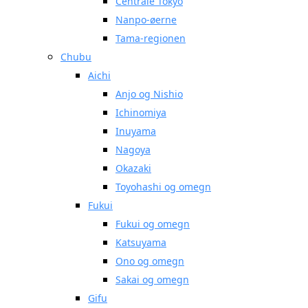
Centrale Tokyo
Nanpo-øerne
Tama-regionen
Chubu
Aichi
Anjo og Nishio
Ichinomiya
Inuyama
Nagoya
Okazaki
Toyohashi og omegn
Fukui
Fukui og omegn
Katsuyama
Ono og omegn
Sakai og omegn
Gifu