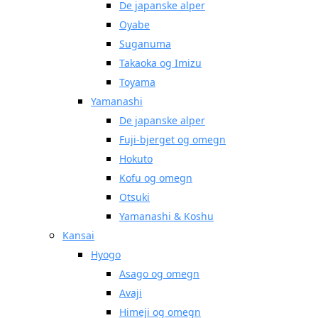
De japanske alper
Oyabe
Suganuma
Takaoka og Imizu
Toyama
Yamanashi
De japanske alper
Fuji-bjerget og omegn
Hokuto
Kofu og omegn
Otsuki
Yamanashi & Koshu
Kansai
Hyogo
Asago og omegn
Avaji
Himeji og omegn