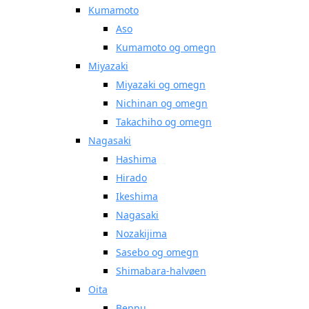
Kumamoto
Aso
Kumamoto og omegn
Miyazaki
Miyazaki og omegn
Nichinan og omegn
Takachiho og omegn
Nagasaki
Hashima
Hirado
Ikeshima
Nagasaki
Nozakijima
Sasebo og omegn
Shimabara-halvøen
Oita
Beppu