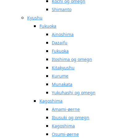
Kochi og omegn
Shimanto
Kyushu
Fukuoka
Ainoshima
Dazaifu
Fukuoka
Itoshima og omegn
Kitakyushu
Kurume
Munakata
Yukuhashi og omegn
Kagoshima
Amami-øerne
Ibusuki og omegn
Kagoshima
Osumi-øerne