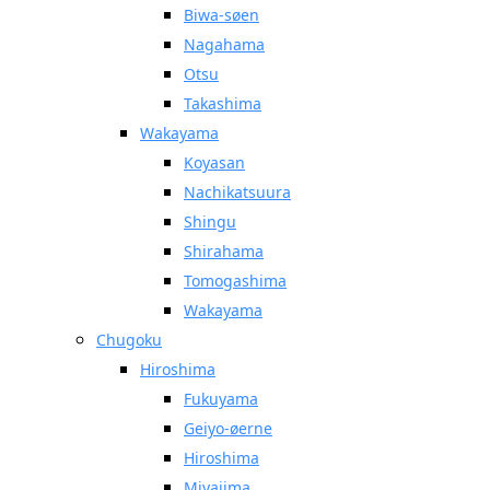
Biwa-søen
Nagahama
Otsu
Takashima
Wakayama
Koyasan
Nachikatsuura
Shingu
Shirahama
Tomogashima
Wakayama
Chugoku
Hiroshima
Fukuyama
Geiyo-øerne
Hiroshima
Miyajima