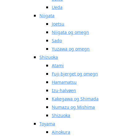
Ueda
Niigata
Joetsu
Niigata og omegn
Sado
Yuzawa og omegn
Shizuoka
Atami
Fuji-bjerget og omegn
Hamamatsu
Izu-halvøen
Kakegawa og Shimada
Numazu og Mishima
Shizuoka
Toyama
Ainokura