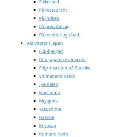
Sikkerhed
På restaurant
På indkøb
På privatbesøg
På toilettet og i bad
Aktiviteter i Japan
Fuji-bjerget
Den japanske alperute
Pilgrimsruten på Shikoku
Shimanami Kaido
Iya-dalen
Naoshima
Miyajima
Yakushima
Hakone
Koyasan
Kumano Kodo