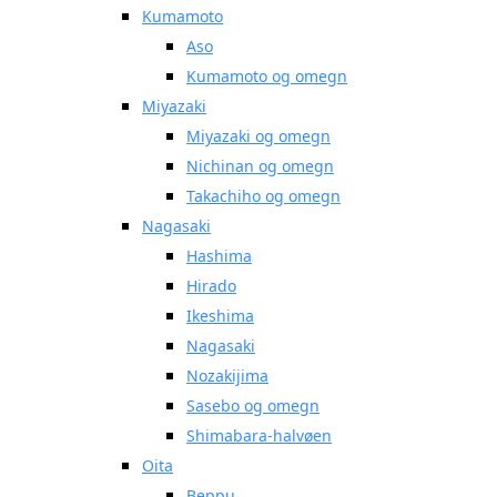
Kumamoto
Aso
Kumamoto og omegn
Miyazaki
Miyazaki og omegn
Nichinan og omegn
Takachiho og omegn
Nagasaki
Hashima
Hirado
Ikeshima
Nagasaki
Nozakijima
Sasebo og omegn
Shimabara-halvøen
Oita
Beppu