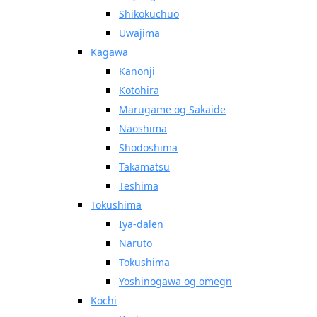
Shikokuchuo
Uwajima
Kagawa
Kanonji
Kotohira
Marugame og Sakaide
Naoshima
Shodoshima
Takamatsu
Teshima
Tokushima
Iya-dalen
Naruto
Tokushima
Yoshinogawa og omegn
Kochi