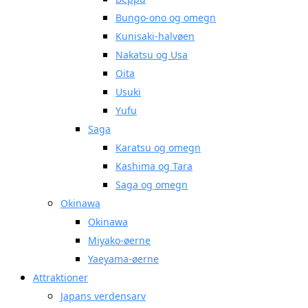
Bungo-ono og omegn
Kunisaki-halvøen
Nakatsu og Usa
Oita
Usuki
Yufu
Saga
Karatsu og omegn
Kashima og Tara
Saga og omegn
Okinawa
Okinawa
Miyako-øerne
Yaeyama-øerne
Attraktioner
Japans verdensarv