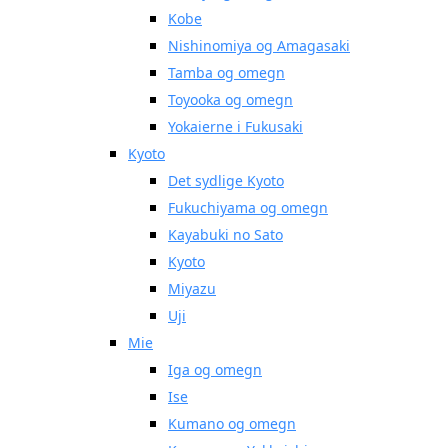
Kobe
Nishinomiya og Amagasaki
Tamba og omegn
Toyooka og omegn
Yokaierne i Fukusaki
Kyoto
Det sydlige Kyoto
Fukuchiyama og omegn
Kayabuki no Sato
Kyoto
Miyazu
Uji
Mie
Iga og omegn
Ise
Kumano og omegn