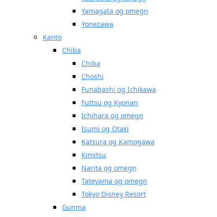
Yamagata og omegn
Yonezawa
Kanto
Chiba
Chiba
Choshi
Funabashi og Ichikawa
Futtsu og Kyonan
Ichihara og omegn
Isumi og Otaki
Katsura og Kamogawa
Kimitsu
Narita og omegn
Tateyama og omegn
Tokyo Disney Resort
Gunma