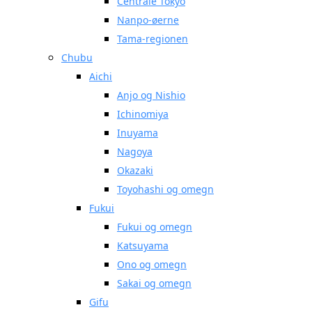
Centrale Tokyo
Nanpo-øerne
Tama-regionen
Chubu
Aichi
Anjo og Nishio
Ichinomiya
Inuyama
Nagoya
Okazaki
Toyohashi og omegn
Fukui
Fukui og omegn
Katsuyama
Ono og omegn
Sakai og omegn
Gifu