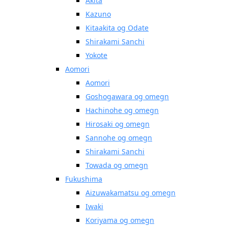
Akita
Kazuno
Kitaakita og Odate
Shirakami Sanchi
Yokote
Aomori
Aomori
Goshogawara og omegn
Hachinohe og omegn
Hirosaki og omegn
Sannohe og omegn
Shirakami Sanchi
Towada og omegn
Fukushima
Aizuwakamatsu og omegn
Iwaki
Koriyama og omegn