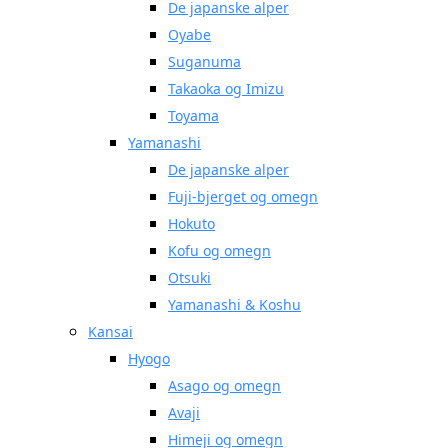
De japanske alper
Oyabe
Suganuma
Takaoka og Imizu
Toyama
Yamanashi
De japanske alper
Fuji-bjerget og omegn
Hokuto
Kofu og omegn
Otsuki
Yamanashi & Koshu
Kansai
Hyogo
Asago og omegn
Avaji
Himeji og omegn