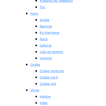
Kuwana og Yokkaichi
Tsu
Nara
Asuka
Ikaruga
Kii-bjergene
Nara
Sakurai
Uda og omegn
Yoshino
Osaka
Osaka centrum
Osaka nord
Osaka syd
Shiga
Hikone
Koka