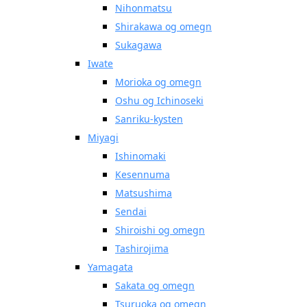
Nihonmatsu
Shirakawa og omegn
Sukagawa
Iwate
Morioka og omegn
Oshu og Ichinoseki
Sanriku-kysten
Miyagi
Ishinomaki
Kesennuma
Matsushima
Sendai
Shiroishi og omegn
Tashirojima
Yamagata
Sakata og omegn
Tsuruoka og omegn