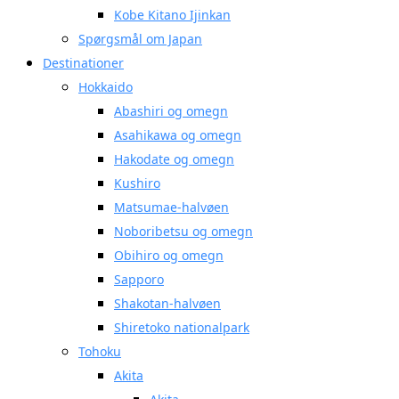
Kobe Kitano Ijinkan
Spørgsmål om Japan
Destinationer
Hokkaido
Abashiri og omegn
Asahikawa og omegn
Hakodate og omegn
Kushiro
Matsumae-halvøen
Noboribetsu og omegn
Obihiro og omegn
Sapporo
Shakotan-halvøen
Shiretoko nationalpark
Tohoku
Akita