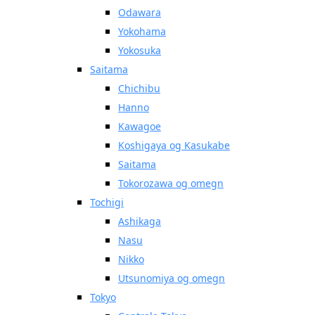
Odawara
Yokohama
Yokosuka
Saitama
Chichibu
Hanno
Kawagoe
Koshigaya og Kasukabe
Saitama
Tokorozawa og omegn
Tochigi
Ashikaga
Nasu
Nikko
Utsunomiya og omegn
Tokyo