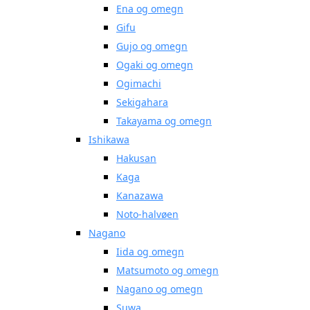
Ena og omegn
Gifu
Gujo og omegn
Ogaki og omegn
Ogimachi
Sekigahara
Takayama og omegn
Ishikawa
Hakusan
Kaga
Kanazawa
Noto-halvøen
Nagano
Iida og omegn
Matsumoto og omegn
Nagano og omegn
Suwa