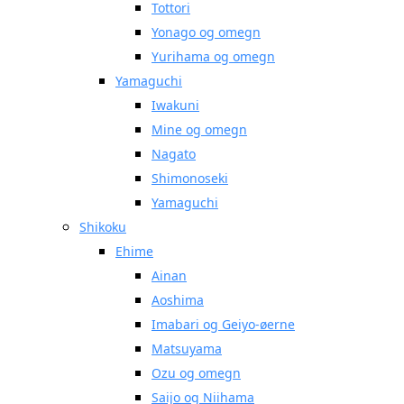
Tottori
Yonago og omegn
Yurihama og omegn
Yamaguchi
Iwakuni
Mine og omegn
Nagato
Shimonoseki
Yamaguchi
Shikoku
Ehime
Ainan
Aoshima
Imabari og Geiyo-øerne
Matsuyama
Ozu og omegn
Saijo og Niihama