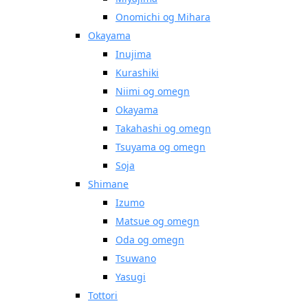
Onomichi og Mihara
Okayama
Inujima
Kurashiki
Niimi og omegn
Okayama
Takahashi og omegn
Tsuyama og omegn
Soja
Shimane
Izumo
Matsue og omegn
Oda og omegn
Tsuwano
Yasugi
Tottori