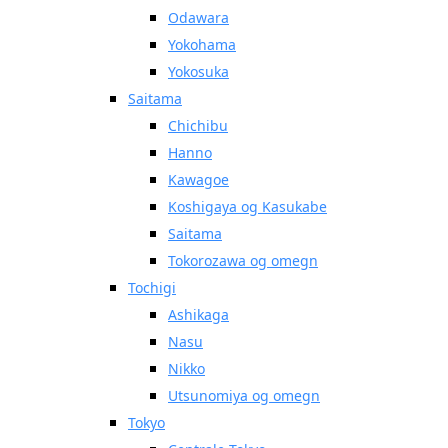
Odawara
Yokohama
Yokosuka
Saitama
Chichibu
Hanno
Kawagoe
Koshigaya og Kasukabe
Saitama
Tokorozawa og omegn
Tochigi
Ashikaga
Nasu
Nikko
Utsunomiya og omegn
Tokyo