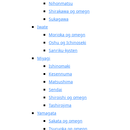
Nihonmatsu
Shirakawa og omegn
Sukagawa
Iwate
Morioka og omegn
Oshu og Ichinoseki
Sanriku-kysten
Miyagi
Ishinomaki
Kesennuma
Matsushima
Sendai
Shiroishi og omegn
Tashirojima
Yamagata
Sakata og omegn
Tsuruoka og omegn