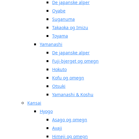
De japanske alper
Oyabe
Suganuma
Takaoka og Imizu
Toyama
Yamanashi
De japanske alper
Fuji-bjerget og omegn
Hokuto
Kofu og omegn
Otsuki
Yamanashi & Koshu
Kansai
Hyogo
Asago og omegn
Avaji
Himeji og omegn