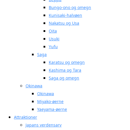
Bungo-ono og omegn
Kunisaki-halvøen
Nakatsu og Usa
Oita
Usuki
Yufu
Saga
Karatsu og omegn
Kashima og Tara
Saga og omegn
Okinawa
Okinawa
Miyako-øerne
Yaeyama-øerne
Attraktioner
Japans verdensarv