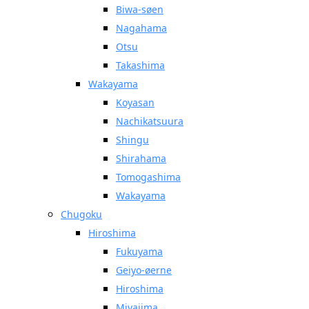
Biwa-søen
Nagahama
Otsu
Takashima
Wakayama
Koyasan
Nachikatsuura
Shingu
Shirahama
Tomogashima
Wakayama
Chugoku
Hiroshima
Fukuyama
Geiyo-øerne
Hiroshima
Miyajima