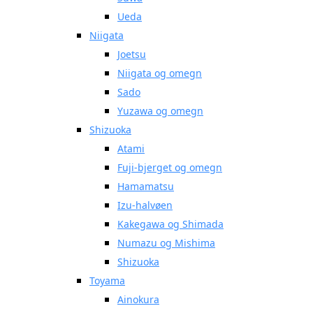
Ueda
Niigata
Joetsu
Niigata og omegn
Sado
Yuzawa og omegn
Shizuoka
Atami
Fuji-bjerget og omegn
Hamamatsu
Izu-halvøen
Kakegawa og Shimada
Numazu og Mishima
Shizuoka
Toyama
Ainokura