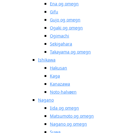
Ena og omegn
Gifu
Gujo og omegn
Ogaki og omegn
Ogimachi
Sekigahara
Takayama og omegn
Ishikawa
Hakusan
Kaga
Kanazawa
Noto-halvøen
Nagano
Iida og omegn
Matsumoto og omegn
Nagano og omegn
Suwa