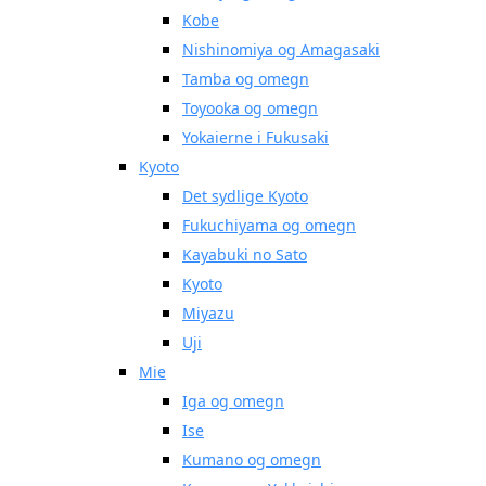
Kobe
Nishinomiya og Amagasaki
Tamba og omegn
Toyooka og omegn
Yokaierne i Fukusaki
Kyoto
Det sydlige Kyoto
Fukuchiyama og omegn
Kayabuki no Sato
Kyoto
Miyazu
Uji
Mie
Iga og omegn
Ise
Kumano og omegn