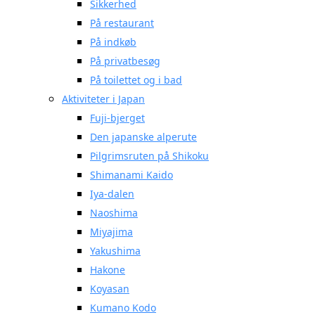
Sikkerhed
På restaurant
På indkøb
På privatbesøg
På toilettet og i bad
Aktiviteter i Japan
Fuji-bjerget
Den japanske alperute
Pilgrimsruten på Shikoku
Shimanami Kaido
Iya-dalen
Naoshima
Miyajima
Yakushima
Hakone
Koyasan
Kumano Kodo