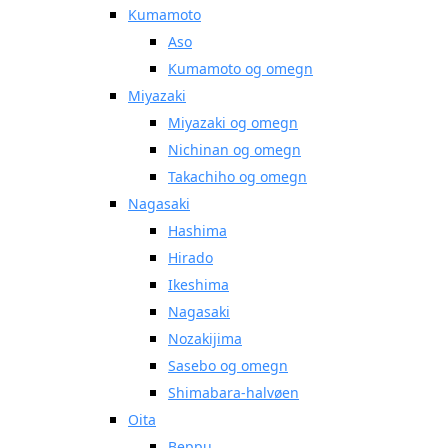
Kumamoto
Aso
Kumamoto og omegn
Miyazaki
Miyazaki og omegn
Nichinan og omegn
Takachiho og omegn
Nagasaki
Hashima
Hirado
Ikeshima
Nagasaki
Nozakijima
Sasebo og omegn
Shimabara-halvøen
Oita
Beppu