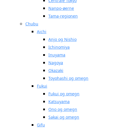
Centrale Tokyo
Nanpo-øerne
Tama-regionen
Chubu
Aichi
Anjo og Nishio
Ichinomiya
Inuyama
Nagoya
Okazaki
Toyohashi og omegn
Fukui
Fukui og omegn
Katsuyama
Ono og omegn
Sakai og omegn
Gifu