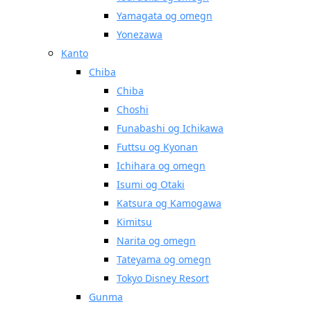
Yamagata og omegn
Yonezawa
Kanto
Chiba
Chiba
Choshi
Funabashi og Ichikawa
Futtsu og Kyonan
Ichihara og omegn
Isumi og Otaki
Katsura og Kamogawa
Kimitsu
Narita og omegn
Tateyama og omegn
Tokyo Disney Resort
Gunma