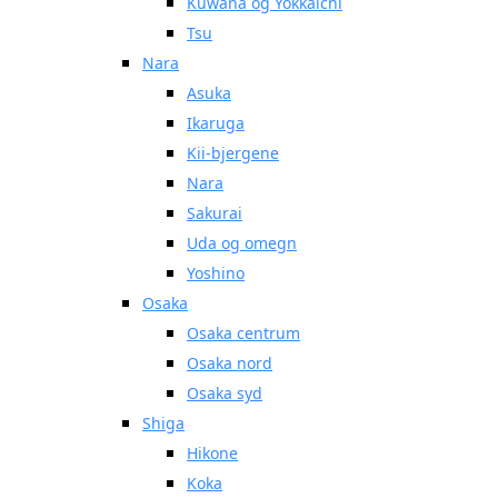
Kuwana og Yokkaichi
Tsu
Nara
Asuka
Ikaruga
Kii-bjergene
Nara
Sakurai
Uda og omegn
Yoshino
Osaka
Osaka centrum
Osaka nord
Osaka syd
Shiga
Hikone
Koka