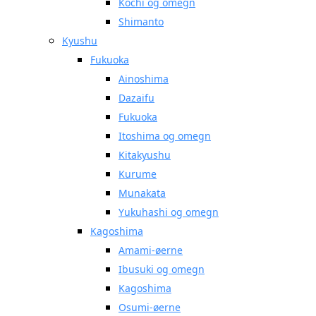
Kochi og omegn
Shimanto
Kyushu
Fukuoka
Ainoshima
Dazaifu
Fukuoka
Itoshima og omegn
Kitakyushu
Kurume
Munakata
Yukuhashi og omegn
Kagoshima
Amami-øerne
Ibusuki og omegn
Kagoshima
Osumi-øerne