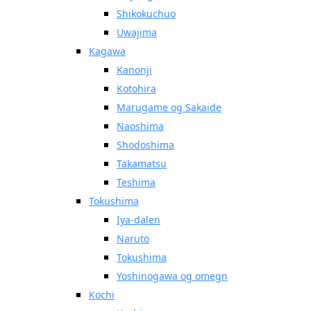
Shikokuchuo
Uwajima
Kagawa
Kanonji
Kotohira
Marugame og Sakaide
Naoshima
Shodoshima
Takamatsu
Teshima
Tokushima
Iya-dalen
Naruto
Tokushima
Yoshinogawa og omegn
Kochi