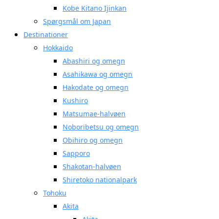
Kobe Kitano Ijinkan
Spørgsmål om Japan
Destinationer
Hokkaido
Abashiri og omegn
Asahikawa og omegn
Hakodate og omegn
Kushiro
Matsumae-halvøen
Noboribetsu og omegn
Obihiro og omegn
Sapporo
Shakotan-halvøen
Shiretoko nationalpark
Tohoku
Akita