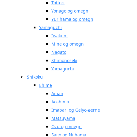
Tottori
Yonago og omegn
Yurihama og omegn
Yamaguchi
Iwakuni
Mine og omegn
Nagato
Shimonoseki
Yamaguchi
Shikoku
Ehime
Ainan
Aoshima
Imabari og Geiyo-øerne
Matsuyama
Ozu og omegn
Saijo og Niihama