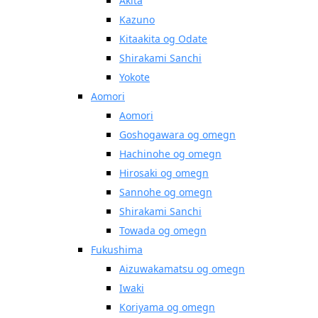
Akita
Kazuno
Kitaakita og Odate
Shirakami Sanchi
Yokote
Aomori
Aomori
Goshogawara og omegn
Hachinohe og omegn
Hirosaki og omegn
Sannohe og omegn
Shirakami Sanchi
Towada og omegn
Fukushima
Aizuwakamatsu og omegn
Iwaki
Koriyama og omegn