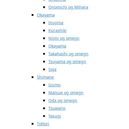
Onomichi og Mihara
Okayama
Inujima
Kurashiki
Niimi og omegn
Okayama
Takahashi og omegn
Tsuyama og omegn
Soja
Shimane
Izumo
Matsue og omegn
Oda og omegn
Tsuwano
Yasugi
Tottori