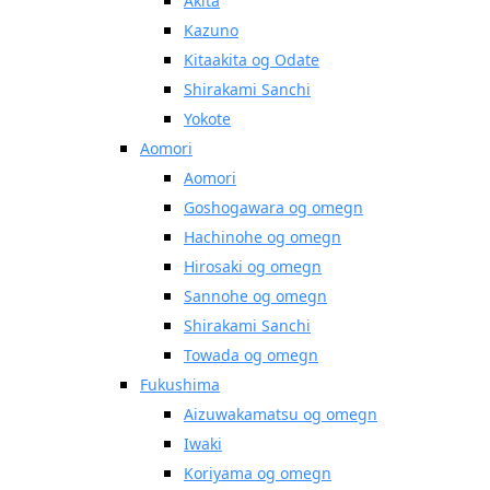
Akita
Kazuno
Kitaakita og Odate
Shirakami Sanchi
Yokote
Aomori
Aomori
Goshogawara og omegn
Hachinohe og omegn
Hirosaki og omegn
Sannohe og omegn
Shirakami Sanchi
Towada og omegn
Fukushima
Aizuwakamatsu og omegn
Iwaki
Koriyama og omegn