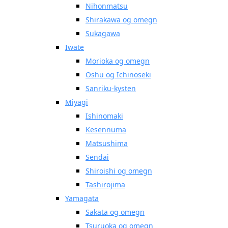
Nihonmatsu
Shirakawa og omegn
Sukagawa
Iwate
Morioka og omegn
Oshu og Ichinoseki
Sanriku-kysten
Miyagi
Ishinomaki
Kesennuma
Matsushima
Sendai
Shiroishi og omegn
Tashirojima
Yamagata
Sakata og omegn
Tsuruoka og omegn