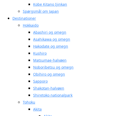
Kobe Kitano Ijinkan
Spørgsmål om Japan
Destinationer
Hokkaido
Abashiri og omegn
Asahikawa og omegn
Hakodate og omegn
Kushiro
Matsumae-halvøen
Noboribetsu og omegn
Obihiro og omegn
Sapporo
Shakotan-halvøen
Shiretoko nationalpark
Tohoku
Akita