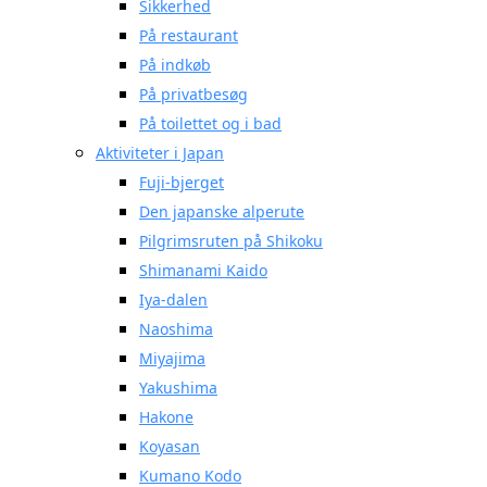
Sikkerhed
På restaurant
På indkøb
På privatbesøg
På toilettet og i bad
Aktiviteter i Japan
Fuji-bjerget
Den japanske alperute
Pilgrimsruten på Shikoku
Shimanami Kaido
Iya-dalen
Naoshima
Miyajima
Yakushima
Hakone
Koyasan
Kumano Kodo