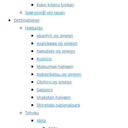
Kobe Kitano Ijinkan
Spørgsmål om Japan
Destinationer
Hokkaido
Abashiri og omegn
Asahikawa og omegn
Hakodate og omegn
Kushiro
Matsumae-halvøen
Noboribetsu og omegn
Obihiro og omegn
Sapporo
Shakotan-halvøen
Shiretoko nationalpark
Tohoku
Akita