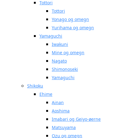
Tottori
Tottori
Yonago og omegn
Yurihama og omegn
Yamaguchi
Iwakuni
Mine og omegn
Nagato
Shimonoseki
Yamaguchi
Shikoku
Ehime
Ainan
Aoshima
Imabari og Geiyo-øerne
Matsuyama
Ozu og omegn