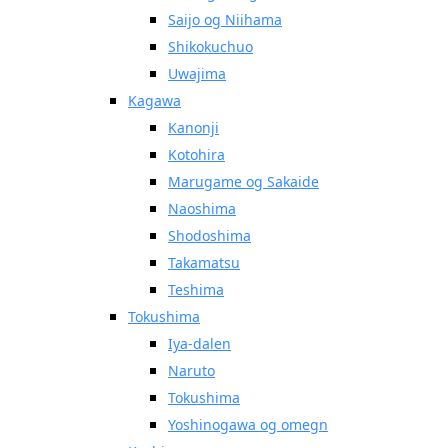
Saijo og Niihama
Shikokuchuo
Uwajima
Kagawa
Kanonji
Kotohira
Marugame og Sakaide
Naoshima
Shodoshima
Takamatsu
Teshima
Tokushima
Iya-dalen
Naruto
Tokushima
Yoshinogawa og omegn