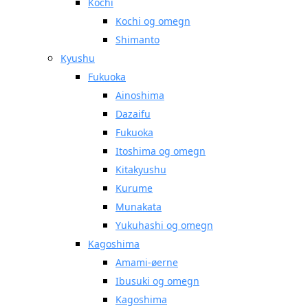
Kochi
Kochi og omegn
Shimanto
Kyushu
Fukuoka
Ainoshima
Dazaifu
Fukuoka
Itoshima og omegn
Kitakyushu
Kurume
Munakata
Yukuhashi og omegn
Kagoshima
Amami-øerne
Ibusuki og omegn
Kagoshima