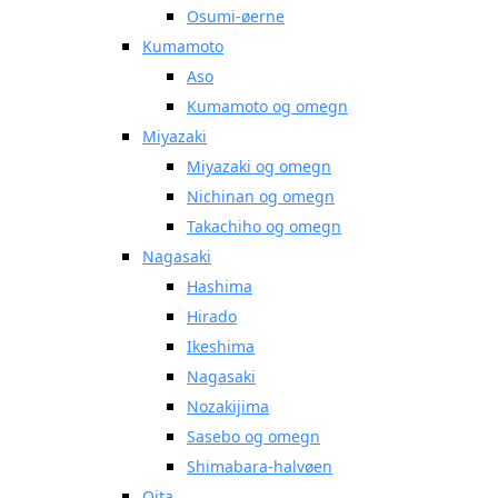
Osumi-øerne
Kumamoto
Aso
Kumamoto og omegn
Miyazaki
Miyazaki og omegn
Nichinan og omegn
Takachiho og omegn
Nagasaki
Hashima
Hirado
Ikeshima
Nagasaki
Nozakijima
Sasebo og omegn
Shimabara-halvøen
Oita