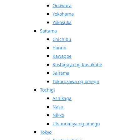
Odawara
Yokohama
Yokosuka
Saitama
Chichibu
Hanno
Kawagoe
Koshigaya og Kasukabe
Saitama
Tokorozawa og omegn
Tochigi
Ashikaga
Nasu
Nikko
Utsunomiya og omegn
Tokyo