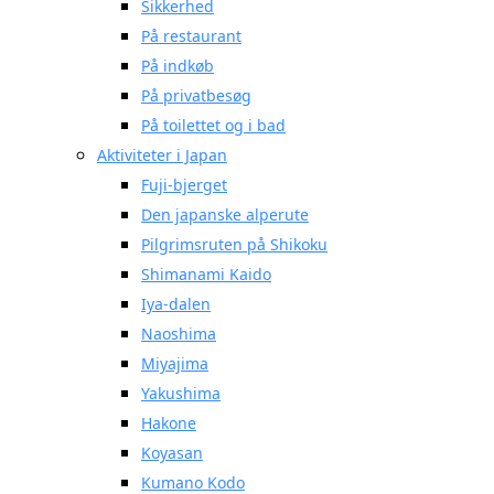
Sikkerhed
På restaurant
På indkøb
På privatbesøg
På toilettet og i bad
Aktiviteter i Japan
Fuji-bjerget
Den japanske alperute
Pilgrimsruten på Shikoku
Shimanami Kaido
Iya-dalen
Naoshima
Miyajima
Yakushima
Hakone
Koyasan
Kumano Kodo