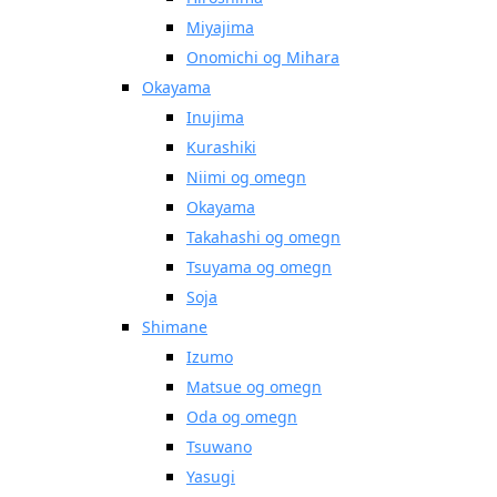
Miyajima
Onomichi og Mihara
Okayama
Inujima
Kurashiki
Niimi og omegn
Okayama
Takahashi og omegn
Tsuyama og omegn
Soja
Shimane
Izumo
Matsue og omegn
Oda og omegn
Tsuwano
Yasugi