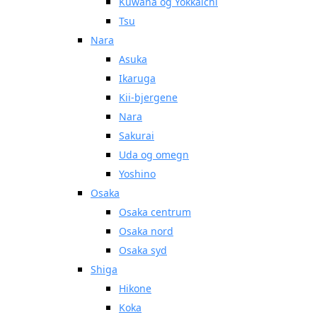
Kuwana og Yokkaichi
Tsu
Nara
Asuka
Ikaruga
Kii-bjergene
Nara
Sakurai
Uda og omegn
Yoshino
Osaka
Osaka centrum
Osaka nord
Osaka syd
Shiga
Hikone
Koka