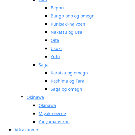
Beppu
Bungo-ono og omegn
Kunisaki-halvøen
Nakatsu og Usa
Oita
Usuki
Yufu
Saga
Karatsu og omegn
Kashima og Tara
Saga og omegn
Okinawa
Okinawa
Miyako-øerne
Yaeyama-øerne
Attraktioner