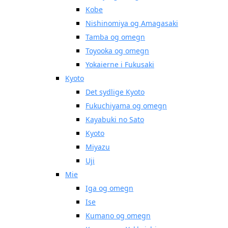
Kobe
Nishinomiya og Amagasaki
Tamba og omegn
Toyooka og omegn
Yokaierne i Fukusaki
Kyoto
Det sydlige Kyoto
Fukuchiyama og omegn
Kayabuki no Sato
Kyoto
Miyazu
Uji
Mie
Iga og omegn
Ise
Kumano og omegn