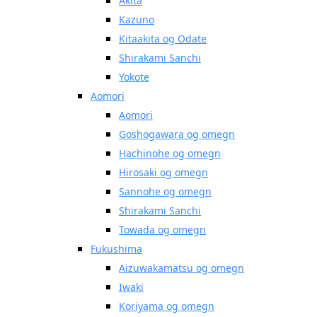
Akita
Kazuno
Kitaakita og Odate
Shirakami Sanchi
Yokote
Aomori
Aomori
Goshogawara og omegn
Hachinohe og omegn
Hirosaki og omegn
Sannohe og omegn
Shirakami Sanchi
Towada og omegn
Fukushima
Aizuwakamatsu og omegn
Iwaki
Koriyama og omegn