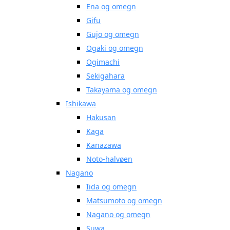
Ena og omegn
Gifu
Gujo og omegn
Ogaki og omegn
Ogimachi
Sekigahara
Takayama og omegn
Ishikawa
Hakusan
Kaga
Kanazawa
Noto-halvøen
Nagano
Iida og omegn
Matsumoto og omegn
Nagano og omegn
Suwa