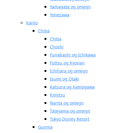
Yamagata og omegn
Yonezawa
Kanto
Chiba
Chiba
Choshi
Funabashi og Ichikawa
Futtsu og Kyonan
Ichihara og omegn
Isumi og Otaki
Katsura og Kamogawa
Kimitsu
Narita og omegn
Tateyama og omegn
Tokyo Disney Resort
Gunma