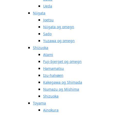
Ueda
Niigata
Joetsu
Niigata og omegn
Sado
Yuzawa og omegn
Shizuoka
Atami
Fuji-bjerget og omegn
Hamamatsu
Izu-halvøen
Kakegawa og Shimada
Numazu og Mishima
Shizuoka
Toyama
Ainokura