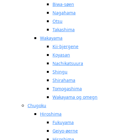
Biwa-søen
Nagahama
Otsu
Takashima
Wakayama
Kii-bjergene
Koyasan
Nachikatsuura
Shingu
Shirahama
Tomogashima
Wakayama og omegn
Chugoku
Hiroshima
Fukuyama
Geiyo-øerne
Hiroshima