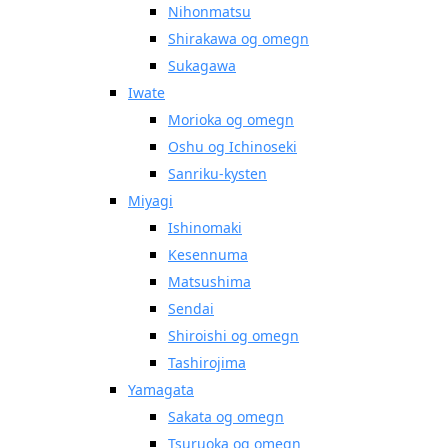
Nihonmatsu
Shirakawa og omegn
Sukagawa
Iwate
Morioka og omegn
Oshu og Ichinoseki
Sanriku-kysten
Miyagi
Ishinomaki
Kesennuma
Matsushima
Sendai
Shiroishi og omegn
Tashirojima
Yamagata
Sakata og omegn
Tsuruoka og omegn