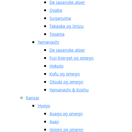
De japanske alper
Oyabe
Suganuma
Takaoka og Imizu
Toyama
Yamanashi
De japanske alper
Fuji-bjerget og omegn
Hokuto
Kofu og omegn
Otsuki og omegn
Yamanashi & Koshu
Kansai
Hyogo
Asago og omegn
Avaji
Himeji og omegn