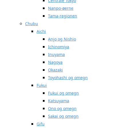
Centrale Tokyo
Nanpo-øerne
Tama-regionen
Chubu
Aichi
Anjo og Nishio
Ichinomiya
Inuyama
Nagoya
Okazaki
Toyohashi og omegn
Fukui
Fukui og omegn
Katsuyama
Ono og omegn
Sakai og omegn
Gifu