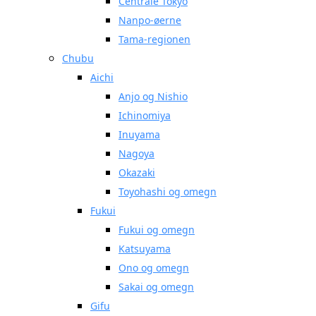
Centrale Tokyo
Nanpo-øerne
Tama-regionen
Chubu
Aichi
Anjo og Nishio
Ichinomiya
Inuyama
Nagoya
Okazaki
Toyohashi og omegn
Fukui
Fukui og omegn
Katsuyama
Ono og omegn
Sakai og omegn
Gifu