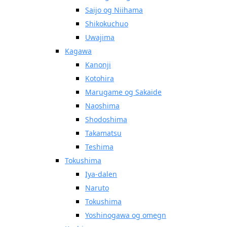
Saijo og Niihama
Shikokuchuo
Uwajima
Kagawa
Kanonji
Kotohira
Marugame og Sakaide
Naoshima
Shodoshima
Takamatsu
Teshima
Tokushima
Iya-dalen
Naruto
Tokushima
Yoshinogawa og omegn