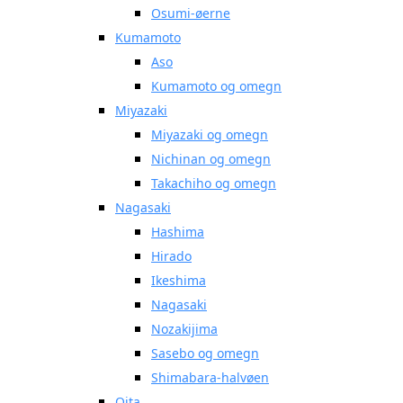
Osumi-øerne
Kumamoto
Aso
Kumamoto og omegn
Miyazaki
Miyazaki og omegn
Nichinan og omegn
Takachiho og omegn
Nagasaki
Hashima
Hirado
Ikeshima
Nagasaki
Nozakijima
Sasebo og omegn
Shimabara-halvøen
Oita