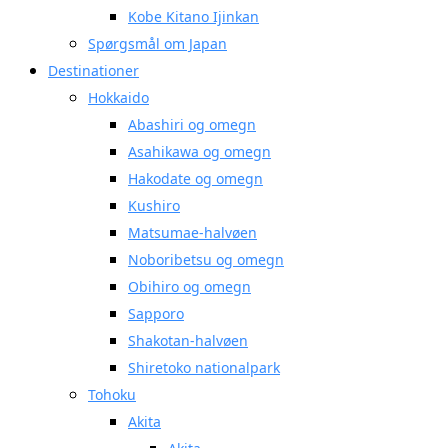
Kobe Kitano Ijinkan
Spørgsmål om Japan
Destinationer
Hokkaido
Abashiri og omegn
Asahikawa og omegn
Hakodate og omegn
Kushiro
Matsumae-halvøen
Noboribetsu og omegn
Obihiro og omegn
Sapporo
Shakotan-halvøen
Shiretoko nationalpark
Tohoku
Akita