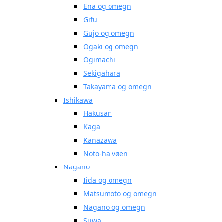
Ena og omegn
Gifu
Gujo og omegn
Ogaki og omegn
Ogimachi
Sekigahara
Takayama og omegn
Ishikawa
Hakusan
Kaga
Kanazawa
Noto-halvøen
Nagano
Iida og omegn
Matsumoto og omegn
Nagano og omegn
Suwa