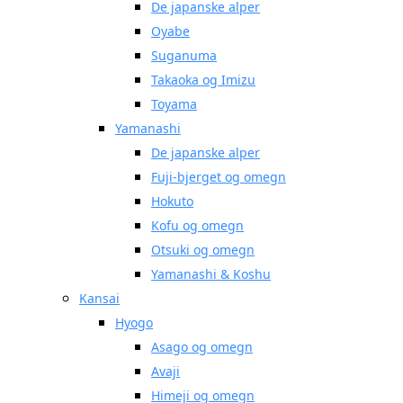
De japanske alper
Oyabe
Suganuma
Takaoka og Imizu
Toyama
Yamanashi
De japanske alper
Fuji-bjerget og omegn
Hokuto
Kofu og omegn
Otsuki og omegn
Yamanashi & Koshu
Kansai
Hyogo
Asago og omegn
Avaji
Himeji og omegn