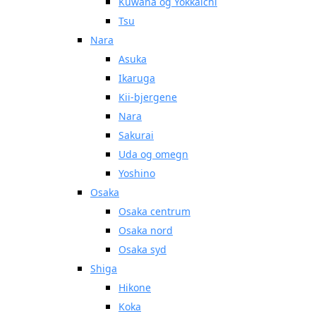
Kuwana og Yokkaichi
Tsu
Nara
Asuka
Ikaruga
Kii-bjergene
Nara
Sakurai
Uda og omegn
Yoshino
Osaka
Osaka centrum
Osaka nord
Osaka syd
Shiga
Hikone
Koka