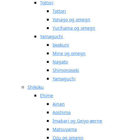
Tottori
Tottori
Yonago og omegn
Yurihama og omegn
Yamaguchi
Iwakuni
Mine og omegn
Nagato
Shimonoseki
Yamaguchi
Shikoku
Ehime
Ainan
Aoshima
Imabari og Geiyo-øerne
Matsuyama
Ozu og omegn