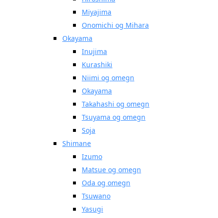
Miyajima
Onomichi og Mihara
Okayama
Inujima
Kurashiki
Niimi og omegn
Okayama
Takahashi og omegn
Tsuyama og omegn
Soja
Shimane
Izumo
Matsue og omegn
Oda og omegn
Tsuwano
Yasugi