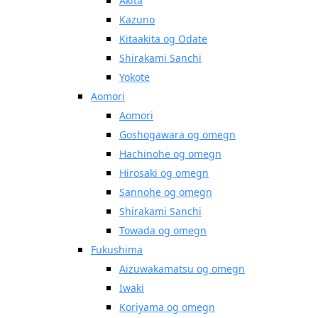
Akita
Kazuno
Kitaakita og Odate
Shirakami Sanchi
Yokote
Aomori
Aomori
Goshogawara og omegn
Hachinohe og omegn
Hirosaki og omegn
Sannohe og omegn
Shirakami Sanchi
Towada og omegn
Fukushima
Aizuwakamatsu og omegn
Iwaki
Koriyama og omegn