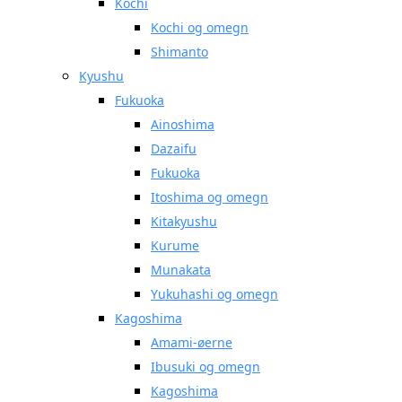
Kochi
Kochi og omegn
Shimanto
Kyushu
Fukuoka
Ainoshima
Dazaifu
Fukuoka
Itoshima og omegn
Kitakyushu
Kurume
Munakata
Yukuhashi og omegn
Kagoshima
Amami-øerne
Ibusuki og omegn
Kagoshima