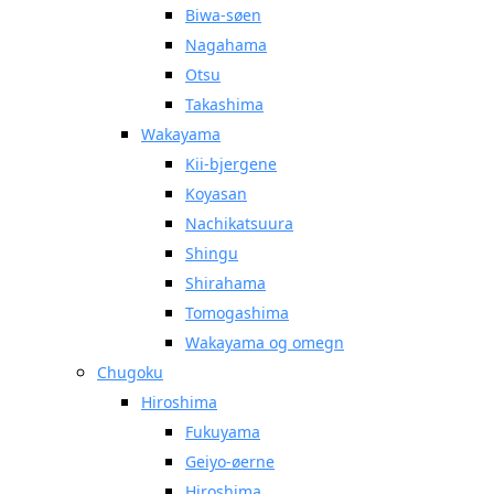
Biwa-søen
Nagahama
Otsu
Takashima
Wakayama
Kii-bjergene
Koyasan
Nachikatsuura
Shingu
Shirahama
Tomogashima
Wakayama og omegn
Chugoku
Hiroshima
Fukuyama
Geiyo-øerne
Hiroshima