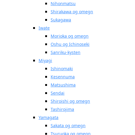
Nihonmatsu
Shirakawa og omegn
Sukagawa
Iwate
Morioka og omegn
Oshu og Ichinoseki
Sanriku-kysten
Miyagi
Ishinomaki
Kesennuma
Matsushima
Sendai
Shiroishi og omegn
Tashirojima
Yamagata
Sakata og omegn
Tsuruoka og omegn