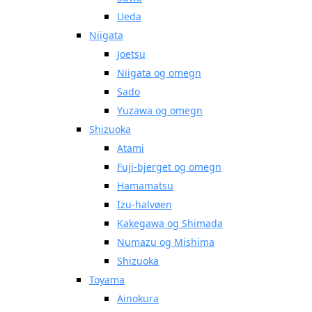
Ueda
Niigata
Joetsu
Niigata og omegn
Sado
Yuzawa og omegn
Shizuoka
Atami
Fuji-bjerget og omegn
Hamamatsu
Izu-halvøen
Kakegawa og Shimada
Numazu og Mishima
Shizuoka
Toyama
Ainokura