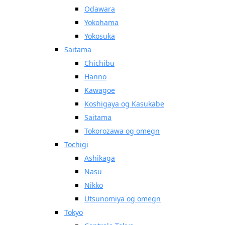
Odawara
Yokohama
Yokosuka
Saitama
Chichibu
Hanno
Kawagoe
Koshigaya og Kasukabe
Saitama
Tokorozawa og omegn
Tochigi
Ashikaga
Nasu
Nikko
Utsunomiya og omegn
Tokyo