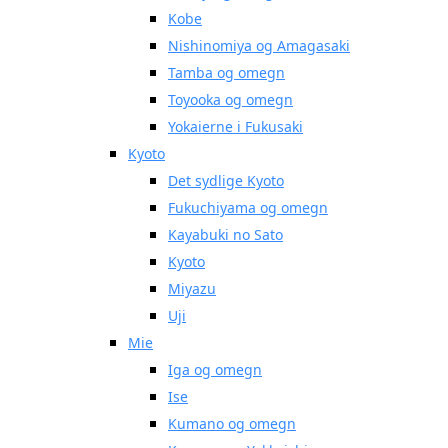
Kobe
Nishinomiya og Amagasaki
Tamba og omegn
Toyooka og omegn
Yokaierne i Fukusaki
Kyoto
Det sydlige Kyoto
Fukuchiyama og omegn
Kayabuki no Sato
Kyoto
Miyazu
Uji
Mie
Iga og omegn
Ise
Kumano og omegn