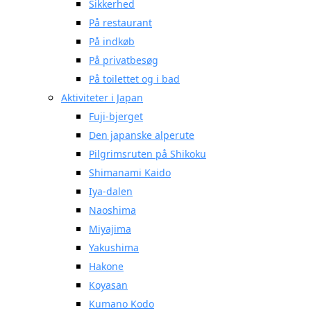
Sikkerhed
På restaurant
På indkøb
På privatbesøg
På toilettet og i bad
Aktiviteter i Japan
Fuji-bjerget
Den japanske alperute
Pilgrimsruten på Shikoku
Shimanami Kaido
Iya-dalen
Naoshima
Miyajima
Yakushima
Hakone
Koyasan
Kumano Kodo