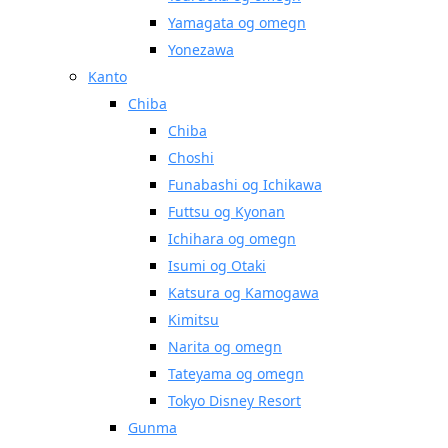
Yamagata og omegn
Yonezawa
Kanto
Chiba
Chiba
Choshi
Funabashi og Ichikawa
Futtsu og Kyonan
Ichihara og omegn
Isumi og Otaki
Katsura og Kamogawa
Kimitsu
Narita og omegn
Tateyama og omegn
Tokyo Disney Resort
Gunma