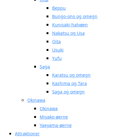
Beppu
Bungo-ono og omegn
Kunisaki-halvøen
Nakatsu og Usa
Oita
Usuki
Yufu
Saga
Karatsu og omegn
Kashima og Tara
Saga og omegn
Okinawa
Okinawa
Miyako-øerne
Yaeyama-øerne
Attraktioner