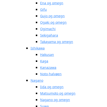
Ena og omegn
Gifu
Gujo og omegn
Ogaki og omegn
Ogimachi
Sekigahara
Takayama og omegn
Ishikawa
Hakusan
Kaga
Kanazawa
Noto-halvøen
Nagano
Iida og omegn
Matsumoto og omegn
Nagano og omegn
Suwa