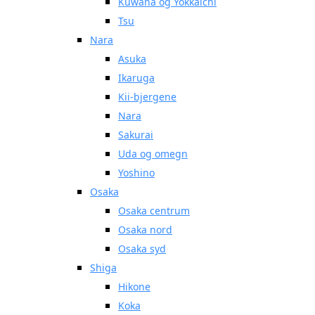
Kuwana og Yokkaichi
Tsu
Nara
Asuka
Ikaruga
Kii-bjergene
Nara
Sakurai
Uda og omegn
Yoshino
Osaka
Osaka centrum
Osaka nord
Osaka syd
Shiga
Hikone
Koka