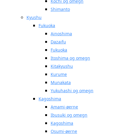
Kochi og omegn
Shimanto
Kyushu
Fukuoka
Ainoshima
Dazaifu
Fukuoka
Itoshima og omegn
Kitakyushu
Kurume
Munakata
Yukuhashi og omegn
Kagoshima
Amami-øerne
Ibusuki og omegn
Kagoshima
Osumi-øerne