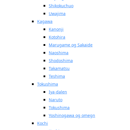
Shikokuchuo
Uwajima
Kagawa
Kanonji
Kotohira
Marugame og Sakaide
Naoshima
Shodoshima
Takamatsu
Teshima
Tokushima
Iya-dalen
Naruto
Tokushima
Yoshinogawa og omegn
Kochi