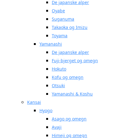
De japanske alper
Oyabe
Suganuma
Takaoka og Imizu
Toyama
Yamanashi
De japanske alper
Fuji-bjerget og omegn
Hokuto
Kofu og omegn
Otsuki
Yamanashi & Koshu
Kansai
Hyogo
Asago og omegn
Avaji
Himeji og omegn