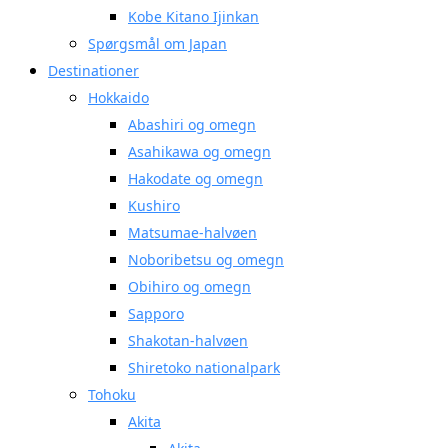
Kobe Kitano Ijinkan
Spørgsmål om Japan
Destinationer
Hokkaido
Abashiri og omegn
Asahikawa og omegn
Hakodate og omegn
Kushiro
Matsumae-halvøen
Noboribetsu og omegn
Obihiro og omegn
Sapporo
Shakotan-halvøen
Shiretoko nationalpark
Tohoku
Akita