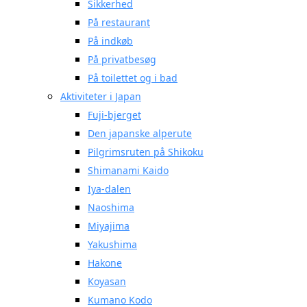
Sikkerhed
På restaurant
På indkøb
På privatbesøg
På toilettet og i bad
Aktiviteter i Japan
Fuji-bjerget
Den japanske alperute
Pilgrimsruten på Shikoku
Shimanami Kaido
Iya-dalen
Naoshima
Miyajima
Yakushima
Hakone
Koyasan
Kumano Kodo