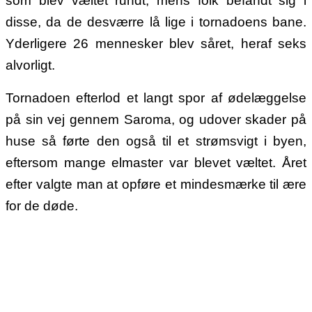
som blev væltet rundt, mens folk befandt sig i
disse, da de desværre lå lige i tornadoens bane.
Yderligere 26 mennesker blev såret, heraf seks
alvorligt.
Tornadoen efterlod et langt spor af ødelæggelse
på sin vej gennem Saroma, og udover skader på
huse så førte den også til et strømsvigt i byen,
eftersom mange elmaster var blevet væltet. Året
efter valgte man at opføre et mindesmærke til ære
for de døde.