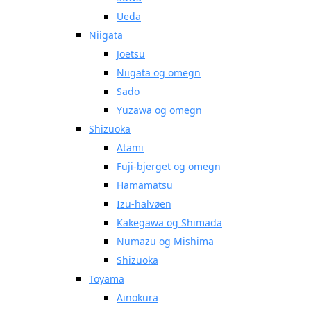
Ueda
Niigata
Joetsu
Niigata og omegn
Sado
Yuzawa og omegn
Shizuoka
Atami
Fuji-bjerget og omegn
Hamamatsu
Izu-halvøen
Kakegawa og Shimada
Numazu og Mishima
Shizuoka
Toyama
Ainokura