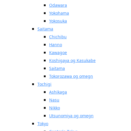
Odawara
Yokohama
Yokosuka
Saitama
Chichibu
Hanno
Kawagoe
Koshigaya og Kasukabe
Saitama
Tokorozawa og omegn
Tochigi
Ashikaga
Nasu
Nikko
Utsunomiya og omegn
Tokyo