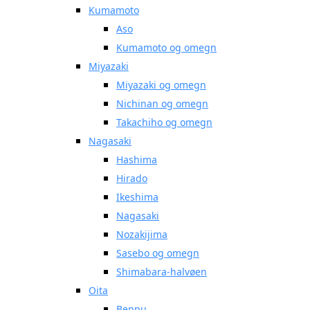
Kumamoto
Aso
Kumamoto og omegn
Miyazaki
Miyazaki og omegn
Nichinan og omegn
Takachiho og omegn
Nagasaki
Hashima
Hirado
Ikeshima
Nagasaki
Nozakijima
Sasebo og omegn
Shimabara-halvøen
Oita
Beppu