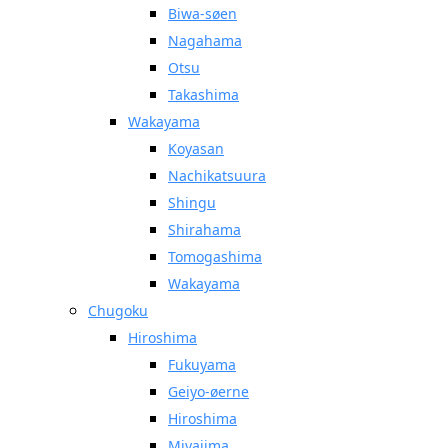
Biwa-søen
Nagahama
Otsu
Takashima
Wakayama
Koyasan
Nachikatsuura
Shingu
Shirahama
Tomogashima
Wakayama
Chugoku
Hiroshima
Fukuyama
Geiyo-øerne
Hiroshima
Miyajima