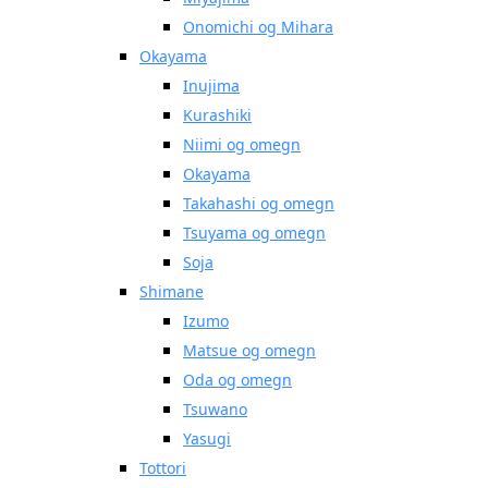
Onomichi og Mihara
Okayama
Inujima
Kurashiki
Niimi og omegn
Okayama
Takahashi og omegn
Tsuyama og omegn
Soja
Shimane
Izumo
Matsue og omegn
Oda og omegn
Tsuwano
Yasugi
Tottori