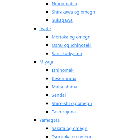
Nihonmatsu
Shirakawa og omegn
Sukagawa
Iwate
Morioka og omegn
Oshu og Ichinoseki
Sanriku-kysten
Miyagi
Ishinomaki
Kesennuma
Matsushima
Sendai
Shiroishi og omegn
Tashirojima
Yamagata
Sakata og omegn
Tsuruoka og omegn