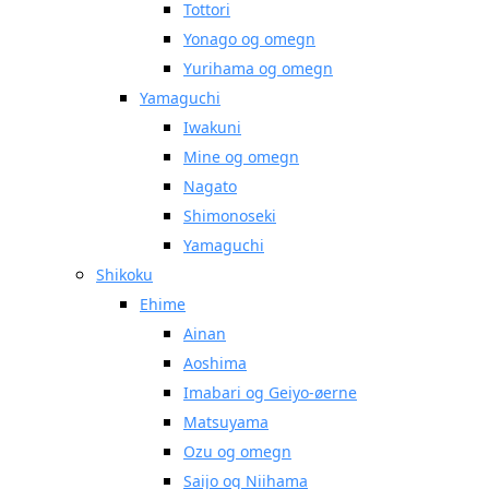
Tottori
Yonago og omegn
Yurihama og omegn
Yamaguchi
Iwakuni
Mine og omegn
Nagato
Shimonoseki
Yamaguchi
Shikoku
Ehime
Ainan
Aoshima
Imabari og Geiyo-øerne
Matsuyama
Ozu og omegn
Saijo og Niihama