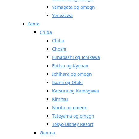
Yamagata og omegn
Yonezawa
Kanto
Chiba
Chiba
Choshi
Funabashi og Ichikawa
Futtsu og Kyonan
Ichihara og omegn
Isumi og Otaki
Katsura og Kamogawa
Kimitsu
Narita og omegn
Tateyama og omegn
Tokyo Disney Resort
Gunma