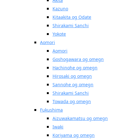
Akita
Kazuno
Kitaakita og Odate
Shirakami Sanchi
Yokote
Aomori
Aomori
Goshogawara og omegn
Hachinohe og omegn
Hirosaki og omegn
Sannohe og omegn
Shirakami Sanchi
Towada og omegn
Fukushima
Aizuwakamatsu og omegn
Iwaki
Koriyama og omegn