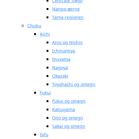
Centrale Tokyo
Nanpo-øerne
Tama-regionen
Chubu
Aichi
Anjo og Nishio
Ichinomiya
Inuyama
Nagoya
Okazaki
Toyohashi og omegn
Fukui
Fukui og omegn
Katsuyama
Ono og omegn
Sakai og omegn
Gifu