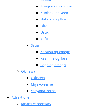
Bungo-ono og omegn
Kunisaki-halvøen
Nakatsu og Usa
Oita
Usuki
Yufu
Saga
Karatsu og omegn
Kashima og Tara
Saga og omegn
Okinawa
Okinawa
Miyako-øerne
Yaeyama-øerne
Attraktioner
Japans verdensarv