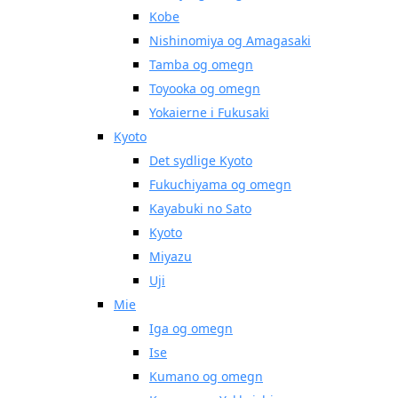
Kobe
Nishinomiya og Amagasaki
Tamba og omegn
Toyooka og omegn
Yokaierne i Fukusaki
Kyoto
Det sydlige Kyoto
Fukuchiyama og omegn
Kayabuki no Sato
Kyoto
Miyazu
Uji
Mie
Iga og omegn
Ise
Kumano og omegn