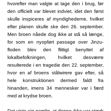
hvorefter man valgte at tage den i brug, før
den officielt var blevet indviet, idet den først
skulle inspiceres af myndighederne, hvilket
efter planen skulle ske den 26. september.
Men broen nåede dog ikke at stå så længe,
for som en nyopført passage over Jinzu-
floden blev den flittigt benyttet af
lokalbefolkningen, hvilket desværre
resulterede i en tragedie den 22. september,
hvor en af broens stålwirere gav efter, så
hele konstruktionen dermed faldt fra
hinanden, imens 34 mennesker var i færd
med at krydse broen.
Det viste sig nemlig, at denne ikke var stærk