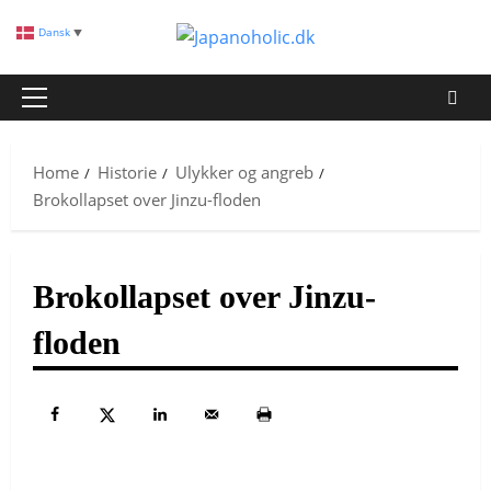
Skip
Dansk
▼
to
content
Primary
Menu
Home
Historie
Ulykker og angreb
Brokollapset over Jinzu-floden
Brokollapset over Jinzu-
floden