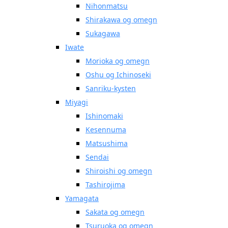
Nihonmatsu
Shirakawa og omegn
Sukagawa
Iwate
Morioka og omegn
Oshu og Ichinoseki
Sanriku-kysten
Miyagi
Ishinomaki
Kesennuma
Matsushima
Sendai
Shiroishi og omegn
Tashirojima
Yamagata
Sakata og omegn
Tsuruoka og omegn