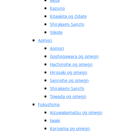
Akita
Kazuno
Kitaakita og Odate
Shirakami Sanchi
Yokote
Aomori
Aomori
Goshogawara og omegn
Hachinohe og omegn
Hirosaki og omegn
Sannohe og omegn
Shirakami Sanchi
Towada og omegn
Fukushima
Aizuwakamatsu og omegn
Iwaki
Koriyama og omegn