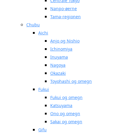
Centrale Tokyo
Nanpo-øerne
Tama-regionen
Chubu
Aichi
Anjo og Nishio
Ichinomiya
Inuyama
Nagoya
Okazaki
Toyohashi og omegn
Fukui
Fukui og omegn
Katsuyama
Ono og omegn
Sakai og omegn
Gifu