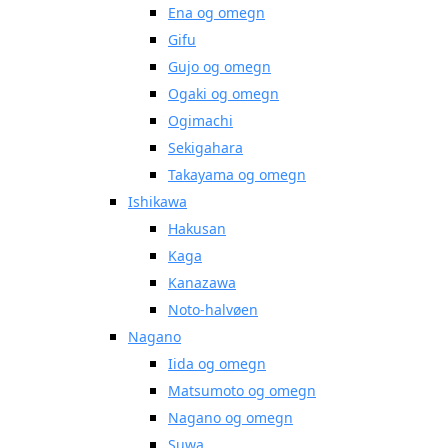
Ena og omegn
Gifu
Gujo og omegn
Ogaki og omegn
Ogimachi
Sekigahara
Takayama og omegn
Ishikawa
Hakusan
Kaga
Kanazawa
Noto-halvøen
Nagano
Iida og omegn
Matsumoto og omegn
Nagano og omegn
Suwa