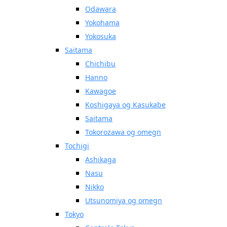
Odawara
Yokohama
Yokosuka
Saitama
Chichibu
Hanno
Kawagoe
Koshigaya og Kasukabe
Saitama
Tokorozawa og omegn
Tochigi
Ashikaga
Nasu
Nikko
Utsunomiya og omegn
Tokyo