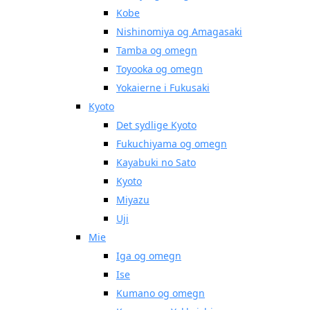
Kobe
Nishinomiya og Amagasaki
Tamba og omegn
Toyooka og omegn
Yokaierne i Fukusaki
Kyoto
Det sydlige Kyoto
Fukuchiyama og omegn
Kayabuki no Sato
Kyoto
Miyazu
Uji
Mie
Iga og omegn
Ise
Kumano og omegn