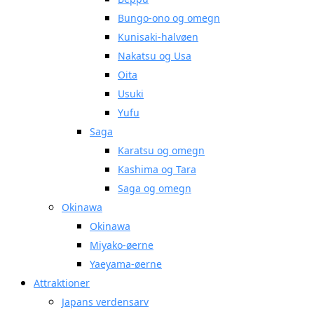
Bungo-ono og omegn
Kunisaki-halvøen
Nakatsu og Usa
Oita
Usuki
Yufu
Saga
Karatsu og omegn
Kashima og Tara
Saga og omegn
Okinawa
Okinawa
Miyako-øerne
Yaeyama-øerne
Attraktioner
Japans verdensarv