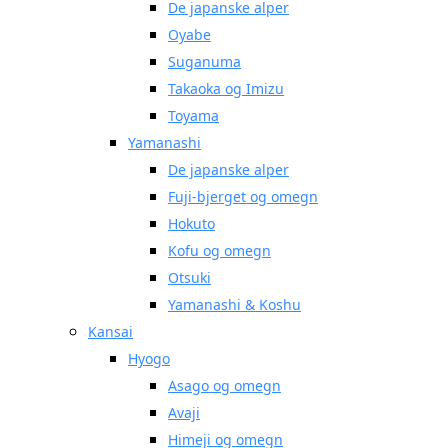
De japanske alper
Oyabe
Suganuma
Takaoka og Imizu
Toyama
Yamanashi
De japanske alper
Fuji-bjerget og omegn
Hokuto
Kofu og omegn
Otsuki
Yamanashi & Koshu
Kansai
Hyogo
Asago og omegn
Avaji
Himeji og omegn