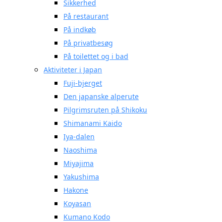
Sikkerhed
På restaurant
På indkøb
På privatbesøg
På toilettet og i bad
Aktiviteter i Japan
Fuji-bjerget
Den japanske alperute
Pilgrimsruten på Shikoku
Shimanami Kaido
Iya-dalen
Naoshima
Miyajima
Yakushima
Hakone
Koyasan
Kumano Kodo