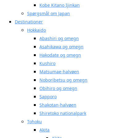
Kobe Kitano Ijinkan
Spørgsmål om Japan
Destinationer
Hokkaido
Abashiri og omegn
Asahikawa og omegn
Hakodate og omegn
Kushiro
Matsumae-halvøen
Noboribetsu og omegn
Obihiro og omegn
Sapporo
Shakotan-halvøen
Shiretoko nationalpark
Tohoku
Akita