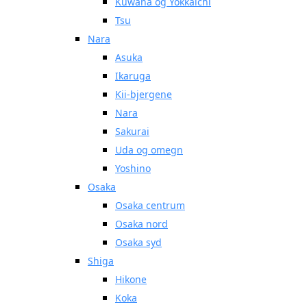
Kuwana og Yokkaichi
Tsu
Nara
Asuka
Ikaruga
Kii-bjergene
Nara
Sakurai
Uda og omegn
Yoshino
Osaka
Osaka centrum
Osaka nord
Osaka syd
Shiga
Hikone
Koka