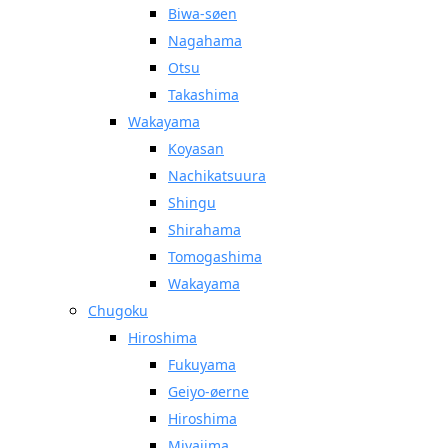
Biwa-søen
Nagahama
Otsu
Takashima
Wakayama
Koyasan
Nachikatsuura
Shingu
Shirahama
Tomogashima
Wakayama
Chugoku
Hiroshima
Fukuyama
Geiyo-øerne
Hiroshima
Miyajima