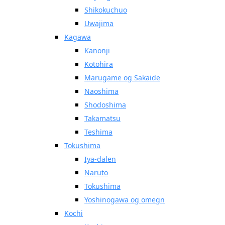
Shikokuchuo
Uwajima
Kagawa
Kanonji
Kotohira
Marugame og Sakaide
Naoshima
Shodoshima
Takamatsu
Teshima
Tokushima
Iya-dalen
Naruto
Tokushima
Yoshinogawa og omegn
Kochi