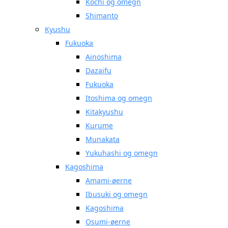
Kochi og omegn
Shimanto
Kyushu
Fukuoka
Ainoshima
Dazaifu
Fukuoka
Itoshima og omegn
Kitakyushu
Kurume
Munakata
Yukuhashi og omegn
Kagoshima
Amami-øerne
Ibusuki og omegn
Kagoshima
Osumi-øerne