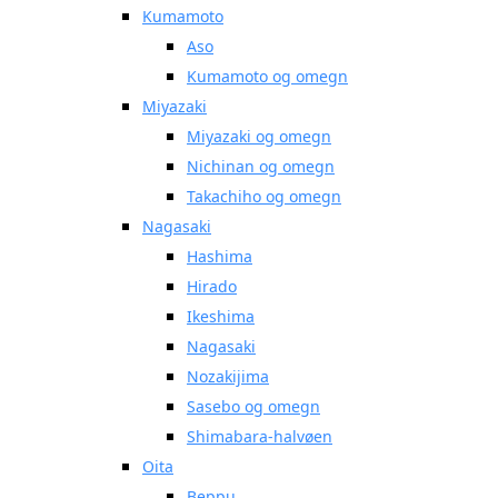
Kumamoto
Aso
Kumamoto og omegn
Miyazaki
Miyazaki og omegn
Nichinan og omegn
Takachiho og omegn
Nagasaki
Hashima
Hirado
Ikeshima
Nagasaki
Nozakijima
Sasebo og omegn
Shimabara-halvøen
Oita
Beppu