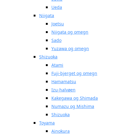
Ueda
Niigata
Joetsu
Niigata og omegn
Sado
Yuzawa og omegn
Shizuoka
Atami
Fuji-bjerget og omegn
Hamamatsu
Izu-halvøen
Kakegawa og Shimada
Numazu og Mishima
Shizuoka
Toyama
Ainokura