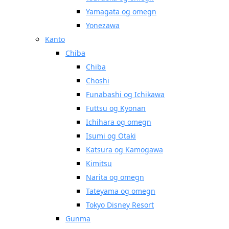
Yamagata og omegn
Yonezawa
Kanto
Chiba
Chiba
Choshi
Funabashi og Ichikawa
Futtsu og Kyonan
Ichihara og omegn
Isumi og Otaki
Katsura og Kamogawa
Kimitsu
Narita og omegn
Tateyama og omegn
Tokyo Disney Resort
Gunma