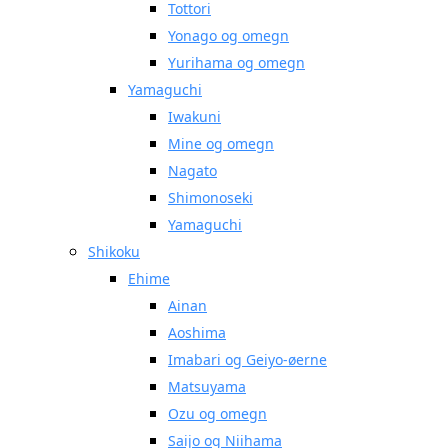
Tottori
Yonago og omegn
Yurihama og omegn
Yamaguchi
Iwakuni
Mine og omegn
Nagato
Shimonoseki
Yamaguchi
Shikoku
Ehime
Ainan
Aoshima
Imabari og Geiyo-øerne
Matsuyama
Ozu og omegn
Saijo og Niihama