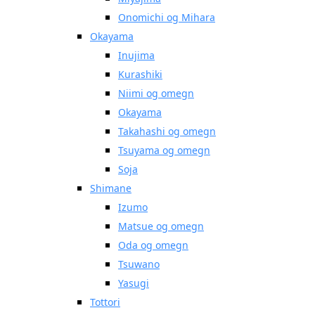
Onomichi og Mihara
Okayama
Inujima
Kurashiki
Niimi og omegn
Okayama
Takahashi og omegn
Tsuyama og omegn
Soja
Shimane
Izumo
Matsue og omegn
Oda og omegn
Tsuwano
Yasugi
Tottori