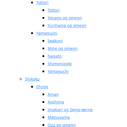
Tottori
Tottori
Yonago og omegn
Yurihama og omegn
Yamaguchi
Iwakuni
Mine og omegn
Nagato
Shimonoseki
Yamaguchi
Shikoku
Ehime
Ainan
Aoshima
Imabari og Geiyo-øerne
Matsuyama
Ozu og omegn