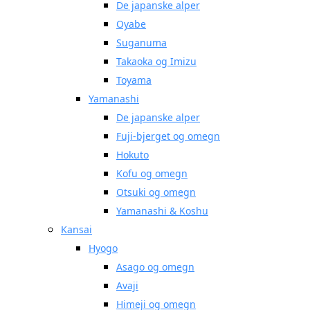
De japanske alper
Oyabe
Suganuma
Takaoka og Imizu
Toyama
Yamanashi
De japanske alper
Fuji-bjerget og omegn
Hokuto
Kofu og omegn
Otsuki og omegn
Yamanashi & Koshu
Kansai
Hyogo
Asago og omegn
Avaji
Himeji og omegn