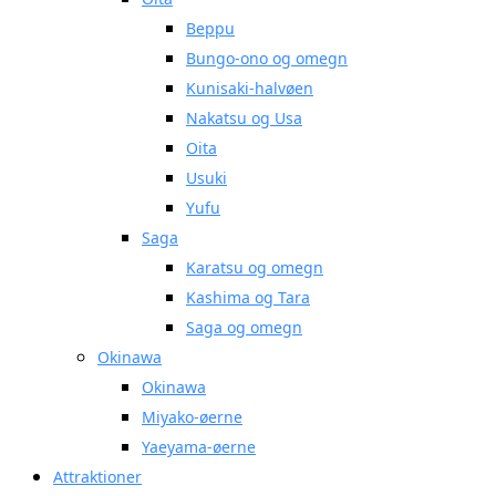
Beppu
Bungo-ono og omegn
Kunisaki-halvøen
Nakatsu og Usa
Oita
Usuki
Yufu
Saga
Karatsu og omegn
Kashima og Tara
Saga og omegn
Okinawa
Okinawa
Miyako-øerne
Yaeyama-øerne
Attraktioner