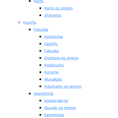
Kochi
Kochi og omegn
Shimanto
Kyushu
Fukuoka
Ainoshima
Dazaifu
Fukuoka
Itoshima og omegn
Kitakyushu
Kurume
Munakata
Yukuhashi og omegn
Kagoshima
Amami-øerne
Ibusuki og omegn
Kagoshima