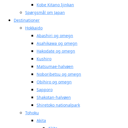
Kobe Kitano Ijinkan
Spørgsmål om Japan
Destinationer
Hokkaido
Abashiri og omegn
Asahikawa og omegn
Hakodate og omegn
Kushiro
Matsumae-halvøen
Noboribetsu og omegn
Obihiro og omegn
Sapporo
Shakotan-halvøen
Shiretoko nationalpark
Tohoku
Akita