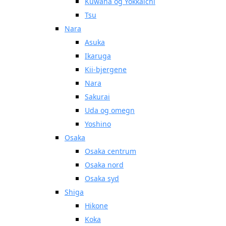
Kuwana og Yokkaichi
Tsu
Nara
Asuka
Ikaruga
Kii-bjergene
Nara
Sakurai
Uda og omegn
Yoshino
Osaka
Osaka centrum
Osaka nord
Osaka syd
Shiga
Hikone
Koka