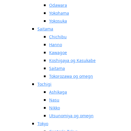
Odawara
Yokohama
Yokosuka
Saitama
Chichibu
Hanno
Kawagoe
Koshigaya og Kasukabe
Saitama
Tokorozawa og omegn
Tochigi
Ashikaga
Nasu
Nikko
Utsunomiya og omegn
Tokyo