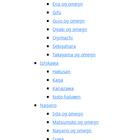
Ena og omegn
Gifu
Gujo og omegn
Ogaki og omegn
Ogimachi
Sekigahara
Takayama og omegn
Ishikawa
Hakusan
Kaga
Kanazawa
Noto-halvøen
Nagano
Iida og omegn
Matsumoto og omegn
Nagano og omegn
Suwa