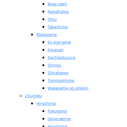
Biwa-søen
Nagahama
Otsu
Takashima
Wakayama
Kii-bjergene
Koyasan
Nachikatsuura
Shingu
Shirahama
Tomogashima
Wakayama og omegn
Chugoku
Hiroshima
Fukuyama
Geiyo-øerne
Hiroshima