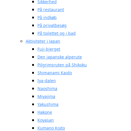
Sikkerhed
På restaurant
På indkøb
På privatbesøg
På toilettet og i bad
Aktiviteter i Japan
Fuji-bjerget
Den japanske alperute
Pilgrimsruten på Shikoku
Shimanami Kaido
Iya-dalen
Naoshima
Miyajima
Yakushima
Hakone
Koyasan
Kumano Kodo