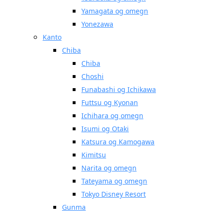
Yamagata og omegn
Yonezawa
Kanto
Chiba
Chiba
Choshi
Funabashi og Ichikawa
Futtsu og Kyonan
Ichihara og omegn
Isumi og Otaki
Katsura og Kamogawa
Kimitsu
Narita og omegn
Tateyama og omegn
Tokyo Disney Resort
Gunma