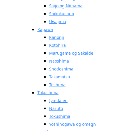
Saijo og Niihama
Shikokuchuo
Uwajima
Kagawa
Kanonji
Kotohira
Marugame og Sakaide
Naoshima
Shodoshima
Takamatsu
Teshima
Tokushima
Iya-dalen
Naruto
Tokushima
Yoshinogawa og omegn