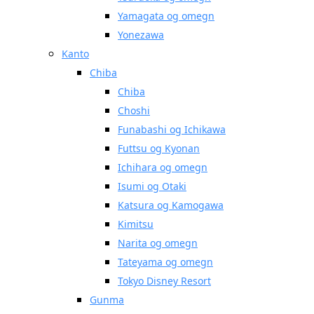
Yamagata og omegn
Yonezawa
Kanto
Chiba
Chiba
Choshi
Funabashi og Ichikawa
Futtsu og Kyonan
Ichihara og omegn
Isumi og Otaki
Katsura og Kamogawa
Kimitsu
Narita og omegn
Tateyama og omegn
Tokyo Disney Resort
Gunma