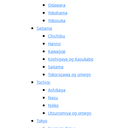
Odawara
Yokohama
Yokosuka
Saitama
Chichibu
Hanno
Kawagoe
Koshigaya og Kasukabe
Saitama
Tokorozawa og omegn
Tochigi
Ashikaga
Nasu
Nikko
Utsunomiya og omegn
Tokyo