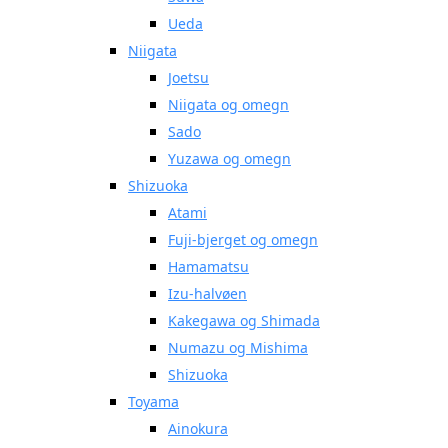
Ueda
Niigata
Joetsu
Niigata og omegn
Sado
Yuzawa og omegn
Shizuoka
Atami
Fuji-bjerget og omegn
Hamamatsu
Izu-halvøen
Kakegawa og Shimada
Numazu og Mishima
Shizuoka
Toyama
Ainokura