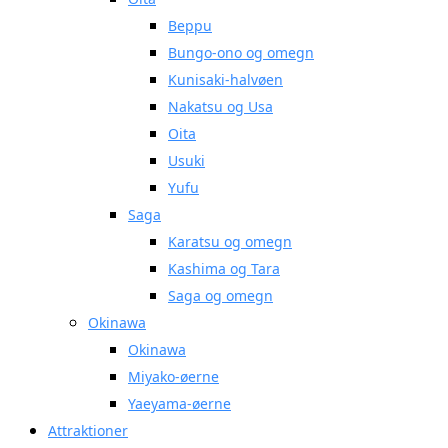
Beppu
Bungo-ono og omegn
Kunisaki-halvøen
Nakatsu og Usa
Oita
Usuki
Yufu
Saga
Karatsu og omegn
Kashima og Tara
Saga og omegn
Okinawa
Okinawa
Miyako-øerne
Yaeyama-øerne
Attraktioner