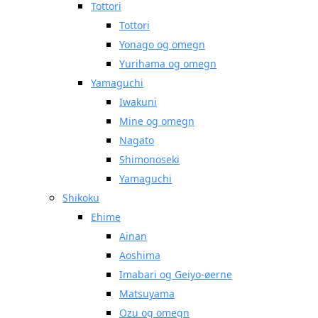
Tottori
Tottori
Yonago og omegn
Yurihama og omegn
Yamaguchi
Iwakuni
Mine og omegn
Nagato
Shimonoseki
Yamaguchi
Shikoku
Ehime
Ainan
Aoshima
Imabari og Geiyo-øerne
Matsuyama
Ozu og omegn