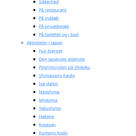
Sikkerhed
På restaurant
På indkøb
På privatbesøg
På toilettet og i bad
Aktiviteter i Japan
Fuji-bjerget
Den japanske alperute
Pilgrimsruten på Shikoku
Shimanami Kaido
Iya-dalen
Naoshima
Miyajima
Yakushima
Hakone
Koyasan
Kumano Kodo