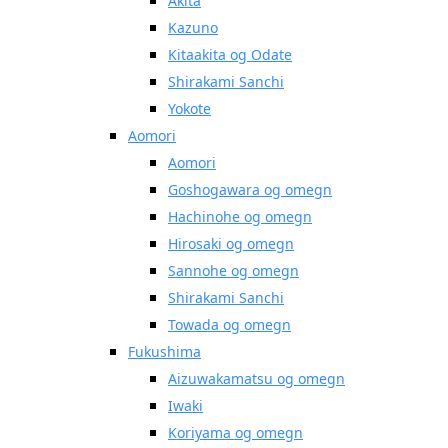
Akita
Kazuno
Kitaakita og Odate
Shirakami Sanchi
Yokote
Aomori
Aomori
Goshogawara og omegn
Hachinohe og omegn
Hirosaki og omegn
Sannohe og omegn
Shirakami Sanchi
Towada og omegn
Fukushima
Aizuwakamatsu og omegn
Iwaki
Koriyama og omegn