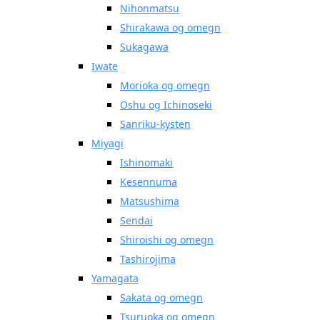
Nihonmatsu
Shirakawa og omegn
Sukagawa
Iwate
Morioka og omegn
Oshu og Ichinoseki
Sanriku-kysten
Miyagi
Ishinomaki
Kesennuma
Matsushima
Sendai
Shiroishi og omegn
Tashirojima
Yamagata
Sakata og omegn
Tsuruoka og omegn