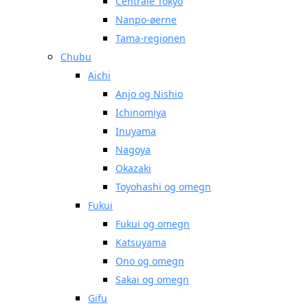
Centrale Tokyo
Nanpo-øerne
Tama-regionen
Chubu
Aichi
Anjo og Nishio
Ichinomiya
Inuyama
Nagoya
Okazaki
Toyohashi og omegn
Fukui
Fukui og omegn
Katsuyama
Ono og omegn
Sakai og omegn
Gifu