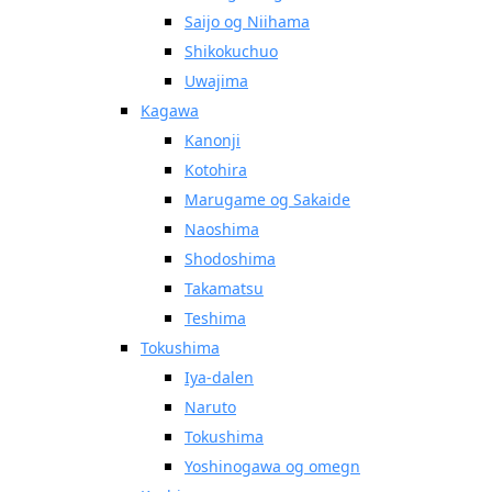
Saijo og Niihama
Shikokuchuo
Uwajima
Kagawa
Kanonji
Kotohira
Marugame og Sakaide
Naoshima
Shodoshima
Takamatsu
Teshima
Tokushima
Iya-dalen
Naruto
Tokushima
Yoshinogawa og omegn