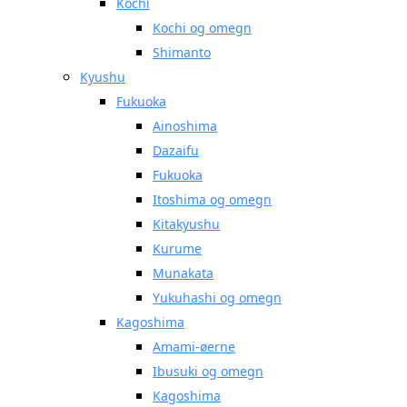
Kochi
Kochi og omegn
Shimanto
Kyushu
Fukuoka
Ainoshima
Dazaifu
Fukuoka
Itoshima og omegn
Kitakyushu
Kurume
Munakata
Yukuhashi og omegn
Kagoshima
Amami-øerne
Ibusuki og omegn
Kagoshima