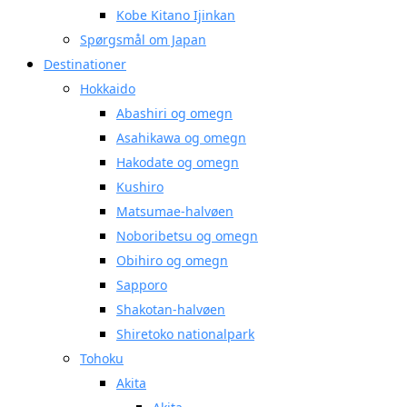
Kobe Kitano Ijinkan
Spørgsmål om Japan
Destinationer
Hokkaido
Abashiri og omegn
Asahikawa og omegn
Hakodate og omegn
Kushiro
Matsumae-halvøen
Noboribetsu og omegn
Obihiro og omegn
Sapporo
Shakotan-halvøen
Shiretoko nationalpark
Tohoku
Akita