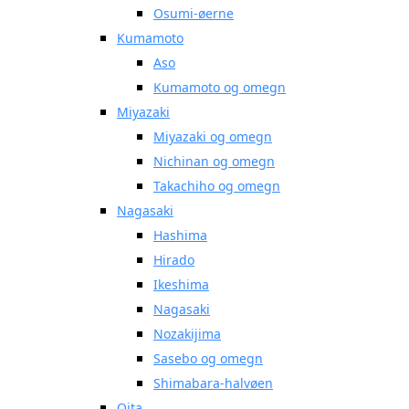
Osumi-øerne
Kumamoto
Aso
Kumamoto og omegn
Miyazaki
Miyazaki og omegn
Nichinan og omegn
Takachiho og omegn
Nagasaki
Hashima
Hirado
Ikeshima
Nagasaki
Nozakijima
Sasebo og omegn
Shimabara-halvøen
Oita