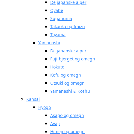
De japanske alper
Oyabe
Suganuma
Takaoka og Imizu
Toyama
Yamanashi
De japanske alper
Fuji-bjerget og omegn
Hokuto
Kofu og omegn
Otsuki og omegn
Yamanashi & Koshu
Kansai
Hyogo
Asago og omegn
Avaji
Himeji og omegn