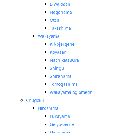
Biwa-søen
Nagahama
Otsu
Takashima
Wakayama
Kii-bjergene
Koyasan
Nachikatsuura
Shingu
Shirahama
Tomogashima
Wakayama og omegn
Chugoku
Hiroshima
Fukuyama
Geiyo-øerne
Hiroshima