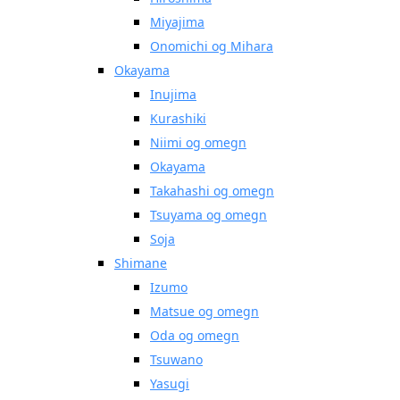
Miyajima
Onomichi og Mihara
Okayama
Inujima
Kurashiki
Niimi og omegn
Okayama
Takahashi og omegn
Tsuyama og omegn
Soja
Shimane
Izumo
Matsue og omegn
Oda og omegn
Tsuwano
Yasugi