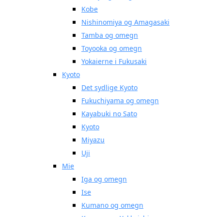
Kobe
Nishinomiya og Amagasaki
Tamba og omegn
Toyooka og omegn
Yokaierne i Fukusaki
Kyoto
Det sydlige Kyoto
Fukuchiyama og omegn
Kayabuki no Sato
Kyoto
Miyazu
Uji
Mie
Iga og omegn
Ise
Kumano og omegn