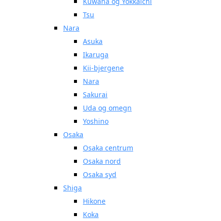
Kuwana og Yokkaichi
Tsu
Nara
Asuka
Ikaruga
Kii-bjergene
Nara
Sakurai
Uda og omegn
Yoshino
Osaka
Osaka centrum
Osaka nord
Osaka syd
Shiga
Hikone
Koka