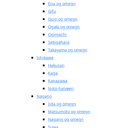
Ena og omegn
Gifu
Gujo og omegn
Ogaki og omegn
Ogimachi
Sekigahara
Takayama og omegn
Ishikawa
Hakusan
Kaga
Kanazawa
Noto-halvøen
Nagano
Iida og omegn
Matsumoto og omegn
Nagano og omegn
Suwa