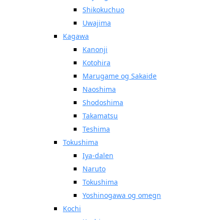
Shikokuchuo
Uwajima
Kagawa
Kanonji
Kotohira
Marugame og Sakaide
Naoshima
Shodoshima
Takamatsu
Teshima
Tokushima
Iya-dalen
Naruto
Tokushima
Yoshinogawa og omegn
Kochi