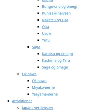
Bungo-ono og omegn
Kunisaki-halvøen
Nakatsu og Usa
Oita
Usuki
Yufu
Saga
Karatsu og omegn
Kashima og Tara
Saga og omegn
Okinawa
Okinawa
Miyako-øerne
Yaeyama-øerne
Attraktioner
Japans verdensarv