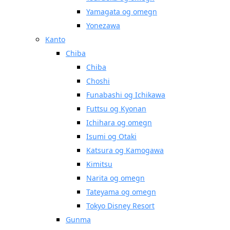
Yamagata og omegn
Yonezawa
Kanto
Chiba
Chiba
Choshi
Funabashi og Ichikawa
Futtsu og Kyonan
Ichihara og omegn
Isumi og Otaki
Katsura og Kamogawa
Kimitsu
Narita og omegn
Tateyama og omegn
Tokyo Disney Resort
Gunma