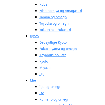
Kobe
Nishinomiya og Amagasaki
Tamba og omegn
Toyooka og omegn
Yokaierne i Fukusaki
Kyoto
Det sydlige Kyoto
Fukuchiyama og omegn
Kayabuki no Sato
Kyoto
Miyazu
Uji
Mie
Iga og omegn
Ise
Kumano og omegn