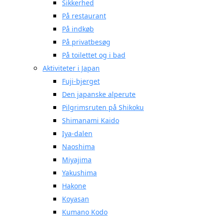
Sikkerhed
På restaurant
På indkøb
På privatbesøg
På toilettet og i bad
Aktiviteter i Japan
Fuji-bjerget
Den japanske alperute
Pilgrimsruten på Shikoku
Shimanami Kaido
Iya-dalen
Naoshima
Miyajima
Yakushima
Hakone
Koyasan
Kumano Kodo