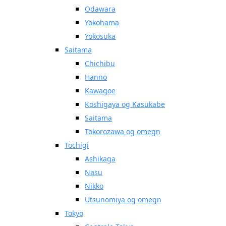
Odawara
Yokohama
Yokosuka
Saitama
Chichibu
Hanno
Kawagoe
Koshigaya og Kasukabe
Saitama
Tokorozawa og omegn
Tochigi
Ashikaga
Nasu
Nikko
Utsunomiya og omegn
Tokyo