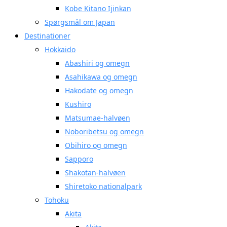
Kobe Kitano Ijinkan
Spørgsmål om Japan
Destinationer
Hokkaido
Abashiri og omegn
Asahikawa og omegn
Hakodate og omegn
Kushiro
Matsumae-halvøen
Noboribetsu og omegn
Obihiro og omegn
Sapporo
Shakotan-halvøen
Shiretoko nationalpark
Tohoku
Akita