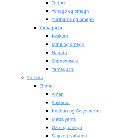
Tottori
Yonago og omegn
Yurihama og omegn
Yamaguchi
Iwakuni
Mine og omegn
Nagato
Shimonoseki
Yamaguchi
Shikoku
Ehime
Ainan
Aoshima
Imabari og Geiyo-øerne
Matsuyama
Ozu og omegn
Saijo og Niihama