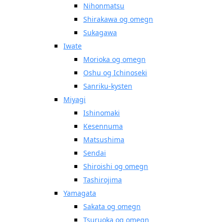
Nihonmatsu
Shirakawa og omegn
Sukagawa
Iwate
Morioka og omegn
Oshu og Ichinoseki
Sanriku-kysten
Miyagi
Ishinomaki
Kesennuma
Matsushima
Sendai
Shiroishi og omegn
Tashirojima
Yamagata
Sakata og omegn
Tsuruoka og omegn