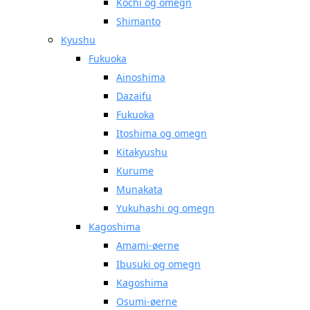
Kochi og omegn
Shimanto
Kyushu
Fukuoka
Ainoshima
Dazaifu
Fukuoka
Itoshima og omegn
Kitakyushu
Kurume
Munakata
Yukuhashi og omegn
Kagoshima
Amami-øerne
Ibusuki og omegn
Kagoshima
Osumi-øerne