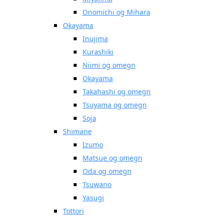
Onomichi og Mihara
Okayama
Inujima
Kurashiki
Niimi og omegn
Okayama
Takahashi og omegn
Tsuyama og omegn
Soja
Shimane
Izumo
Matsue og omegn
Oda og omegn
Tsuwano
Yasugi
Tottori