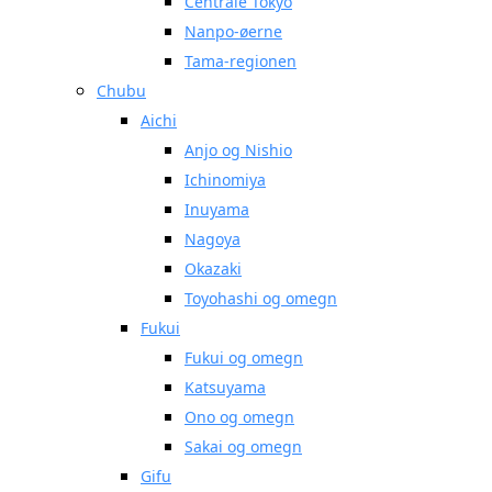
Centrale Tokyo
Nanpo-øerne
Tama-regionen
Chubu
Aichi
Anjo og Nishio
Ichinomiya
Inuyama
Nagoya
Okazaki
Toyohashi og omegn
Fukui
Fukui og omegn
Katsuyama
Ono og omegn
Sakai og omegn
Gifu