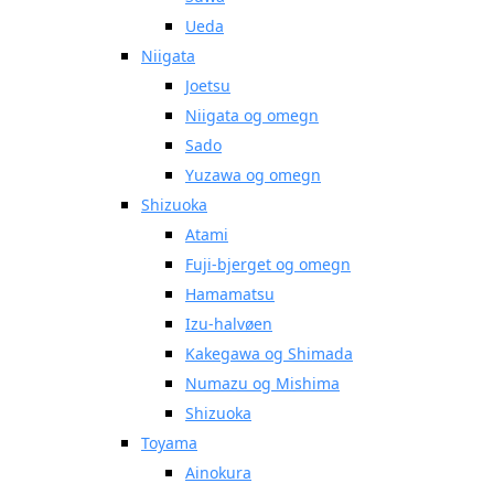
Ueda
Niigata
Joetsu
Niigata og omegn
Sado
Yuzawa og omegn
Shizuoka
Atami
Fuji-bjerget og omegn
Hamamatsu
Izu-halvøen
Kakegawa og Shimada
Numazu og Mishima
Shizuoka
Toyama
Ainokura