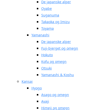
De japanske alper
Oyabe
Suganuma
Takaoka og Imizu
Toyama
Yamanashi
De japanske alper
Fuji-bjerget og omegn
Hokuto
Kofu og omegn
Otsuki
Yamanashi & Koshu
Kansai
Hyogo
Asago og omegn
Avaji
Himeji og omegn