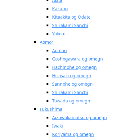
Akita
Kazuno
Kitaakita og Odate
Shirakami Sanchi
Yokote
Aomori
Aomori
Goshogawara og omegn
Hachinohe og omegn
Hirosaki og omegn
Sannohe og omegn
Shirakami Sanchi
Towada og omegn
Fukushima
Aizuwakamatsu og omegn
Iwaki
Koriyama og omegn