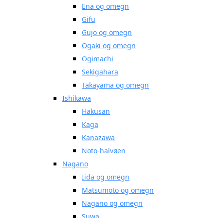
Ena og omegn
Gifu
Gujo og omegn
Ogaki og omegn
Ogimachi
Sekigahara
Takayama og omegn
Ishikawa
Hakusan
Kaga
Kanazawa
Noto-halvøen
Nagano
Iida og omegn
Matsumoto og omegn
Nagano og omegn
Suwa