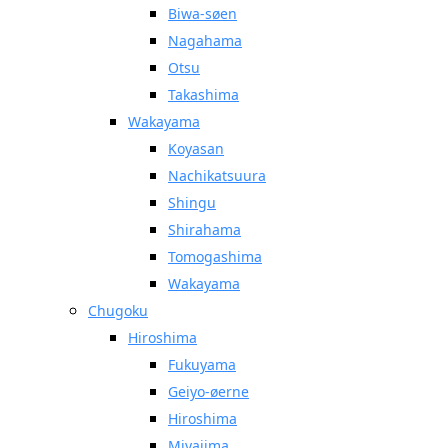
Biwa-søen
Nagahama
Otsu
Takashima
Wakayama
Koyasan
Nachikatsuura
Shingu
Shirahama
Tomogashima
Wakayama
Chugoku
Hiroshima
Fukuyama
Geiyo-øerne
Hiroshima
Miyajima