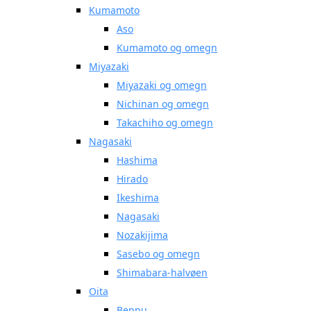
Kumamoto
Aso
Kumamoto og omegn
Miyazaki
Miyazaki og omegn
Nichinan og omegn
Takachiho og omegn
Nagasaki
Hashima
Hirado
Ikeshima
Nagasaki
Nozakijima
Sasebo og omegn
Shimabara-halvøen
Oita
Beppu