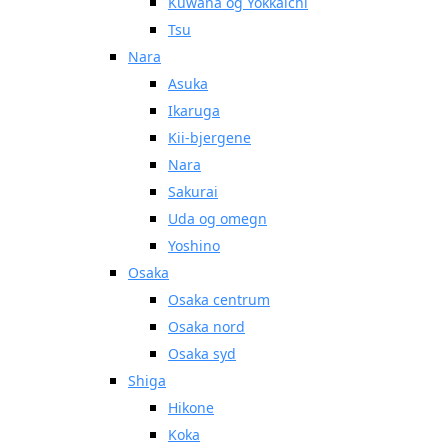
Kuwana og Yokkaichi
Tsu
Nara
Asuka
Ikaruga
Kii-bjergene
Nara
Sakurai
Uda og omegn
Yoshino
Osaka
Osaka centrum
Osaka nord
Osaka syd
Shiga
Hikone
Koka