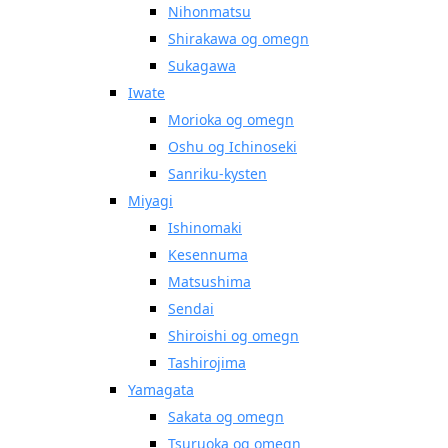
Nihonmatsu
Shirakawa og omegn
Sukagawa
Iwate
Morioka og omegn
Oshu og Ichinoseki
Sanriku-kysten
Miyagi
Ishinomaki
Kesennuma
Matsushima
Sendai
Shiroishi og omegn
Tashirojima
Yamagata
Sakata og omegn
Tsuruoka og omegn