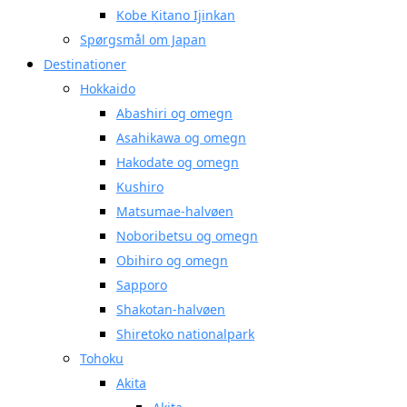
Kobe Kitano Ijinkan
Spørgsmål om Japan
Destinationer
Hokkaido
Abashiri og omegn
Asahikawa og omegn
Hakodate og omegn
Kushiro
Matsumae-halvøen
Noboribetsu og omegn
Obihiro og omegn
Sapporo
Shakotan-halvøen
Shiretoko nationalpark
Tohoku
Akita