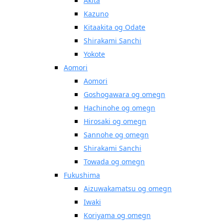
Akita
Kazuno
Kitaakita og Odate
Shirakami Sanchi
Yokote
Aomori
Aomori
Goshogawara og omegn
Hachinohe og omegn
Hirosaki og omegn
Sannohe og omegn
Shirakami Sanchi
Towada og omegn
Fukushima
Aizuwakamatsu og omegn
Iwaki
Koriyama og omegn