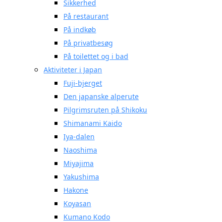
Sikkerhed
På restaurant
På indkøb
På privatbesøg
På toilettet og i bad
Aktiviteter i Japan
Fuji-bjerget
Den japanske alperute
Pilgrimsruten på Shikoku
Shimanami Kaido
Iya-dalen
Naoshima
Miyajima
Yakushima
Hakone
Koyasan
Kumano Kodo