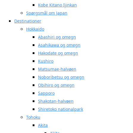
Kobe Kitano Ijinkan
Spørgsmål om Japan
Destinationer
Hokkaido
Abashiri og omegn
Asahikawa og omegn
Hakodate og omegn
Kushiro
Matsumae-halvøen
Noboribetsu og omegn
Obihiro og omegn
Sapporo
Shakotan-halvøen
Shiretoko nationalpark
Tohoku
Akita