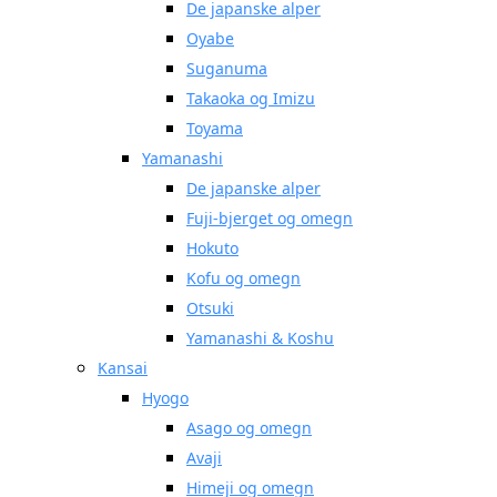
De japanske alper
Oyabe
Suganuma
Takaoka og Imizu
Toyama
Yamanashi
De japanske alper
Fuji-bjerget og omegn
Hokuto
Kofu og omegn
Otsuki
Yamanashi & Koshu
Kansai
Hyogo
Asago og omegn
Avaji
Himeji og omegn