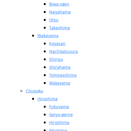
Biwa-søen
Nagahama
Otsu
Takashima
Wakayama
Koyasan
Nachikatsuura
Shingu
Shirahama
Tomogashima
Wakayama
Chugoku
Hiroshima
Fukuyama
Geiyo-øerne
Hiroshima
Miyajima