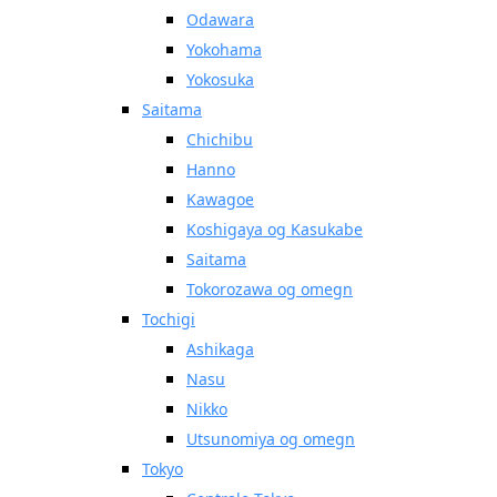
Odawara
Yokohama
Yokosuka
Saitama
Chichibu
Hanno
Kawagoe
Koshigaya og Kasukabe
Saitama
Tokorozawa og omegn
Tochigi
Ashikaga
Nasu
Nikko
Utsunomiya og omegn
Tokyo