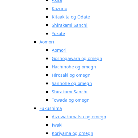
Akita
Kazuno
Kitaakita og Odate
Shirakami Sanchi
Yokote
Aomori
Aomori
Goshogawara og omegn
Hachinohe og omegn
Hirosaki og omegn
Sannohe og omegn
Shirakami Sanchi
Towada og omegn
Fukushima
Aizuwakamatsu og omegn
Iwaki
Koriyama og omegn