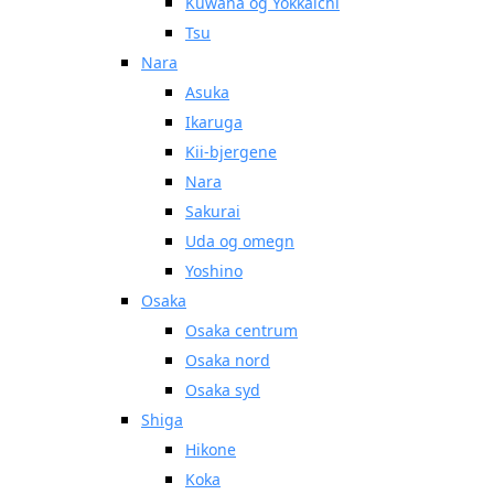
Kuwana og Yokkaichi
Tsu
Nara
Asuka
Ikaruga
Kii-bjergene
Nara
Sakurai
Uda og omegn
Yoshino
Osaka
Osaka centrum
Osaka nord
Osaka syd
Shiga
Hikone
Koka