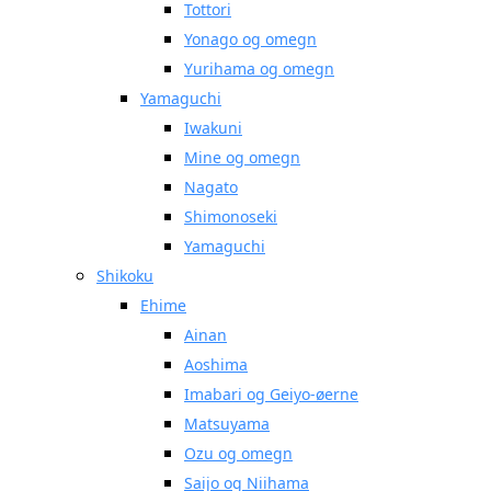
Tottori
Yonago og omegn
Yurihama og omegn
Yamaguchi
Iwakuni
Mine og omegn
Nagato
Shimonoseki
Yamaguchi
Shikoku
Ehime
Ainan
Aoshima
Imabari og Geiyo-øerne
Matsuyama
Ozu og omegn
Saijo og Niihama