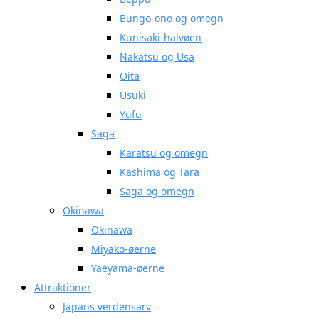
Bungo-ono og omegn
Kunisaki-halvøen
Nakatsu og Usa
Oita
Usuki
Yufu
Saga
Karatsu og omegn
Kashima og Tara
Saga og omegn
Okinawa
Okinawa
Miyako-øerne
Yaeyama-øerne
Attraktioner
Japans verdensarv