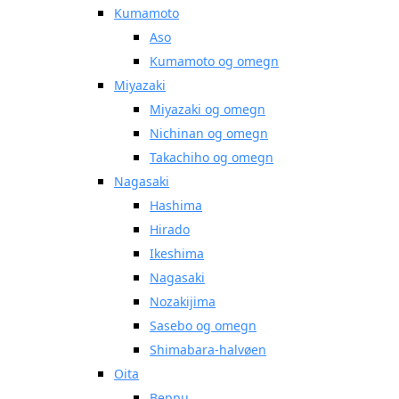
Kumamoto
Aso
Kumamoto og omegn
Miyazaki
Miyazaki og omegn
Nichinan og omegn
Takachiho og omegn
Nagasaki
Hashima
Hirado
Ikeshima
Nagasaki
Nozakijima
Sasebo og omegn
Shimabara-halvøen
Oita
Beppu