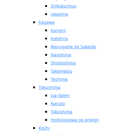
Shikokuchuo
Uwajima
Kagawa
Kanonji
Kotohira
Marugame og Sakaide
Naoshima
Shodoshima
Takamatsu
Teshima
Tokushima
Iya-dalen
Naruto
Tokushima
Yoshinogawa og omegn
Kochi