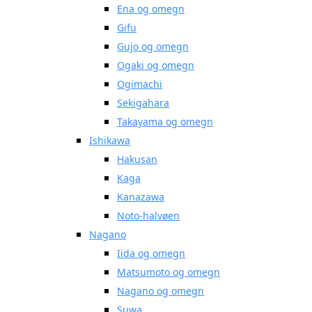
Ena og omegn
Gifu
Gujo og omegn
Ogaki og omegn
Ogimachi
Sekigahara
Takayama og omegn
Ishikawa
Hakusan
Kaga
Kanazawa
Noto-halvøen
Nagano
Iida og omegn
Matsumoto og omegn
Nagano og omegn
Suwa