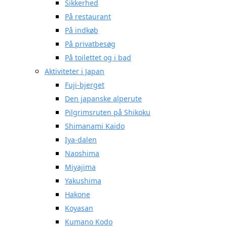
Sikkerhed
På restaurant
På indkøb
På privatbesøg
På toilettet og i bad
Aktiviteter i Japan
Fuji-bjerget
Den japanske alperute
Pilgrimsruten på Shikoku
Shimanami Kaido
Iya-dalen
Naoshima
Miyajima
Yakushima
Hakone
Koyasan
Kumano Kodo