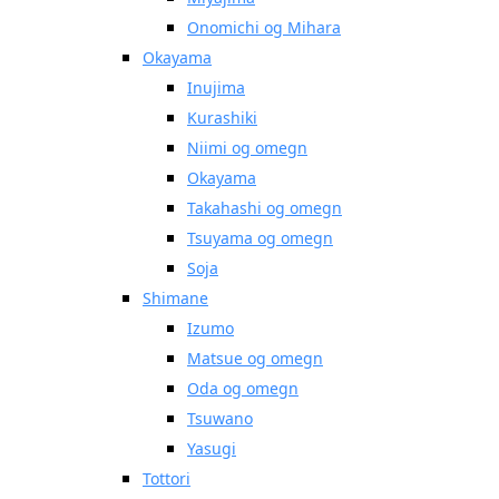
Onomichi og Mihara
Okayama
Inujima
Kurashiki
Niimi og omegn
Okayama
Takahashi og omegn
Tsuyama og omegn
Soja
Shimane
Izumo
Matsue og omegn
Oda og omegn
Tsuwano
Yasugi
Tottori