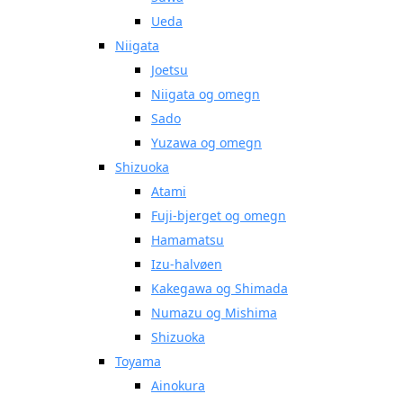
Ueda
Niigata
Joetsu
Niigata og omegn
Sado
Yuzawa og omegn
Shizuoka
Atami
Fuji-bjerget og omegn
Hamamatsu
Izu-halvøen
Kakegawa og Shimada
Numazu og Mishima
Shizuoka
Toyama
Ainokura