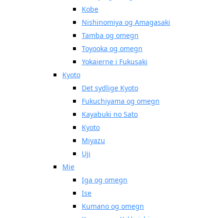
Kobe
Nishinomiya og Amagasaki
Tamba og omegn
Toyooka og omegn
Yokaierne i Fukusaki
Kyoto
Det sydlige Kyoto
Fukuchiyama og omegn
Kayabuki no Sato
Kyoto
Miyazu
Uji
Mie
Iga og omegn
Ise
Kumano og omegn