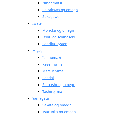
Nihonmatsu
Shirakawa og omegn
Sukagawa
Iwate
Morioka og omegn
Oshu og Ichinoseki
Sanriku-kysten
Miyagi
Ishinomaki
Kesennuma
Matsushima
Sendai
Shiroishi og omegn
Tashirojima
Yamagata
Sakata og omegn
Tsuruoka og omegn