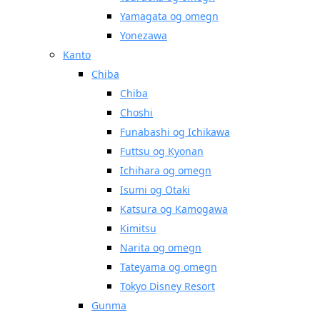
Yamagata og omegn
Yonezawa
Kanto
Chiba
Chiba
Choshi
Funabashi og Ichikawa
Futtsu og Kyonan
Ichihara og omegn
Isumi og Otaki
Katsura og Kamogawa
Kimitsu
Narita og omegn
Tateyama og omegn
Tokyo Disney Resort
Gunma