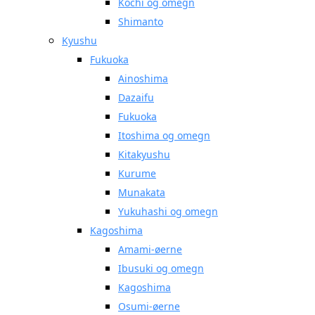
Kochi og omegn
Shimanto
Kyushu
Fukuoka
Ainoshima
Dazaifu
Fukuoka
Itoshima og omegn
Kitakyushu
Kurume
Munakata
Yukuhashi og omegn
Kagoshima
Amami-øerne
Ibusuki og omegn
Kagoshima
Osumi-øerne