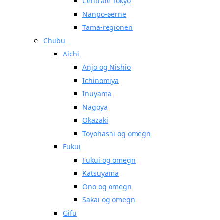
Centrale Tokyo
Nanpo-øerne
Tama-regionen
Chubu
Aichi
Anjo og Nishio
Ichinomiya
Inuyama
Nagoya
Okazaki
Toyohashi og omegn
Fukui
Fukui og omegn
Katsuyama
Ono og omegn
Sakai og omegn
Gifu