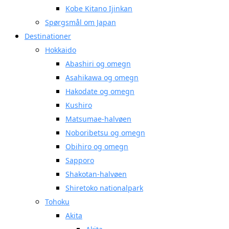
Kobe Kitano Ijinkan
Spørgsmål om Japan
Destinationer
Hokkaido
Abashiri og omegn
Asahikawa og omegn
Hakodate og omegn
Kushiro
Matsumae-halvøen
Noboribetsu og omegn
Obihiro og omegn
Sapporo
Shakotan-halvøen
Shiretoko nationalpark
Tohoku
Akita