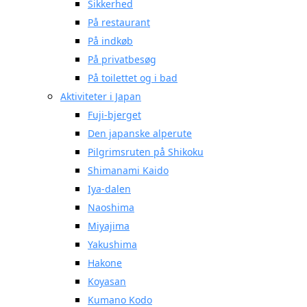
Sikkerhed
På restaurant
På indkøb
På privatbesøg
På toilettet og i bad
Aktiviteter i Japan
Fuji-bjerget
Den japanske alperute
Pilgrimsruten på Shikoku
Shimanami Kaido
Iya-dalen
Naoshima
Miyajima
Yakushima
Hakone
Koyasan
Kumano Kodo