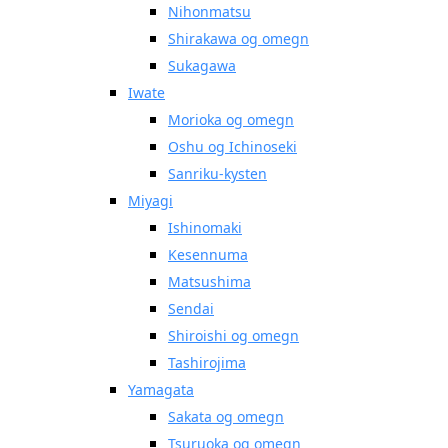
Nihonmatsu
Shirakawa og omegn
Sukagawa
Iwate
Morioka og omegn
Oshu og Ichinoseki
Sanriku-kysten
Miyagi
Ishinomaki
Kesennuma
Matsushima
Sendai
Shiroishi og omegn
Tashirojima
Yamagata
Sakata og omegn
Tsuruoka og omegn