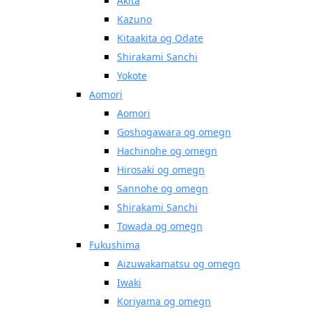
Akita
Kazuno
Kitaakita og Odate
Shirakami Sanchi
Yokote
Aomori
Aomori
Goshogawara og omegn
Hachinohe og omegn
Hirosaki og omegn
Sannohe og omegn
Shirakami Sanchi
Towada og omegn
Fukushima
Aizuwakamatsu og omegn
Iwaki
Koriyama og omegn