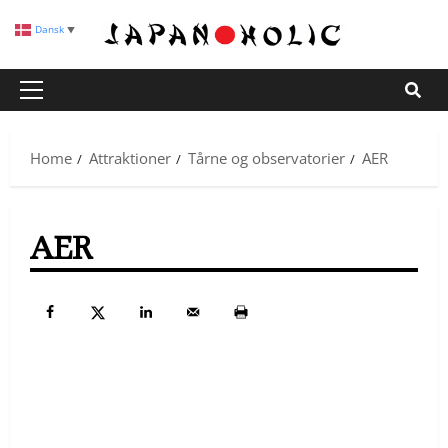
Skip
Dansk
▼
to
content
Primary
Menu
Home
Attraktioner
Tårne og observatorier
AER
AER