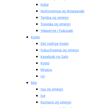
Kobe
Nishinomiya og Amagasaki
Tamba og omegn
Toyooka og omegn
Yokaierne i Fukusaki
Kyoto
Det sydlige Kyoto
Fukuchiyama og omegn
Kayabuki no Sato
Kyoto
Miyazu
Uji
Mie
Iga og omegn
Ise
Kumano og omegn