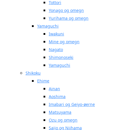
Tottori
Yonago og omegn
Yurihama og omegn
Yamaguchi
Iwakuni
Mine og omegn
Nagato
Shimonoseki
Yamaguchi
Shikoku
Ehime
Ainan
Aoshima
Imabari og Geiyo-øerne
Matsuyama
Ozu og omegn
Saijo og Niihama