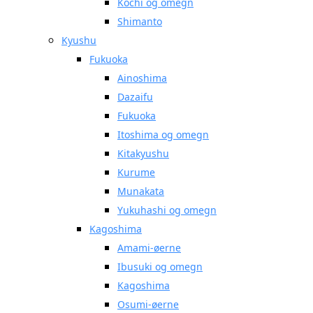
Kochi og omegn
Shimanto
Kyushu
Fukuoka
Ainoshima
Dazaifu
Fukuoka
Itoshima og omegn
Kitakyushu
Kurume
Munakata
Yukuhashi og omegn
Kagoshima
Amami-øerne
Ibusuki og omegn
Kagoshima
Osumi-øerne