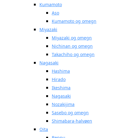
Kumamoto
Aso
Kumamoto og omegn
Miyazaki
Miyazaki og omegn
Nichinan og omegn
Takachiho og omegn
Nagasaki
Hashima
Hirado
Ikeshima
Nagasaki
Nozakijima
Sasebo og omegn
Shimabara-halvøen
Oita
Beppu