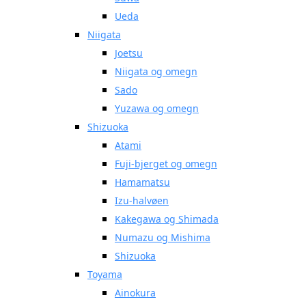
Ueda
Niigata
Joetsu
Niigata og omegn
Sado
Yuzawa og omegn
Shizuoka
Atami
Fuji-bjerget og omegn
Hamamatsu
Izu-halvøen
Kakegawa og Shimada
Numazu og Mishima
Shizuoka
Toyama
Ainokura