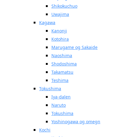
Shikokuchuo
Uwajima
Kagawa
Kanonji
Kotohira
Marugame og Sakaide
Naoshima
Shodoshima
Takamatsu
Teshima
Tokushima
Iya-dalen
Naruto
Tokushima
Yoshinogawa og omegn
Kochi