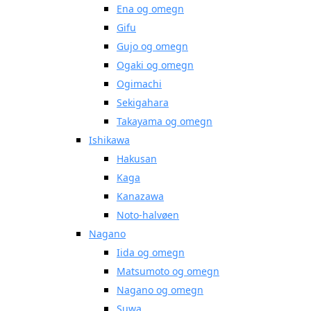
Ena og omegn
Gifu
Gujo og omegn
Ogaki og omegn
Ogimachi
Sekigahara
Takayama og omegn
Ishikawa
Hakusan
Kaga
Kanazawa
Noto-halvøen
Nagano
Iida og omegn
Matsumoto og omegn
Nagano og omegn
Suwa