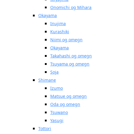
Onomichi og Mihara
Okayama
Inujima
Kurashiki
Niimi og omegn
Okayama
Takahashi og omegn
Tsuyama og omegn
Soja
Shimane
Izumo
Matsue og omegn
Oda og omegn
Tsuwano
Yasugi
Tottori