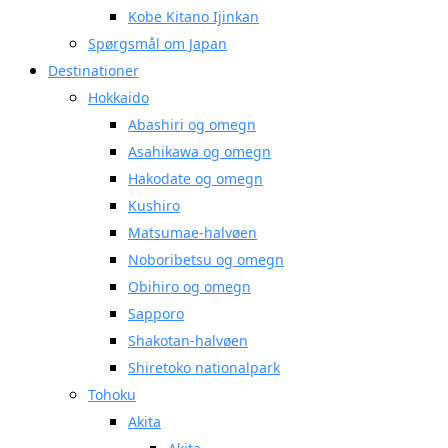
Kobe Kitano Ijinkan
Spørgsmål om Japan
Destinationer
Hokkaido
Abashiri og omegn
Asahikawa og omegn
Hakodate og omegn
Kushiro
Matsumae-halvøen
Noboribetsu og omegn
Obihiro og omegn
Sapporo
Shakotan-halvøen
Shiretoko nationalpark
Tohoku
Akita