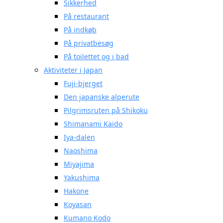
Sikkerhed
På restaurant
På indkøb
På privatbesøg
På toilettet og i bad
Aktiviteter i Japan
Fuji-bjerget
Den japanske alperute
Pilgrimsruten på Shikoku
Shimanami Kaido
Iya-dalen
Naoshima
Miyajima
Yakushima
Hakone
Koyasan
Kumano Kodo