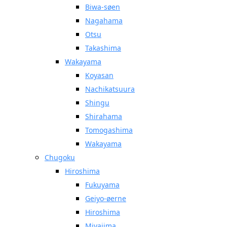
Biwa-søen
Nagahama
Otsu
Takashima
Wakayama
Koyasan
Nachikatsuura
Shingu
Shirahama
Tomogashima
Wakayama
Chugoku
Hiroshima
Fukuyama
Geiyo-øerne
Hiroshima
Miyajima