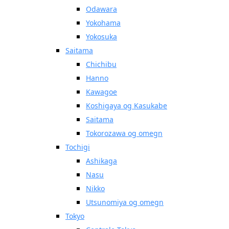
Odawara
Yokohama
Yokosuka
Saitama
Chichibu
Hanno
Kawagoe
Koshigaya og Kasukabe
Saitama
Tokorozawa og omegn
Tochigi
Ashikaga
Nasu
Nikko
Utsunomiya og omegn
Tokyo