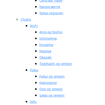
Centrale Tokyo
Nanpo-øerne
Tama-regionen
Chubu
Aichi
Anjo og Nishio
Ichinomiya
Inuyama
Nagoya
Okazaki
Toyohashi og omegn
Fukui
Fukui og omegn
Katsuyama
Ono og omegn
Sakai og omegn
Gifu