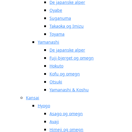
De japanske alper
Oyabe
Suganuma
Takaoka og Imizu
Toyama
Yamanashi
De japanske alper
Fuji-bjerget og omegn
Hokuto
Kofu og omegn
Otsuki
Yamanashi & Koshu
Kansai
Hyogo
Asago og omegn
Avaji
Himeji og omegn