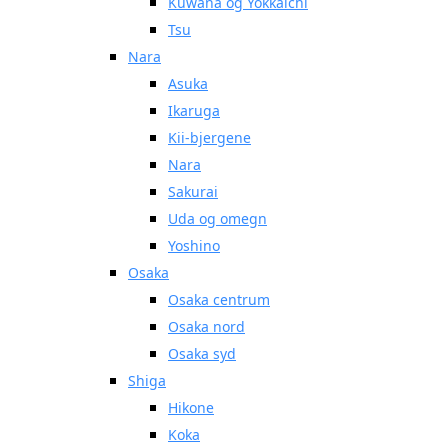
Kuwana og Yokkaichi
Tsu
Nara
Asuka
Ikaruga
Kii-bjergene
Nara
Sakurai
Uda og omegn
Yoshino
Osaka
Osaka centrum
Osaka nord
Osaka syd
Shiga
Hikone
Koka