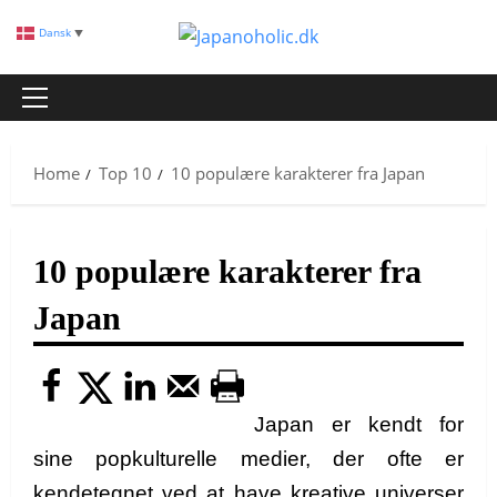
Skip
Dansk
▼
to
content
Primary
Menu
Home
Top 10
10 populære karakterer fra Japan
10 populære karakterer fra
Japan
Japan er kendt for
sine popkulturelle medier, der ofte er
kendetegnet ved at have kreative universer