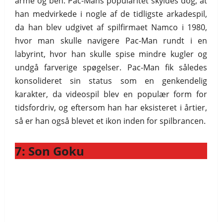
arme og ben. Pac-Mans popularitet skyldes dog, at
han medvirkede i nogle af de tidligste arkadespil,
da han blev udgivet af spilfirmaet Namco i 1980,
hvor man skulle navigere Pac-Man rundt i en
labyrint, hvor han skulle spise mindre kugler og
undgå farverige spøgelser. Pac-Man fik således
konsolideret sin status som en genkendelig
karakter, da videospil blev en populær form for
tidsfordriv, og eftersom han har eksisteret i årtier,
så er han også blevet et ikon inden for spilbrancen.
7: Son Goku