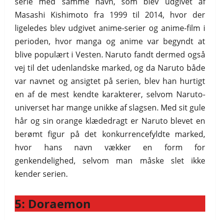
serie med samme navn, som blev udgivet af
Masashi Kishimoto fra 1999 til 2014, hvor der
ligeledes blev udgivet anime-serier og anime-film i
perioden, hvor manga og anime var begyndt at
blive populært i Vesten. Naruto fandt dermed også
vej til det udenlandske marked, og da Naruto både
var navnet og ansigtet på serien, blev han hurtigt
en af de mest kendte karakterer, selvom Naruto-
universet har mange unikke af slagsen. Med sit gule
hår og sin orange klædedragt er Naruto blevet en
berømt figur på det konkurrencefyldte marked,
hvor hans navn vækker en form for
genkendelighed, selvom man måske slet ikke
kender serien.
5: Doraemon