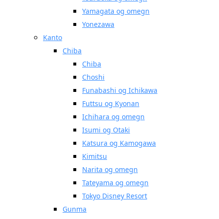
Yamagata og omegn
Yonezawa
Kanto
Chiba
Chiba
Choshi
Funabashi og Ichikawa
Futtsu og Kyonan
Ichihara og omegn
Isumi og Otaki
Katsura og Kamogawa
Kimitsu
Narita og omegn
Tateyama og omegn
Tokyo Disney Resort
Gunma