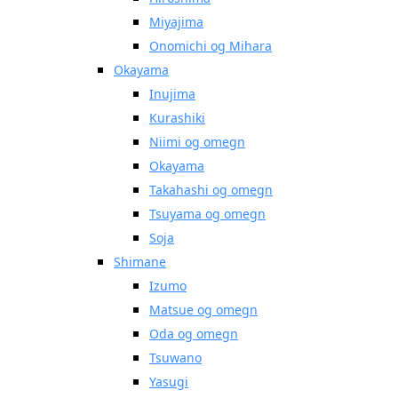
Miyajima
Onomichi og Mihara
Okayama
Inujima
Kurashiki
Niimi og omegn
Okayama
Takahashi og omegn
Tsuyama og omegn
Soja
Shimane
Izumo
Matsue og omegn
Oda og omegn
Tsuwano
Yasugi