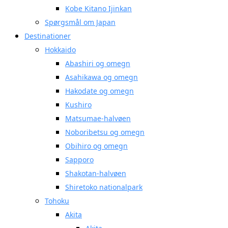
Kobe Kitano Ijinkan
Spørgsmål om Japan
Destinationer
Hokkaido
Abashiri og omegn
Asahikawa og omegn
Hakodate og omegn
Kushiro
Matsumae-halvøen
Noboribetsu og omegn
Obihiro og omegn
Sapporo
Shakotan-halvøen
Shiretoko nationalpark
Tohoku
Akita