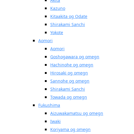
Akita
Kazuno
Kitaakita og Odate
Shirakami Sanchi
Yokote
Aomori
Aomori
Goshogawara og omegn
Hachinohe og omegn
Hirosaki og omegn
Sannohe og omegn
Shirakami Sanchi
Towada og omegn
Fukushima
Aizuwakamatsu og omegn
Iwaki
Koriyama og omegn