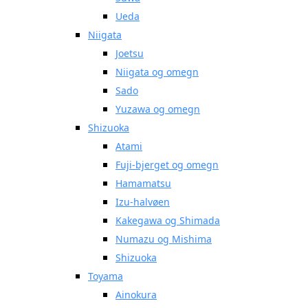
Ueda
Niigata
Joetsu
Niigata og omegn
Sado
Yuzawa og omegn
Shizuoka
Atami
Fuji-bjerget og omegn
Hamamatsu
Izu-halvøen
Kakegawa og Shimada
Numazu og Mishima
Shizuoka
Toyama
Ainokura