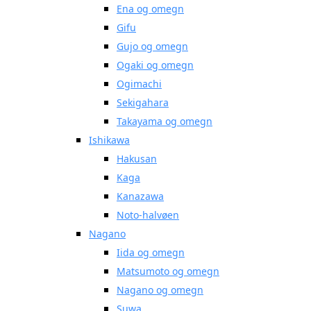
Ena og omegn
Gifu
Gujo og omegn
Ogaki og omegn
Ogimachi
Sekigahara
Takayama og omegn
Ishikawa
Hakusan
Kaga
Kanazawa
Noto-halvøen
Nagano
Iida og omegn
Matsumoto og omegn
Nagano og omegn
Suwa