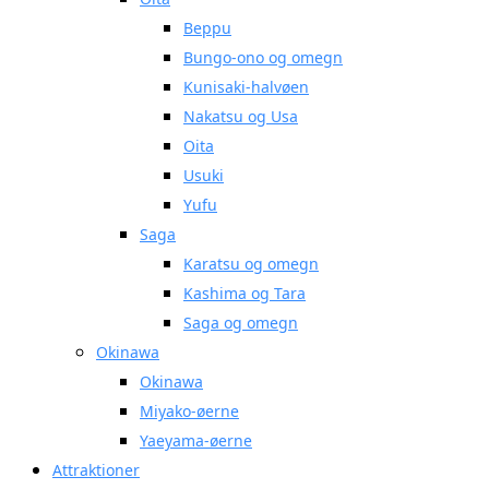
Beppu
Bungo-ono og omegn
Kunisaki-halvøen
Nakatsu og Usa
Oita
Usuki
Yufu
Saga
Karatsu og omegn
Kashima og Tara
Saga og omegn
Okinawa
Okinawa
Miyako-øerne
Yaeyama-øerne
Attraktioner