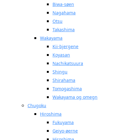
Biwa-søen
Nagahama
Otsu
Takashima
Wakayama
Kii-bjergene
Koyasan
Nachikatsuura
Shingu
Shirahama
Tomogashima
Wakayama og omegn
Chugoku
Hiroshima
Fukuyama
Geiyo-øerne
Hiroshima