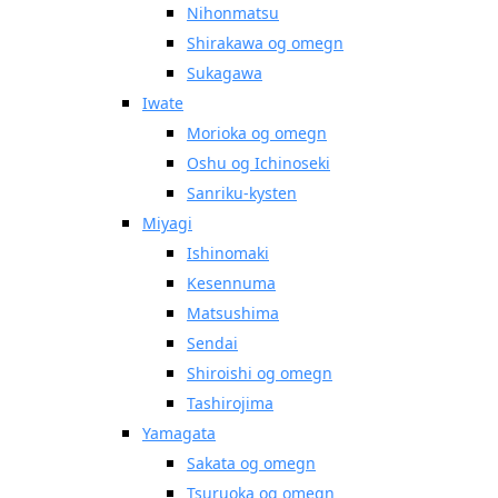
Nihonmatsu
Shirakawa og omegn
Sukagawa
Iwate
Morioka og omegn
Oshu og Ichinoseki
Sanriku-kysten
Miyagi
Ishinomaki
Kesennuma
Matsushima
Sendai
Shiroishi og omegn
Tashirojima
Yamagata
Sakata og omegn
Tsuruoka og omegn