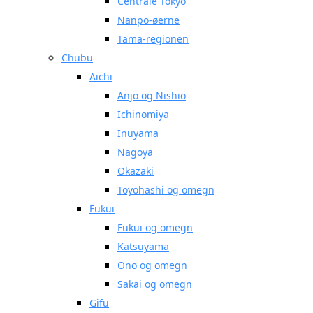
Centrale Tokyo
Nanpo-øerne
Tama-regionen
Chubu
Aichi
Anjo og Nishio
Ichinomiya
Inuyama
Nagoya
Okazaki
Toyohashi og omegn
Fukui
Fukui og omegn
Katsuyama
Ono og omegn
Sakai og omegn
Gifu