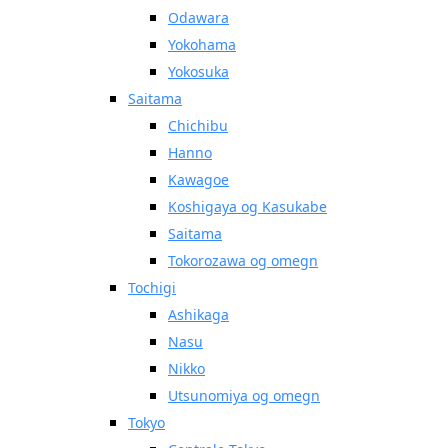
Odawara
Yokohama
Yokosuka
Saitama
Chichibu
Hanno
Kawagoe
Koshigaya og Kasukabe
Saitama
Tokorozawa og omegn
Tochigi
Ashikaga
Nasu
Nikko
Utsunomiya og omegn
Tokyo