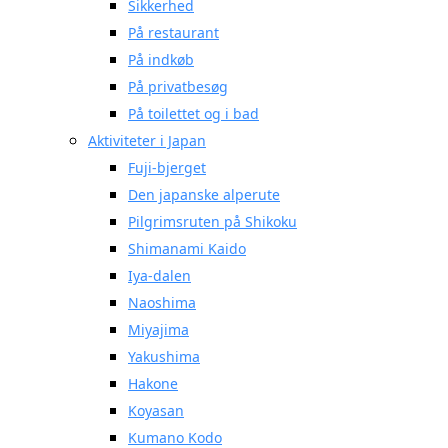
Sikkerhed
På restaurant
På indkøb
På privatbesøg
På toilettet og i bad
Aktiviteter i Japan
Fuji-bjerget
Den japanske alperute
Pilgrimsruten på Shikoku
Shimanami Kaido
Iya-dalen
Naoshima
Miyajima
Yakushima
Hakone
Koyasan
Kumano Kodo