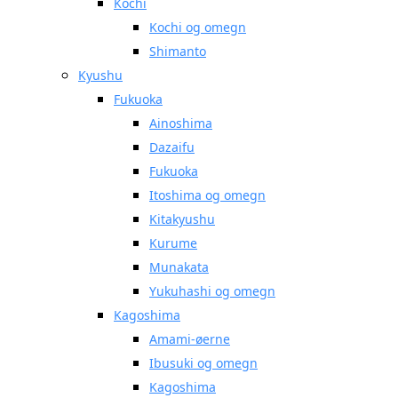
Kochi
Kochi og omegn
Shimanto
Kyushu
Fukuoka
Ainoshima
Dazaifu
Fukuoka
Itoshima og omegn
Kitakyushu
Kurume
Munakata
Yukuhashi og omegn
Kagoshima
Amami-øerne
Ibusuki og omegn
Kagoshima