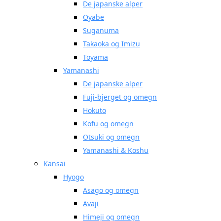
De japanske alper
Oyabe
Suganuma
Takaoka og Imizu
Toyama
Yamanashi
De japanske alper
Fuji-bjerget og omegn
Hokuto
Kofu og omegn
Otsuki og omegn
Yamanashi & Koshu
Kansai
Hyogo
Asago og omegn
Avaji
Himeji og omegn