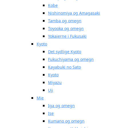
Kobe
Nishinomiya og Amagasaki
Tamba og omegn
Toyooka og omegn
Yokaierne i Fukusaki
Kyoto
Det sydlige Kyoto
Fukuchiyama og omegn
Kayabuki no Sato
Kyoto
Miyazu
Uji
Mie
Iga og omegn
Ise
Kumano og omegn