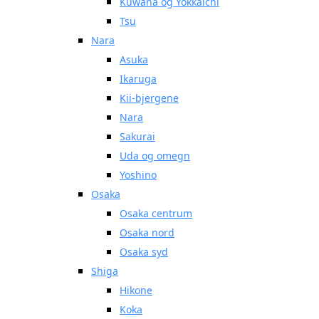
Kuwana og Yokkaichi
Tsu
Nara
Asuka
Ikaruga
Kii-bjergene
Nara
Sakurai
Uda og omegn
Yoshino
Osaka
Osaka centrum
Osaka nord
Osaka syd
Shiga
Hikone
Koka