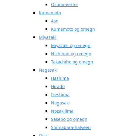
Osumi-øerne
Kumamoto
Aso
Kumamoto og omegn
Miyazaki
Miyazaki og omegn
Nichinan og omegn
Takachiho og omegn
Nagasaki
Hashima
Hirado
Ikeshima
Nagasaki
Nozakijima
Sasebo og omegn
Shimabara-halvøen
Oita