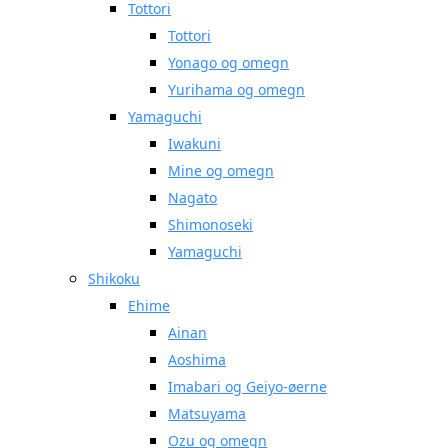
Tottori
Tottori
Yonago og omegn
Yurihama og omegn
Yamaguchi
Iwakuni
Mine og omegn
Nagato
Shimonoseki
Yamaguchi
Shikoku
Ehime
Ainan
Aoshima
Imabari og Geiyo-øerne
Matsuyama
Ozu og omegn