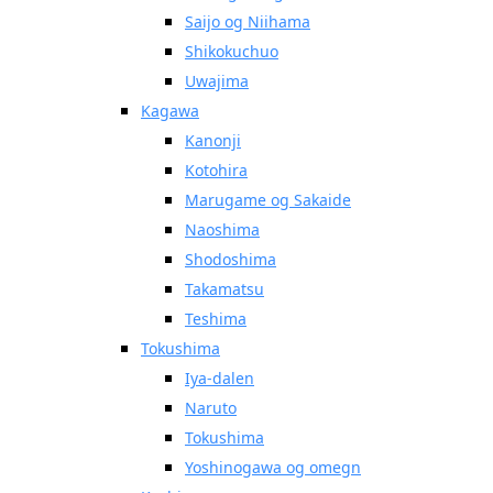
Saijo og Niihama
Shikokuchuo
Uwajima
Kagawa
Kanonji
Kotohira
Marugame og Sakaide
Naoshima
Shodoshima
Takamatsu
Teshima
Tokushima
Iya-dalen
Naruto
Tokushima
Yoshinogawa og omegn