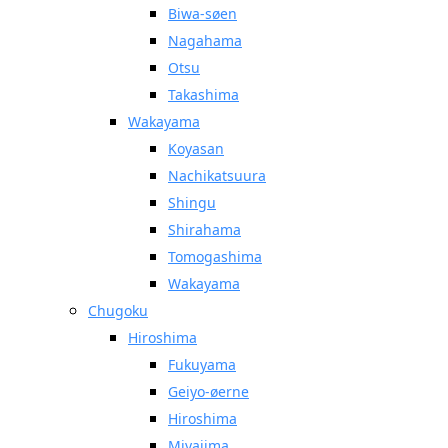
Biwa-søen
Nagahama
Otsu
Takashima
Wakayama
Koyasan
Nachikatsuura
Shingu
Shirahama
Tomogashima
Wakayama
Chugoku
Hiroshima
Fukuyama
Geiyo-øerne
Hiroshima
Miyajima