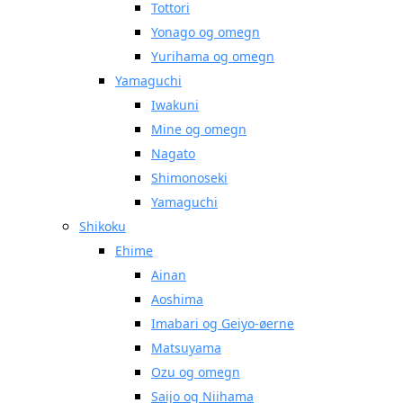
Tottori
Yonago og omegn
Yurihama og omegn
Yamaguchi
Iwakuni
Mine og omegn
Nagato
Shimonoseki
Yamaguchi
Shikoku
Ehime
Ainan
Aoshima
Imabari og Geiyo-øerne
Matsuyama
Ozu og omegn
Saijo og Niihama