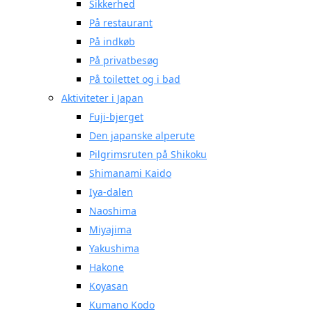
Sikkerhed
På restaurant
På indkøb
På privatbesøg
På toilettet og i bad
Aktiviteter i Japan
Fuji-bjerget
Den japanske alperute
Pilgrimsruten på Shikoku
Shimanami Kaido
Iya-dalen
Naoshima
Miyajima
Yakushima
Hakone
Koyasan
Kumano Kodo