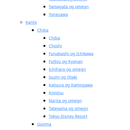
Yamagata og omegn
Yonezawa
Kanto
Chiba
Chiba
Choshi
Funabashi og Ichikawa
Futtsu og Kyonan
Ichihara og omegn
Isumi og Otaki
Katsura og Kamogawa
Kimitsu
Narita og omegn
Tateyama og omegn
Tokyo Disney Resort
Gunma