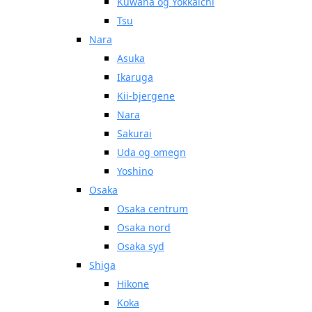
Kuwana og Yokkaichi
Tsu
Nara
Asuka
Ikaruga
Kii-bjergene
Nara
Sakurai
Uda og omegn
Yoshino
Osaka
Osaka centrum
Osaka nord
Osaka syd
Shiga
Hikone
Koka