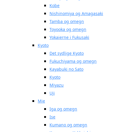
Kobe
Nishinomiya og Amagasaki
Tamba og omegn
Toyooka og omegn
Yokaierne i Fukusaki
Kyoto
Det sydlige Kyoto
Fukuchiyama og omegn
Kayabuki no Sato
Kyoto
Miyazu
Uji
Mie
Iga og omegn
Ise
Kumano og omegn