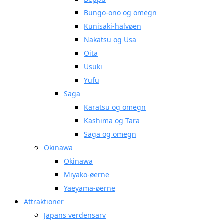
Bungo-ono og omegn
Kunisaki-halvøen
Nakatsu og Usa
Oita
Usuki
Yufu
Saga
Karatsu og omegn
Kashima og Tara
Saga og omegn
Okinawa
Okinawa
Miyako-øerne
Yaeyama-øerne
Attraktioner
Japans verdensarv