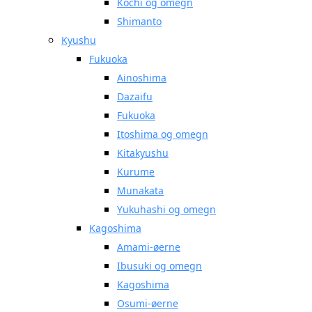
Kochi og omegn
Shimanto
Kyushu
Fukuoka
Ainoshima
Dazaifu
Fukuoka
Itoshima og omegn
Kitakyushu
Kurume
Munakata
Yukuhashi og omegn
Kagoshima
Amami-øerne
Ibusuki og omegn
Kagoshima
Osumi-øerne