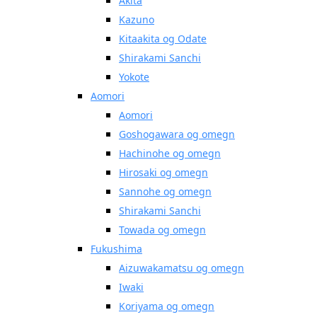
Akita
Kazuno
Kitaakita og Odate
Shirakami Sanchi
Yokote
Aomori
Aomori
Goshogawara og omegn
Hachinohe og omegn
Hirosaki og omegn
Sannohe og omegn
Shirakami Sanchi
Towada og omegn
Fukushima
Aizuwakamatsu og omegn
Iwaki
Koriyama og omegn