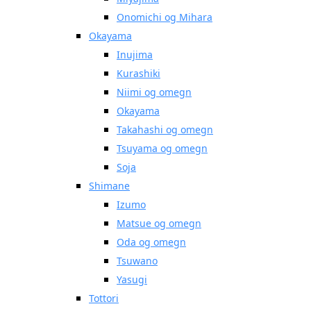
Onomichi og Mihara
Okayama
Inujima
Kurashiki
Niimi og omegn
Okayama
Takahashi og omegn
Tsuyama og omegn
Soja
Shimane
Izumo
Matsue og omegn
Oda og omegn
Tsuwano
Yasugi
Tottori