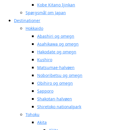
Kobe Kitano Ijinkan
Spørgsmål om Japan
Destinationer
Hokkaido
Abashiri og omegn
Asahikawa og omegn
Hakodate og omegn
Kushiro
Matsumae-halvøen
Noboribetsu og omegn
Obihiro og omegn
Sapporo
Shakotan-halvøen
Shiretoko nationalpark
Tohoku
Akita