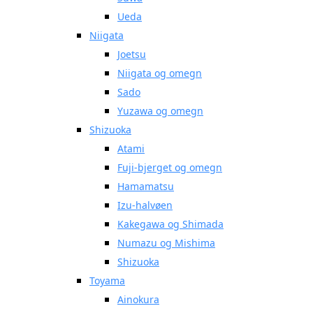
Ueda
Niigata
Joetsu
Niigata og omegn
Sado
Yuzawa og omegn
Shizuoka
Atami
Fuji-bjerget og omegn
Hamamatsu
Izu-halvøen
Kakegawa og Shimada
Numazu og Mishima
Shizuoka
Toyama
Ainokura