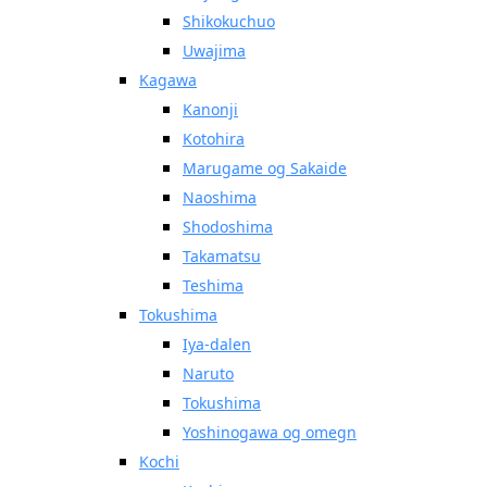
Shikokuchuo
Uwajima
Kagawa
Kanonji
Kotohira
Marugame og Sakaide
Naoshima
Shodoshima
Takamatsu
Teshima
Tokushima
Iya-dalen
Naruto
Tokushima
Yoshinogawa og omegn
Kochi