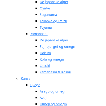
De japanske alper
Oyabe
Suganuma
Takaoka og Imizu
Toyama
Yamanashi
De japanske alper
Fuji-bjerget og omegn
Hokuto
Kofu og omegn
Otsuki
Yamanashi & Koshu
Kansai
Hyogo
Asago og omegn
Avaji
Himeji og omegn