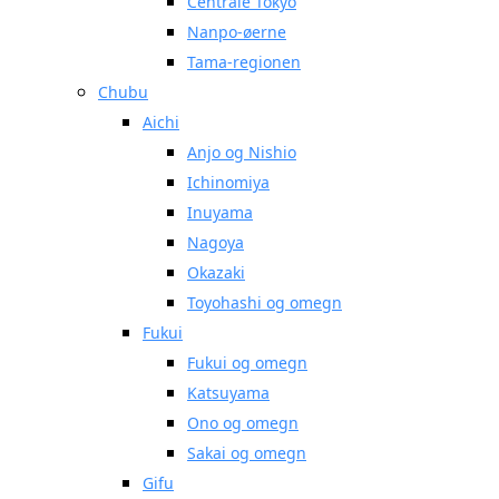
Centrale Tokyo
Nanpo-øerne
Tama-regionen
Chubu
Aichi
Anjo og Nishio
Ichinomiya
Inuyama
Nagoya
Okazaki
Toyohashi og omegn
Fukui
Fukui og omegn
Katsuyama
Ono og omegn
Sakai og omegn
Gifu