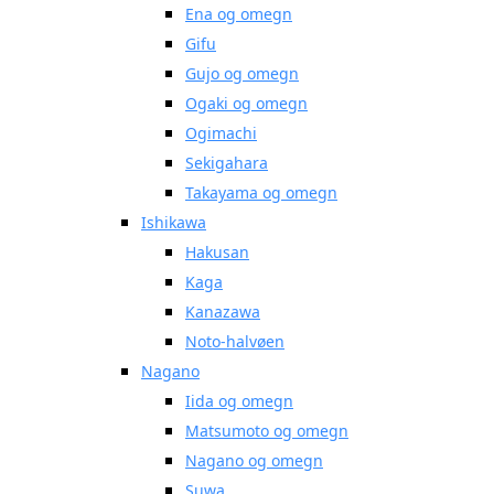
Ena og omegn
Gifu
Gujo og omegn
Ogaki og omegn
Ogimachi
Sekigahara
Takayama og omegn
Ishikawa
Hakusan
Kaga
Kanazawa
Noto-halvøen
Nagano
Iida og omegn
Matsumoto og omegn
Nagano og omegn
Suwa