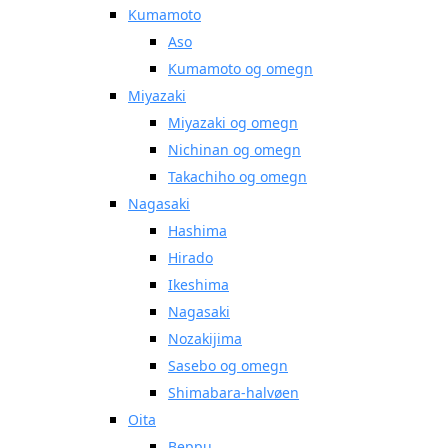
Kumamoto
Aso
Kumamoto og omegn
Miyazaki
Miyazaki og omegn
Nichinan og omegn
Takachiho og omegn
Nagasaki
Hashima
Hirado
Ikeshima
Nagasaki
Nozakijima
Sasebo og omegn
Shimabara-halvøen
Oita
Beppu