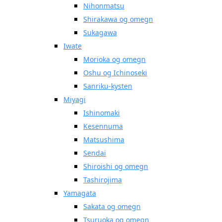
Nihonmatsu
Shirakawa og omegn
Sukagawa
Iwate
Morioka og omegn
Oshu og Ichinoseki
Sanriku-kysten
Miyagi
Ishinomaki
Kesennuma
Matsushima
Sendai
Shiroishi og omegn
Tashirojima
Yamagata
Sakata og omegn
Tsuruoka og omegn