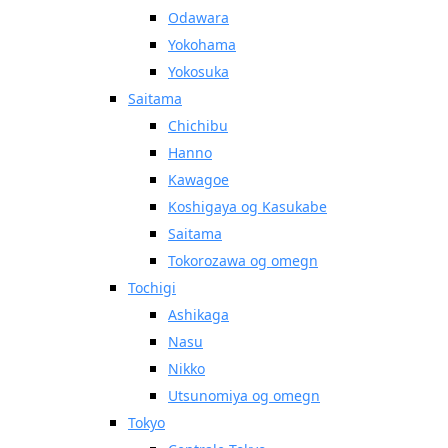
Odawara
Yokohama
Yokosuka
Saitama
Chichibu
Hanno
Kawagoe
Koshigaya og Kasukabe
Saitama
Tokorozawa og omegn
Tochigi
Ashikaga
Nasu
Nikko
Utsunomiya og omegn
Tokyo