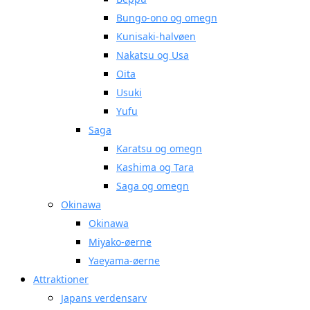
Bungo-ono og omegn
Kunisaki-halvøen
Nakatsu og Usa
Oita
Usuki
Yufu
Saga
Karatsu og omegn
Kashima og Tara
Saga og omegn
Okinawa
Okinawa
Miyako-øerne
Yaeyama-øerne
Attraktioner
Japans verdensarv