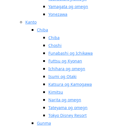
Yamagata og omegn
Yonezawa
Kanto
Chiba
Chiba
Choshi
Funabashi og Ichikawa
Futtsu og Kyonan
Ichihara og omegn
Isumi og Otaki
Katsura og Kamogawa
Kimitsu
Narita og omegn
Tateyama og omegn
Tokyo Disney Resort
Gunma