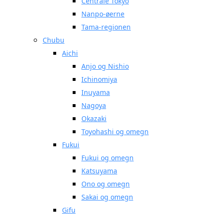
Centrale Tokyo
Nanpo-øerne
Tama-regionen
Chubu
Aichi
Anjo og Nishio
Ichinomiya
Inuyama
Nagoya
Okazaki
Toyohashi og omegn
Fukui
Fukui og omegn
Katsuyama
Ono og omegn
Sakai og omegn
Gifu