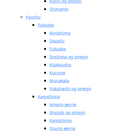
Kochi og omegn
Shimanto
Kyushu
Fukuoka
Ainoshima
Dazaifu
Fukuoka
Itoshima og omegn
Kitakyushu
Kurume
Munakata
Yukuhashi og omegn
Kagoshima
Amami-øerne
Ibusuki og omegn
Kagoshima
Osumi-øerne