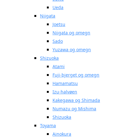
Ueda
Niigata
Joetsu
Niigata og omegn
Sado
Yuzawa og omegn
Shizuoka
Atami
Fuji-bjerget og omegn
Hamamatsu
Izu-halvøen
Kakegawa og Shimada
Numazu og Mishima
Shizuoka
Toyama
Ainokura