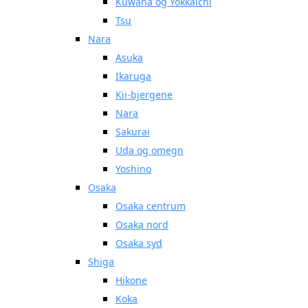
Kuwana og Yokkaichi
Tsu
Nara
Asuka
Ikaruga
Kii-bjergene
Nara
Sakurai
Uda og omegn
Yoshino
Osaka
Osaka centrum
Osaka nord
Osaka syd
Shiga
Hikone
Koka