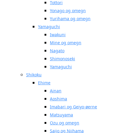
Tottori
Yonago og omegn
Yurihama og omegn
Yamaguchi
Iwakuni
Mine og omegn
Nagato
Shimonoseki
Yamaguchi
Shikoku
Ehime
Ainan
Aoshima
Imabari og Geiyo-øerne
Matsuyama
Ozu og omegn
Saijo og Niihama