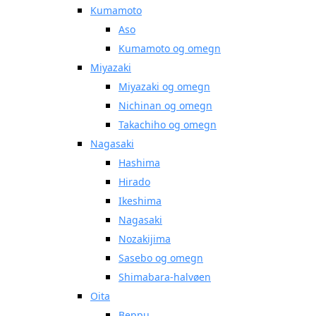
Kumamoto
Aso
Kumamoto og omegn
Miyazaki
Miyazaki og omegn
Nichinan og omegn
Takachiho og omegn
Nagasaki
Hashima
Hirado
Ikeshima
Nagasaki
Nozakijima
Sasebo og omegn
Shimabara-halvøen
Oita
Beppu