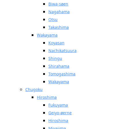
Biwa-søen
Nagahama
Otsu
Takashima
Wakayama
Koyasan
Nachikatsuura
Shingu
Shirahama
Tomogashima
Wakayama
Chugoku
Hiroshima
Fukuyama
Geiyo-øerne
Hiroshima
Miyajima