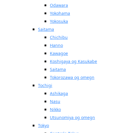
Odawara
Yokohama
Yokosuka
Saitama
Chichibu
Hanno
Kawagoe
Koshigaya og Kasukabe
Saitama
Tokorozawa og omegn
Tochigi
Ashikaga
Nasu
Nikko
Utsunomiya og omegn
Tokyo