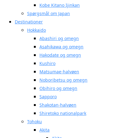
Kobe Kitano Ijinkan
Spørgsmål om Japan
Destinationer
Hokkaido
Abashiri og omegn
Asahikawa og omegn
Hakodate og omegn
Kushiro
Matsumae-halvøen
Noboribetsu og omegn
Obihiro og omegn
Sapporo
Shakotan-halvøen
Shiretoko nationalpark
Tohoku
Akita