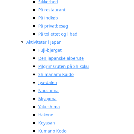
Sikkerhed
På restaurant
På indkøb
På privatbesøg
På toilettet og i bad
Aktiviteter i Japan
Fuji-bjerget
Den japanske alperute
Pilgrimsruten på Shikoku
Shimanami Kaido
Iya-dalen
Naoshima
Miyajima
Yakushima
Hakone
Koyasan
Kumano Kodo