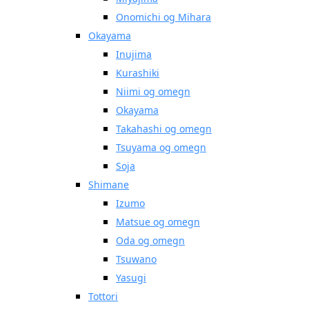
Onomichi og Mihara
Okayama
Inujima
Kurashiki
Niimi og omegn
Okayama
Takahashi og omegn
Tsuyama og omegn
Soja
Shimane
Izumo
Matsue og omegn
Oda og omegn
Tsuwano
Yasugi
Tottori