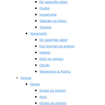
De japanske alper
Oyabe
Suganuma
Takaoka og Imizu
Toyama
Yamanashi
De japanske alper
Fuji-bjerget og omegn
Hokuto
Kofu og omegn
Otsuki
Yamanashi & Koshu
Kansai
Hyogo
Asago og omegn
Avaji
Himeji og omegn