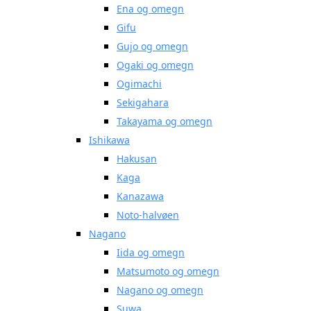
Ena og omegn
Gifu
Gujo og omegn
Ogaki og omegn
Ogimachi
Sekigahara
Takayama og omegn
Ishikawa
Hakusan
Kaga
Kanazawa
Noto-halvøen
Nagano
Iida og omegn
Matsumoto og omegn
Nagano og omegn
Suwa