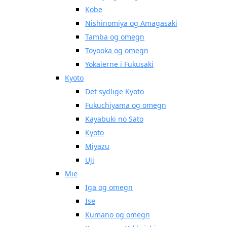
Kobe
Nishinomiya og Amagasaki
Tamba og omegn
Toyooka og omegn
Yokaierne i Fukusaki
Kyoto
Det sydlige Kyoto
Fukuchiyama og omegn
Kayabuki no Sato
Kyoto
Miyazu
Uji
Mie
Iga og omegn
Ise
Kumano og omegn