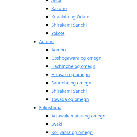
Akita
Kazuno
Kitaakita og Odate
Shirakami Sanchi
Yokote
Aomori
Aomori
Goshogawara og omegn
Hachinohe og omegn
Hirosaki og omegn
Sannohe og omegn
Shirakami Sanchi
Towada og omegn
Fukushima
Aizuwakamatsu og omegn
Iwaki
Koriyama og omegn