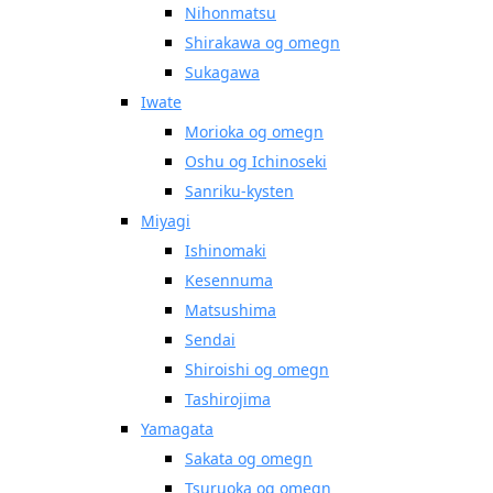
Nihonmatsu
Shirakawa og omegn
Sukagawa
Iwate
Morioka og omegn
Oshu og Ichinoseki
Sanriku-kysten
Miyagi
Ishinomaki
Kesennuma
Matsushima
Sendai
Shiroishi og omegn
Tashirojima
Yamagata
Sakata og omegn
Tsuruoka og omegn