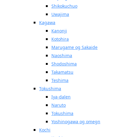
Shikokuchuo
Uwajima
Kagawa
Kanonji
Kotohira
Marugame og Sakaide
Naoshima
Shodoshima
Takamatsu
Teshima
Tokushima
Iya-dalen
Naruto
Tokushima
Yoshinogawa og omegn
Kochi