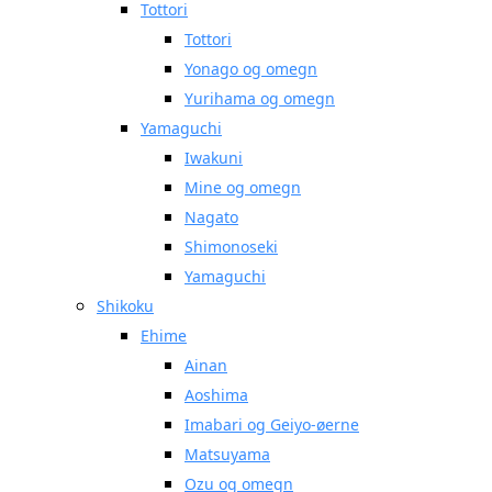
Tottori
Tottori
Yonago og omegn
Yurihama og omegn
Yamaguchi
Iwakuni
Mine og omegn
Nagato
Shimonoseki
Yamaguchi
Shikoku
Ehime
Ainan
Aoshima
Imabari og Geiyo-øerne
Matsuyama
Ozu og omegn