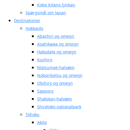
Kobe Kitano Ijinkan
Spørgsmål om Japan
Destinationer
Hokkaido
Abashiri og omegn
Asahikawa og omegn
Hakodate og omegn
Kushiro
Matsumae-halvøen
Noboribetsu og omegn
Obihiro og omegn
Sapporo
Shakotan-halvøen
Shiretoko nationalpark
Tohoku
Akita