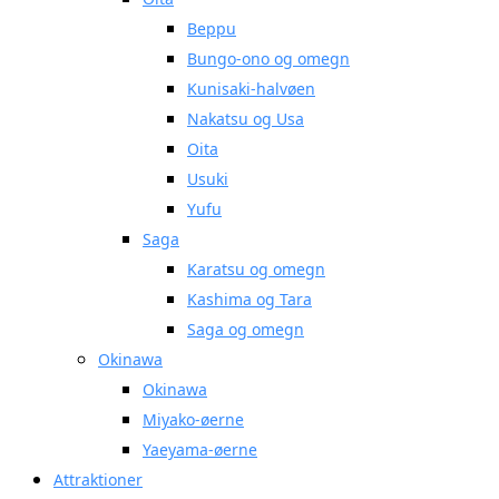
Beppu
Bungo-ono og omegn
Kunisaki-halvøen
Nakatsu og Usa
Oita
Usuki
Yufu
Saga
Karatsu og omegn
Kashima og Tara
Saga og omegn
Okinawa
Okinawa
Miyako-øerne
Yaeyama-øerne
Attraktioner