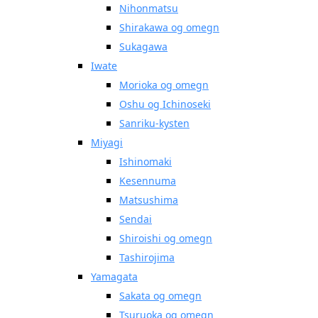
Nihonmatsu
Shirakawa og omegn
Sukagawa
Iwate
Morioka og omegn
Oshu og Ichinoseki
Sanriku-kysten
Miyagi
Ishinomaki
Kesennuma
Matsushima
Sendai
Shiroishi og omegn
Tashirojima
Yamagata
Sakata og omegn
Tsuruoka og omegn