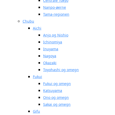
Centrale Tokyo
Nanpo-øerne
Tama-regionen
Chubu
Aichi
Anjo og Nishio
Ichinomiya
Inuyama
Nagoya
Okazaki
Toyohashi og omegn
Fukui
Fukui og omegn
Katsuyama
Ono og omegn
Sakai og omegn
Gifu