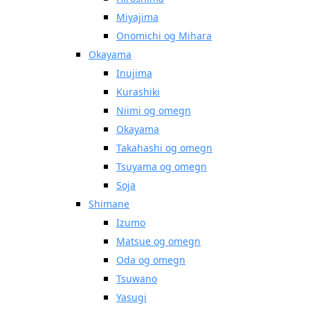
Miyajima
Onomichi og Mihara
Okayama
Inujima
Kurashiki
Niimi og omegn
Okayama
Takahashi og omegn
Tsuyama og omegn
Soja
Shimane
Izumo
Matsue og omegn
Oda og omegn
Tsuwano
Yasugi