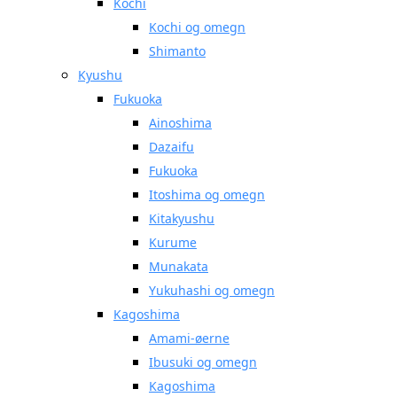
Kochi
Kochi og omegn
Shimanto
Kyushu
Fukuoka
Ainoshima
Dazaifu
Fukuoka
Itoshima og omegn
Kitakyushu
Kurume
Munakata
Yukuhashi og omegn
Kagoshima
Amami-øerne
Ibusuki og omegn
Kagoshima