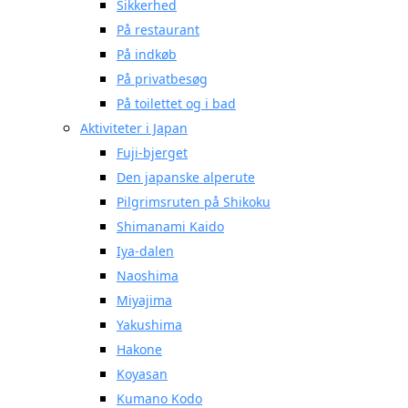
Sikkerhed
På restaurant
På indkøb
På privatbesøg
På toilettet og i bad
Aktiviteter i Japan
Fuji-bjerget
Den japanske alperute
Pilgrimsruten på Shikoku
Shimanami Kaido
Iya-dalen
Naoshima
Miyajima
Yakushima
Hakone
Koyasan
Kumano Kodo