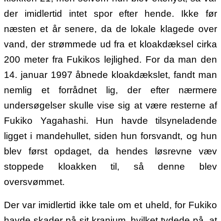
der imidlertid intet spor efter hende. Ikke før
næsten et år senere, da de lokale klagede over
vand, der strømmede ud fra et kloakdæksel cirka
200 meter fra Fukikos lejlighed. For da man den
14. januar 1997 åbnede kloakdækslet, fandt man
nemlig et forrådnet lig, der efter nærmere
undersøgelser skulle vise sig at være resterne af
Fukiko Yagahashi. Hun havde tilsyneladende
ligget i mandehullet, siden hun forsvandt, og hun
blev først opdaget, da hendes løsrevne væv
stoppede kloakken til, så denne blev
oversvømmet.
Der var imidlertid ikke tale om et uheld, for Fukiko
havde skader på sit kranium, hvilket tydede på, at