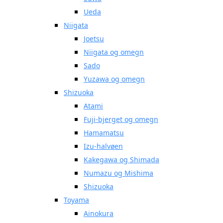
Ueda
Niigata
Joetsu
Niigata og omegn
Sado
Yuzawa og omegn
Shizuoka
Atami
Fuji-bjerget og omegn
Hamamatsu
Izu-halvøen
Kakegawa og Shimada
Numazu og Mishima
Shizuoka
Toyama
Ainokura