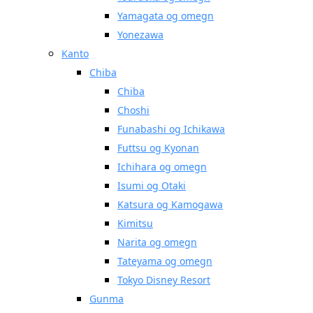
Yamagata og omegn
Yonezawa
Kanto
Chiba
Chiba
Choshi
Funabashi og Ichikawa
Futtsu og Kyonan
Ichihara og omegn
Isumi og Otaki
Katsura og Kamogawa
Kimitsu
Narita og omegn
Tateyama og omegn
Tokyo Disney Resort
Gunma