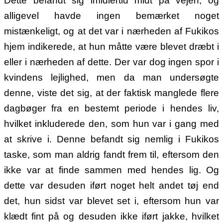
Dette befandt sig imidlertid midt på vejen, og
alligevel havde ingen bemærket noget
mistænkeligt, og at det var i nærheden af Fukikos
hjem indikerede, at hun måtte være blevet dræbt i
eller i nærheden af dette. Der var dog ingen spor i
kvindens lejlighed, men da man undersøgte
denne, viste det sig, at der faktisk manglede flere
dagbøger fra en bestemt periode i hendes liv,
hvilket inkluderede den, som hun var i gang med
at skrive i. Denne befandt sig nemlig i Fukikos
taske, som man aldrig fandt frem til, eftersom den
ikke var at finde sammen med hendes lig. Og
dette var desuden iført noget helt andet tøj end
det, hun sidst var blevet set i, eftersom hun var
klædt fint på og desuden ikke iført jakke, hvilket