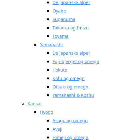
De japanske alper
Oyabe
Suganuma
Takaoka og Imizu
Toyama
Yamanashi
De japanske alper
Fuji-bjerget og omegn
Hokuto
Kofu og omegn
Otsuki og omegn
Yamanashi & Koshu
Kansai
Hyogo
Asago og omegn
Avaji
Himeji og omegn