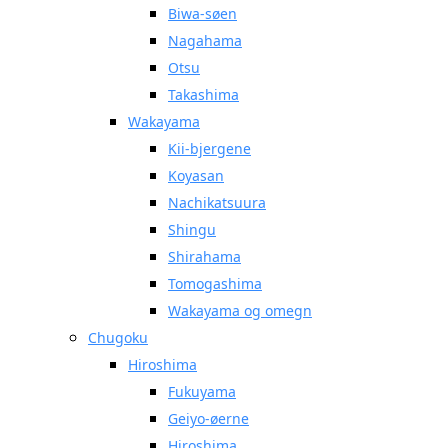
Biwa-søen
Nagahama
Otsu
Takashima
Wakayama
Kii-bjergene
Koyasan
Nachikatsuura
Shingu
Shirahama
Tomogashima
Wakayama og omegn
Chugoku
Hiroshima
Fukuyama
Geiyo-øerne
Hiroshima