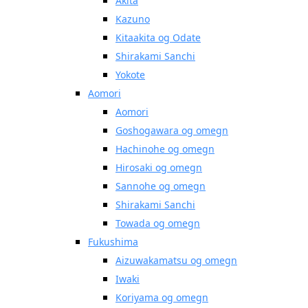
Akita
Kazuno
Kitaakita og Odate
Shirakami Sanchi
Yokote
Aomori
Aomori
Goshogawara og omegn
Hachinohe og omegn
Hirosaki og omegn
Sannohe og omegn
Shirakami Sanchi
Towada og omegn
Fukushima
Aizuwakamatsu og omegn
Iwaki
Koriyama og omegn