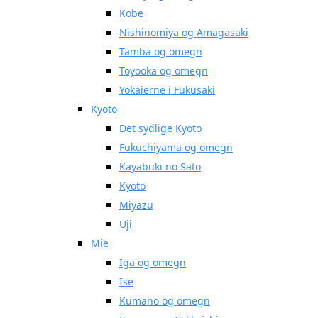
Kobe
Nishinomiya og Amagasaki
Tamba og omegn
Toyooka og omegn
Yokaierne i Fukusaki
Kyoto
Det sydlige Kyoto
Fukuchiyama og omegn
Kayabuki no Sato
Kyoto
Miyazu
Uji
Mie
Iga og omegn
Ise
Kumano og omegn