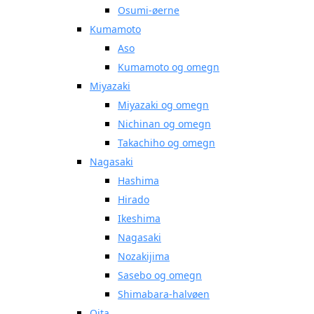
Osumi-øerne
Kumamoto
Aso
Kumamoto og omegn
Miyazaki
Miyazaki og omegn
Nichinan og omegn
Takachiho og omegn
Nagasaki
Hashima
Hirado
Ikeshima
Nagasaki
Nozakijima
Sasebo og omegn
Shimabara-halvøen
Oita