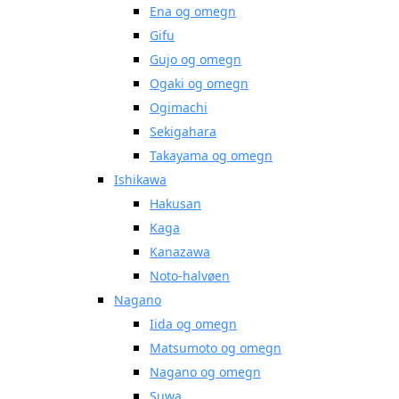
Ena og omegn
Gifu
Gujo og omegn
Ogaki og omegn
Ogimachi
Sekigahara
Takayama og omegn
Ishikawa
Hakusan
Kaga
Kanazawa
Noto-halvøen
Nagano
Iida og omegn
Matsumoto og omegn
Nagano og omegn
Suwa