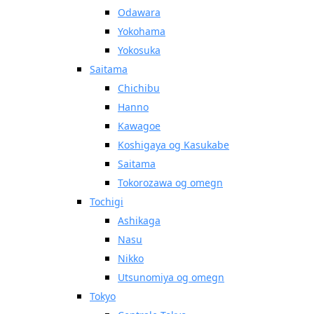
Odawara
Yokohama
Yokosuka
Saitama
Chichibu
Hanno
Kawagoe
Koshigaya og Kasukabe
Saitama
Tokorozawa og omegn
Tochigi
Ashikaga
Nasu
Nikko
Utsunomiya og omegn
Tokyo