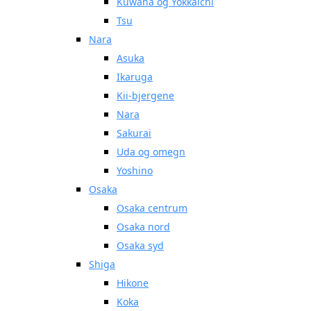
Kuwana og Yokkaichi
Tsu
Nara
Asuka
Ikaruga
Kii-bjergene
Nara
Sakurai
Uda og omegn
Yoshino
Osaka
Osaka centrum
Osaka nord
Osaka syd
Shiga
Hikone
Koka