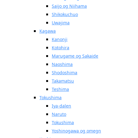
Saijo og Niihama
Shikokuchuo
Uwajima
Kagawa
Kanonji
Kotohira
Marugame og Sakaide
Naoshima
Shodoshima
Takamatsu
Teshima
Tokushima
Iya-dalen
Naruto
Tokushima
Yoshinogawa og omegn