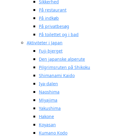
Sikkerhed
På restaurant
På indkøb
På privatbesøg
På toilettet og i bad
Aktiviteter i Japan
Fuji-bjerget
Den japanske alperute
Pilgrimsruten på Shikoku
Shimanami Kaido
Iya-dalen
Naoshima
Miyajima
Yakushima
Hakone
Koyasan
Kumano Kodo