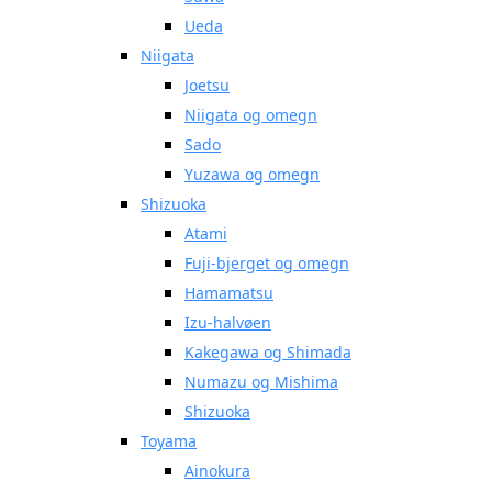
Ueda
Niigata
Joetsu
Niigata og omegn
Sado
Yuzawa og omegn
Shizuoka
Atami
Fuji-bjerget og omegn
Hamamatsu
Izu-halvøen
Kakegawa og Shimada
Numazu og Mishima
Shizuoka
Toyama
Ainokura