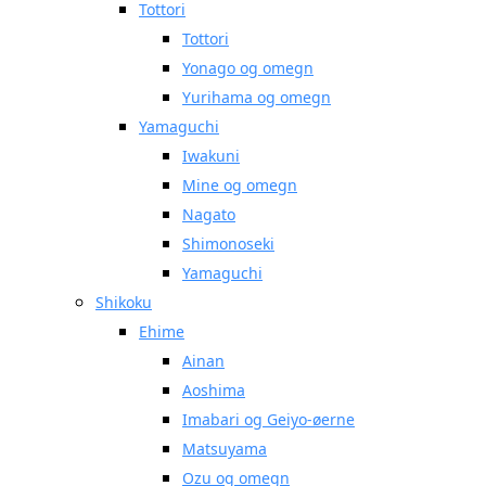
Tottori
Tottori
Yonago og omegn
Yurihama og omegn
Yamaguchi
Iwakuni
Mine og omegn
Nagato
Shimonoseki
Yamaguchi
Shikoku
Ehime
Ainan
Aoshima
Imabari og Geiyo-øerne
Matsuyama
Ozu og omegn