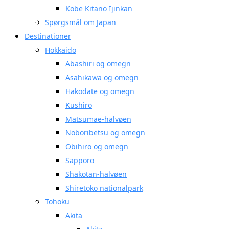
Kobe Kitano Ijinkan
Spørgsmål om Japan
Destinationer
Hokkaido
Abashiri og omegn
Asahikawa og omegn
Hakodate og omegn
Kushiro
Matsumae-halvøen
Noboribetsu og omegn
Obihiro og omegn
Sapporo
Shakotan-halvøen
Shiretoko nationalpark
Tohoku
Akita