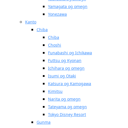
Yamagata og omegn
Yonezawa
Kanto
Chiba
Chiba
Choshi
Funabashi og Ichikawa
Futtsu og Kyonan
Ichihara og omegn
Isumi og Otaki
Katsura og Kamogawa
Kimitsu
Narita og omegn
Tateyama og omegn
Tokyo Disney Resort
Gunma