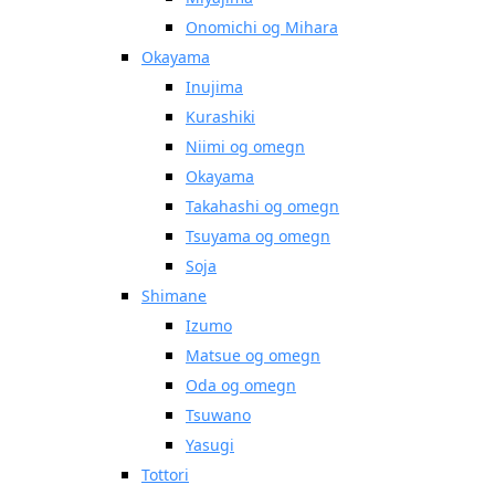
Onomichi og Mihara
Okayama
Inujima
Kurashiki
Niimi og omegn
Okayama
Takahashi og omegn
Tsuyama og omegn
Soja
Shimane
Izumo
Matsue og omegn
Oda og omegn
Tsuwano
Yasugi
Tottori