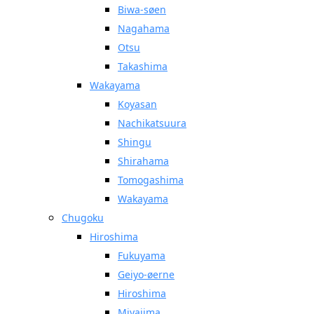
Biwa-søen
Nagahama
Otsu
Takashima
Wakayama
Koyasan
Nachikatsuura
Shingu
Shirahama
Tomogashima
Wakayama
Chugoku
Hiroshima
Fukuyama
Geiyo-øerne
Hiroshima
Miyajima