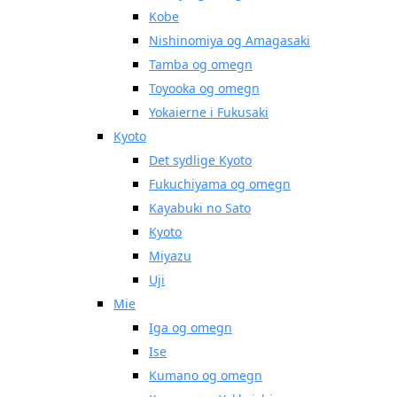
Kobe
Nishinomiya og Amagasaki
Tamba og omegn
Toyooka og omegn
Yokaierne i Fukusaki
Kyoto
Det sydlige Kyoto
Fukuchiyama og omegn
Kayabuki no Sato
Kyoto
Miyazu
Uji
Mie
Iga og omegn
Ise
Kumano og omegn