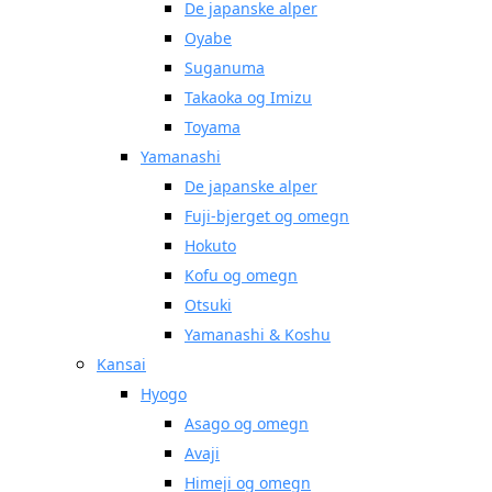
De japanske alper
Oyabe
Suganuma
Takaoka og Imizu
Toyama
Yamanashi
De japanske alper
Fuji-bjerget og omegn
Hokuto
Kofu og omegn
Otsuki
Yamanashi & Koshu
Kansai
Hyogo
Asago og omegn
Avaji
Himeji og omegn