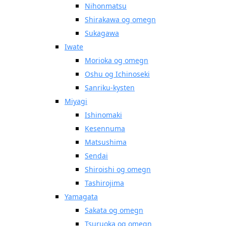
Nihonmatsu
Shirakawa og omegn
Sukagawa
Iwate
Morioka og omegn
Oshu og Ichinoseki
Sanriku-kysten
Miyagi
Ishinomaki
Kesennuma
Matsushima
Sendai
Shiroishi og omegn
Tashirojima
Yamagata
Sakata og omegn
Tsuruoka og omegn