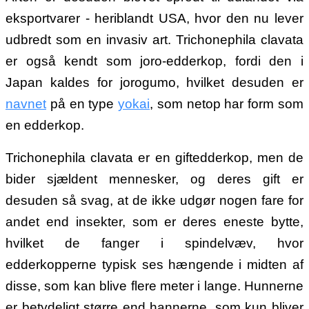
eksportvarer - heriblandt USA, hvor den nu lever
udbredt som en invasiv art. Trichonephila clavata
er også kendt som joro-edderkop, fordi den i
Japan kaldes for jorogumo, hvilket desuden er
navnet
på en type
yokai
, som netop har form som
en edderkop.
Trichonephila clavata er en giftedderkop, men de
bider sjældent mennesker, og deres gift er
desuden så svag, at de ikke udgør nogen fare for
andet end insekter, som er deres eneste bytte,
hvilket de fanger i spindelvæv, hvor
edderkopperne typisk ses hængende i midten af
disse, som kan blive flere meter i lange. Hunnerne
er betydeligt større end hannerne, som kun bliver