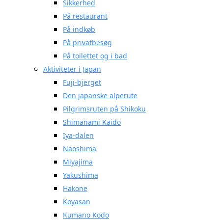
Sikkerhed
På restaurant
På indkøb
På privatbesøg
På toilettet og i bad
Aktiviteter i Japan
Fuji-bjerget
Den japanske alperute
Pilgrimsruten på Shikoku
Shimanami Kaido
Iya-dalen
Naoshima
Miyajima
Yakushima
Hakone
Koyasan
Kumano Kodo