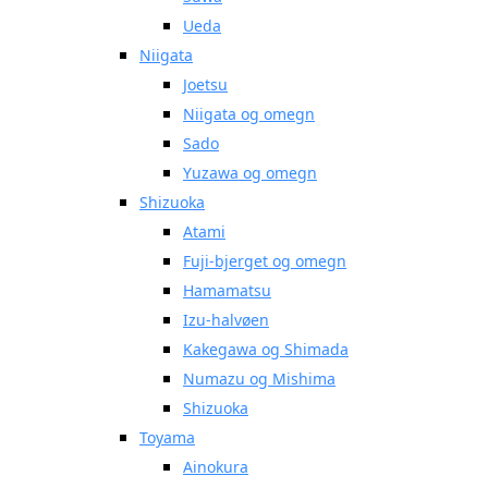
Ueda
Niigata
Joetsu
Niigata og omegn
Sado
Yuzawa og omegn
Shizuoka
Atami
Fuji-bjerget og omegn
Hamamatsu
Izu-halvøen
Kakegawa og Shimada
Numazu og Mishima
Shizuoka
Toyama
Ainokura