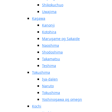
Shikokuchuo
Uwajima
Kagawa
Kanonji
Kotohira
Marugame og Sakaide
Naoshima
Shodoshima
Takamatsu
Teshima
Tokushima
Iya-dalen
Naruto
Tokushima
Yoshinogawa og omegn
Kochi