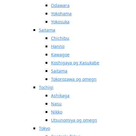
Odawara
Yokohama
Yokosuka
Saitama
Chichibu
Hanno
Kawagoe
Koshigaya og Kasukabe
Saitama
Tokorozawa og omegn
Tochigi
Ashikaga
Nasu
Nikko
Utsunomiya og omegn
Tokyo