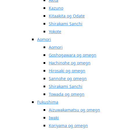
Akita
Kazuno
Kitaakita og Odate
Shirakami Sanchi
Yokote
Aomori
Aomori
Goshogawara og omegn
Hachinohe og omegn
Hirosaki og omegn
Sannohe og omegn
Shirakami Sanchi
Towada og omegn
Fukushima
Aizuwakamatsu og omegn
Iwaki
Koriyama og omegn