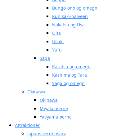
Bungo-ono og omegn
Kunisaki-halvøen
Nakatsu og Usa
Oita
Usuki
Yufu
Saga
Karatsu og omegn
Kashima og Tara
Saga og omegn
Okinawa
Okinawa
Miyako-øerne
Yaeyama-øerne
Attraktioner
Japans verdensarv