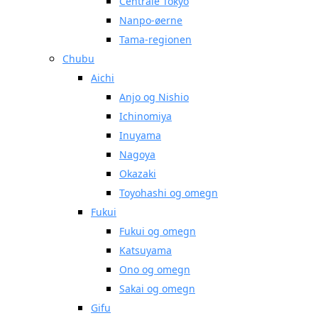
Centrale Tokyo
Nanpo-øerne
Tama-regionen
Chubu
Aichi
Anjo og Nishio
Ichinomiya
Inuyama
Nagoya
Okazaki
Toyohashi og omegn
Fukui
Fukui og omegn
Katsuyama
Ono og omegn
Sakai og omegn
Gifu