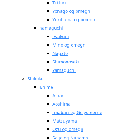
Tottori
Yonago og omegn
Yurihama og omegn
Yamaguchi
Iwakuni
Mine og omegn
Nagato
Shimonoseki
Yamaguchi
Shikoku
Ehime
Ainan
Aoshima
Imabari og Geiyo-øerne
Matsuyama
Ozu og omegn
Saijo og Niihama