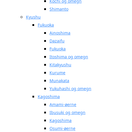
Kochi og omegn
Shimanto
Kyushu
Fukuoka
Ainoshima
Dazaifu
Fukuoka
Itoshima og omegn
Kitakyushu
Kurume
Munakata
Yukuhashi og omegn
Kagoshima
Amami-øerne
Ibusuki og omegn
Kagoshima
Osumi-øerne