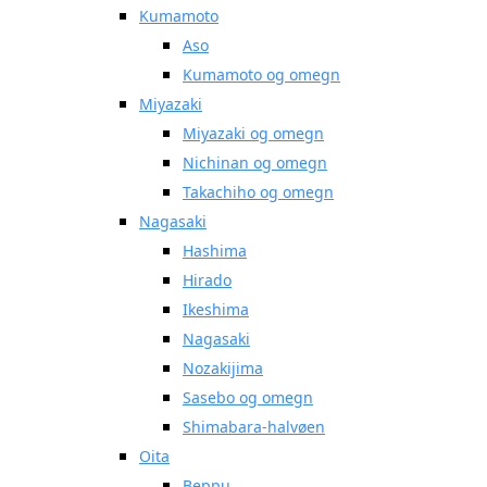
Kumamoto
Aso
Kumamoto og omegn
Miyazaki
Miyazaki og omegn
Nichinan og omegn
Takachiho og omegn
Nagasaki
Hashima
Hirado
Ikeshima
Nagasaki
Nozakijima
Sasebo og omegn
Shimabara-halvøen
Oita
Beppu