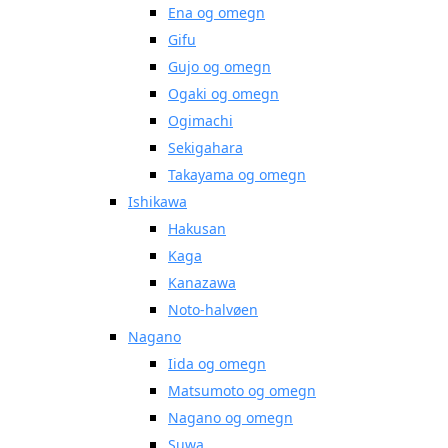
Ena og omegn
Gifu
Gujo og omegn
Ogaki og omegn
Ogimachi
Sekigahara
Takayama og omegn
Ishikawa
Hakusan
Kaga
Kanazawa
Noto-halvøen
Nagano
Iida og omegn
Matsumoto og omegn
Nagano og omegn
Suwa