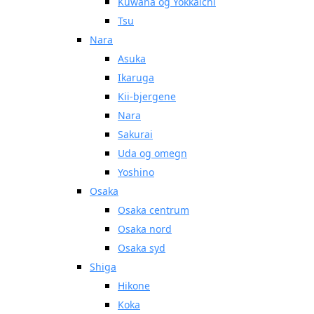
Kuwana og Yokkaichi
Tsu
Nara
Asuka
Ikaruga
Kii-bjergene
Nara
Sakurai
Uda og omegn
Yoshino
Osaka
Osaka centrum
Osaka nord
Osaka syd
Shiga
Hikone
Koka