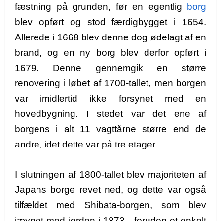
fæstning på grunden, før en egentlig
borg
blev opført og stod færdigbygget i 1654.
Allerede i 1668 blev denne dog ødelagt af en
brand, og en ny borg blev derfor opført i
1679. Denne gennemgik en større
renovering i løbet af 1700-tallet, men borgen
var imidlertid ikke forsynet med en
hovedbygning. I stedet var det ene af
borgens i alt 11 vagttårne større end de
andre, idet dette var på tre etager.
I slutningen af 1800-tallet blev majoriteten af
Japans borge revet ned, og dette var også
tilfældet med Shibata-borgen, som blev
jævnet med jorden i 1873 - foruden et enkelt