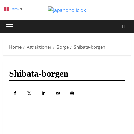
Skip
Dansk
▼
to
content
Primary
Menu
Home
Attraktioner
Borge
Shibata-borgen
Shibata-borgen