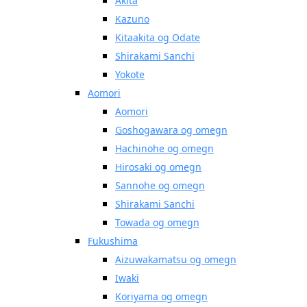
Akita
Kazuno
Kitaakita og Odate
Shirakami Sanchi
Yokote
Aomori
Aomori
Goshogawara og omegn
Hachinohe og omegn
Hirosaki og omegn
Sannohe og omegn
Shirakami Sanchi
Towada og omegn
Fukushima
Aizuwakamatsu og omegn
Iwaki
Koriyama og omegn