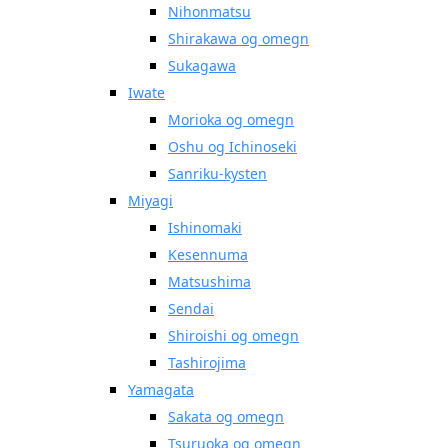
Nihonmatsu
Shirakawa og omegn
Sukagawa
Iwate
Morioka og omegn
Oshu og Ichinoseki
Sanriku-kysten
Miyagi
Ishinomaki
Kesennuma
Matsushima
Sendai
Shiroishi og omegn
Tashirojima
Yamagata
Sakata og omegn
Tsuruoka og omegn