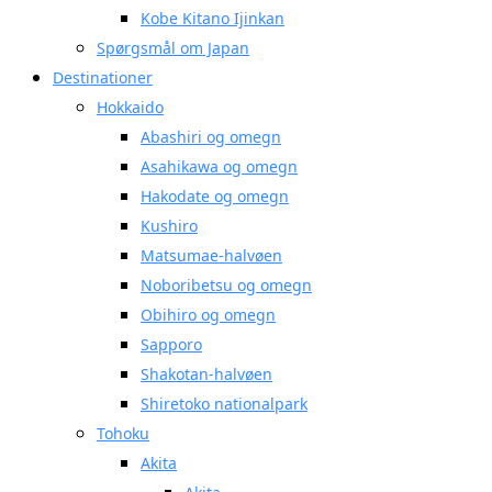
Kobe Kitano Ijinkan
Spørgsmål om Japan
Destinationer
Hokkaido
Abashiri og omegn
Asahikawa og omegn
Hakodate og omegn
Kushiro
Matsumae-halvøen
Noboribetsu og omegn
Obihiro og omegn
Sapporo
Shakotan-halvøen
Shiretoko nationalpark
Tohoku
Akita