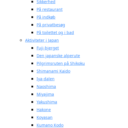
Sikkerhed
På restaurant
På indkøb
På privatbesøg
På toilettet og i bad
Aktiviteter i Japan
Fuji-bjerget
Den japanske alperute
Pilgrimsruten på Shikoku
Shimanami Kaido
Iya-dalen
Naoshima
Miyajima
Yakushima
Hakone
Koyasan
Kumano Kodo